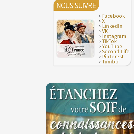
NOUS SUIVRE
>
Facebook
>
X
>
LinkedIn
>
VK
>
Instagram
>
TikTok
>
YouTube
>
Second Life
>
Pinterest
>
Tumblr