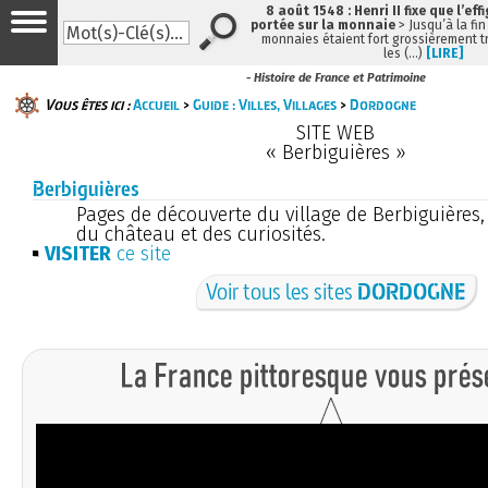
8 août 1548 : Henri II fixe que l’eff
portée sur la monnaie
> Jusqu’à la fin
monnaies étaient fort grossièrement tr
les (…)
[LIRE]
- Histoire de France et Patrimoine
Vous êtes ici :
Accueil
>
Guide : Villes, Villages
>
Dordogne
SITE WEB
« Berbiguières »
Berbiguières
Pages de découverte du village de Berbiguières,
du château et des curiosités.
VISITER
ce site
Voir tous les sites
DORDOGNE