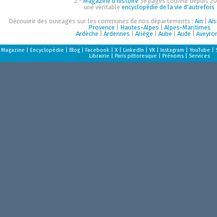
2 -
Magazine d'histoire
36 pages couleur depuis 20
une véritable
encyclopédie de la vie d'autrefois
Découvrir des ouvrages sur les communes de nos départements :
Ain
|
Ai
Provence
|
Hautes-Alpes
|
Alpes-Maritimes
Ardèche
|
Ardennes
|
Ariège
|
Aube
|
Aude
|
Aveyro
Magazine
|
Encyclopédie
|
Blog
|
Facebook
|
X
|
LinkedIn
|
VK
|
Instagram
|
YouTube
|
Librairie
|
Paris pittoresque
|
Prénoms
|
Services