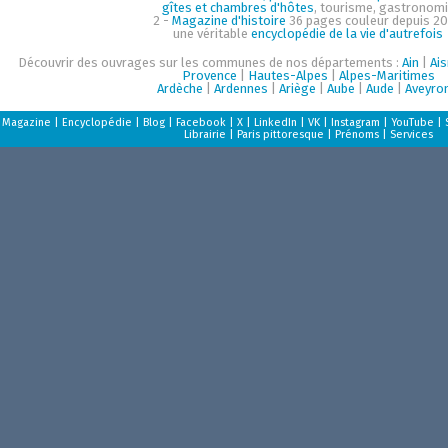
gîtes et chambres d'hôtes
, tourisme, gastronom
2 -
Magazine d'histoire
36 pages couleur depuis 20
une véritable
encyclopédie de la vie d'autrefois
Découvrir des ouvrages sur les communes de nos départements :
Ain
|
Ai
Provence
|
Hautes-Alpes
|
Alpes-Maritimes
Ardèche
|
Ardennes
|
Ariège
|
Aube
|
Aude
|
Aveyro
Magazine
|
Encyclopédie
|
Blog
|
Facebook
|
X
|
LinkedIn
|
VK
|
Instagram
|
YouTube
|
Librairie
|
Paris pittoresque
|
Prénoms
|
Services