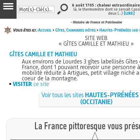
6 août 1705 : chaleur extraordinaire
là, le thermomètre dont se servait Cass
deux (…)
[LIRE]
- Histoire de France et Patrimoine
Vous êtes ici :
Accueil
>
Gîtes, Chambres hôtes
>
Hautes-Pyrénées (65) (
SITE WEB
« GÎTES CAMILLE ET MATHIEU »
GÎTES CAMILLE ET MATHIEU
Aux environs de Lourdes 3 gîtes labellisés Gîtes
France, dont 1 pouvant recevoir une personne 
mobilité réduite à Artigues, petit village niché 
coeur de la montagne.
VISITER
ce site
Voir tous les sites
HAUTES-PYRÉNÉES 
(OCCITANIE)