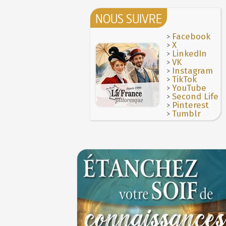
NOUS SUIVRE
>
Facebook
>
X
>
LinkedIn
>
VK
>
Instagram
>
TikTok
>
YouTube
>
Second Life
>
Pinterest
>
Tumblr