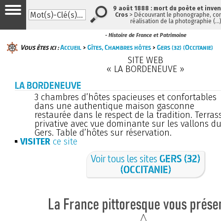
9 août 1888 : mort du poète et inve
Cros
> Découvrant le phonographe, con
réalisation de la photographie (…
- Histoire de France et Patrimoine
Vous êtes ici :
Accueil
>
Gîtes, Chambres hôtes
>
Gers (32) (Occitanie)
SITE WEB
« LA BORDENEUVE »
LA BORDENEUVE
3 chambres d’hôtes spacieuses et confortables
dans une authentique maison gasconne
restaurée dans le respect de la tradition. Terras
privative avec vue dominante sur les vallons d
Gers. Table d’hôtes sur réservation.
VISITER
ce site
Voir tous les sites
GERS (32)
(OCCITANIE)