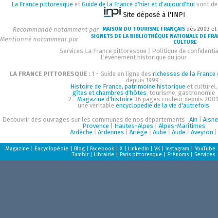
La France pittoresque
et
Guide de la France d'hier et d'aujourd'hui
sont de
Site déposé à l'INPI
Recommandé notamment par
MAISON DU TOURISME FRANÇAIS
dès 2003 et
SIGNETS DE LA BIBLIOTHÈQUE NATIONALE DE FR
Mentionné notamment par
CULTURE
Services La France pittoresque
|
Politique de confidentia
L'événement historique du jour
LA FRANCE PITTORESQUE :
1 - Guide en ligne des
richesses de la France d
depuis 1999 :
Histoire de France, patrimoine historique
et culturel,
gîtes et chambres d'hôtes
, tourisme, gastronomie
2 -
Magazine d'histoire
36 pages couleur depuis 2001
une véritable
encyclopédie de la vie d'autrefois
Découvrir des ouvrages sur les communes de nos départements :
Ain
|
Aisne
Provence
|
Hautes-Alpes
|
Alpes-Maritimes
Ardèche
|
Ardennes
|
Ariège
|
Aube
|
Aude
|
Aveyron
|
Magazine
|
Encyclopédie
|
Blog
|
Facebook
|
X
|
LinkedIn
|
VK
|
Instagram
|
YouTube
Tumblr
|
Librairie
|
Paris pittoresque
|
Prénoms
|
Services