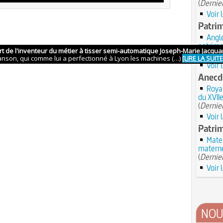
(
Dernier
Voir 
Patri
Angle
patrimo
(
Dernier
Voir 
Anecdo
Royal
du XVIIe
(
Dernier
Voir 
Patrim
Mater
materne
(
Dernier
Voir 
NOU