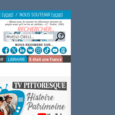
E
/ NOUS SOUTENIR
[VOIR]
[VOIR]
« Hâtons-nous de raconter les délicieuses histoires du
peuple avant qu'il ne les ait oubliées »
(C. Nodier, 1840)
NOUS REJOINDRE SUR...
ir
LIBRAIRIE
Il était une France