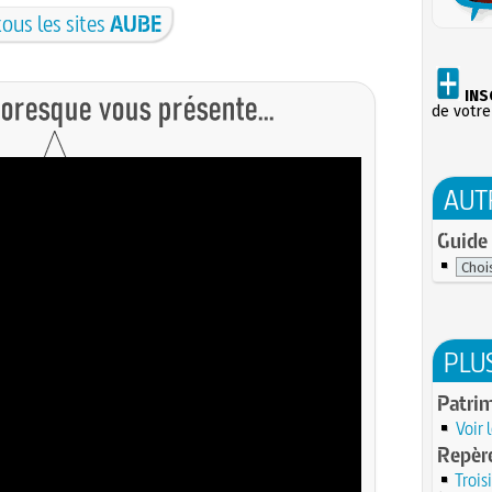
tous les sites
AUBE
INS
de votre
AUT
Guide 
PLU
Patri
Voir 
Repère
Troi