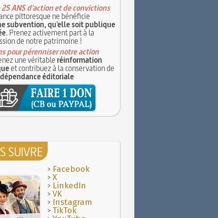
 25 ANS d'action et de convictions
ance pittoresque ne bénéficie
e subvention, qu'elle soit publique
ée
. Prenez activement part à la
ssion de notre patrimoine !
s pour pérenniser notre action
nez une véritable
réinformation
que
et contribuez à la conservation de
ndépendance éditoriale
S SUIVRE
>
Facebook
>
X
>
LinkedIn
>
VK
>
Instagram
>
TikTok