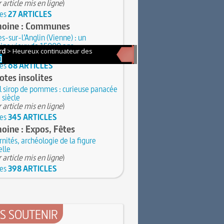
 article mis en ligne
)
les
27 ARTICLES
moine : Communes
s-sur-l’Anglin (Vienne) : un
ine vieux de 15000 ans
 article mis en ligne
)
les
68 ARTICLES
tes insolites
 sirop de pommes : curieuse panacée
 siècle
 article mis en ligne
)
les
345 ARTICLES
oine : Expos, Fêtes
nités, archéologie de la figure
lle
 article mis en ligne
)
les
398 ARTICLES
S SOUTENIR