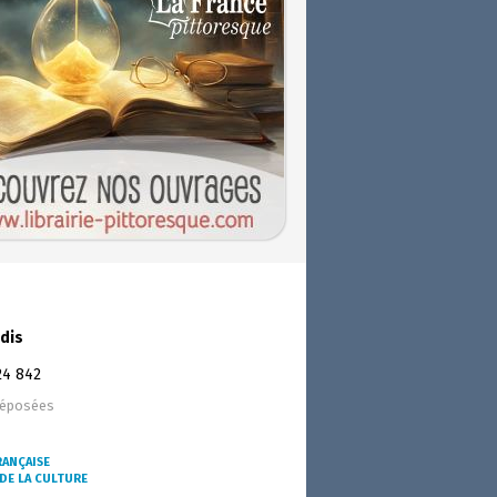
dis
24 842
déposées
RANÇAISE
DE LA CULTURE