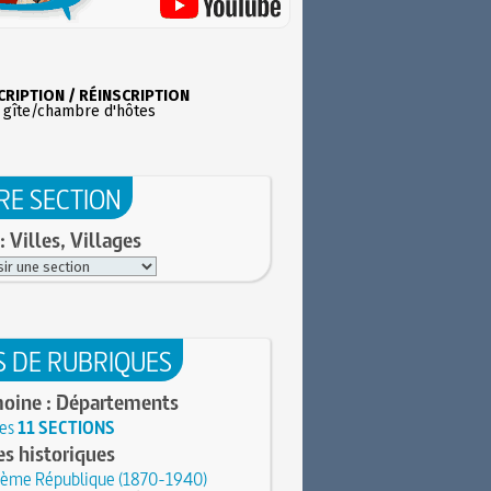
CRIPTION / RÉINSCRIPTION
 gîte/chambre d'hôtes
RE SECTION
: Villes, Villages
S DE RUBRIQUES
moine : Départements
les
11 SECTIONS
s historiques
sième République (1870-1940)