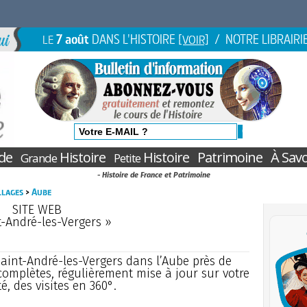
7 août
DANS L'HISTOIRE
/ NOTRE LIBRAIRI
LE
[VOIR]
de
Histoire
Histoire
Patrimoine
À Savo
Grande
Petite
- Histoire de France et Patrimoine
illages
>
Aube
SITE WEB
t-André-les-Vergers »
e Saint-André-les-Vergers dans l’Aube près de
complètes, régulièrement mise à jour sur votre
é, des visites en 360°.