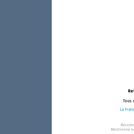
Re
Tous 
La Franc
Recomm
Mentionné n