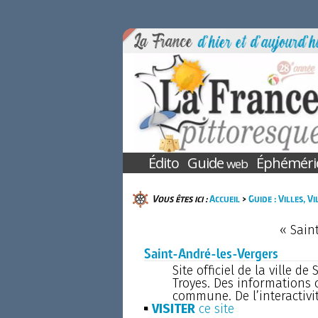
Édito
Guide
Éphéméri
web
Vous êtes ici :
Accueil
>
Guide : Villes, V
« Sain
Saint-André-les-Vergers
Site officiel de la ville d
Troyes. Des informations 
commune. De l’interactivit
VISITER
ce site