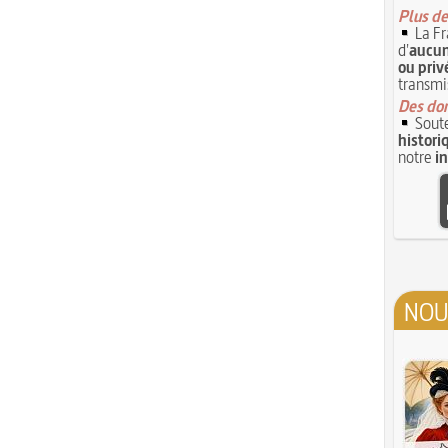
Plus de
La Fr
d'
aucun
ou priv
transmi
Des don
Soute
histori
notre
i
NOU