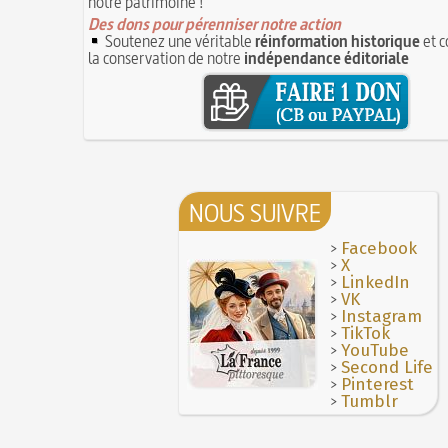
notre patrimoine !
Des dons pour pérenniser notre action
Soutenez une véritable
réinformation historique
et c
la conservation de notre
indépendance éditoriale
NOUS SUIVRE
>
Facebook
>
X
>
LinkedIn
>
VK
>
Instagram
>
TikTok
>
YouTube
>
Second Life
>
Pinterest
>
Tumblr