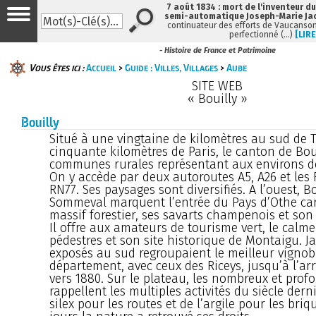
7 août 1834 : mort de l'inventeur du
semi-automatique Joseph-Marie Ja
continuateur des efforts de Vaucanson
perfectionné (…)
[LIRE
- Histoire de France et Patrimoine
Vous êtes ici :
Accueil
>
Guide : Villes, Villages
>
Aube
SITE WEB
« Bouilly »
Bouilly
Situé à une vingtaine de kilomètres au sud de T
cinquante kilomètres de Paris, le canton de Bou
communes rurales représentant aux environs de
On y accède par deux autoroutes A5, A26 et les 
RN77. Ses paysages sont diversifiés. A l’ouest, Bo
Sommeval marquent l’entrée du Pays d’Othe car
massif forestier, ses savarts champenois et son
Il offre aux amateurs de tourisme vert, le calme
pédestres et son site historique de Montaigu. Ja
exposés au sud regroupaient le meilleur vignob
département, avec ceux des Riceys, jusqu’à l’ar
vers 1880. Sur le plateau, les nombreux et profo
rappellent les multiples activités du siècle derni
silex pour les routes et de l’argile pour les briq