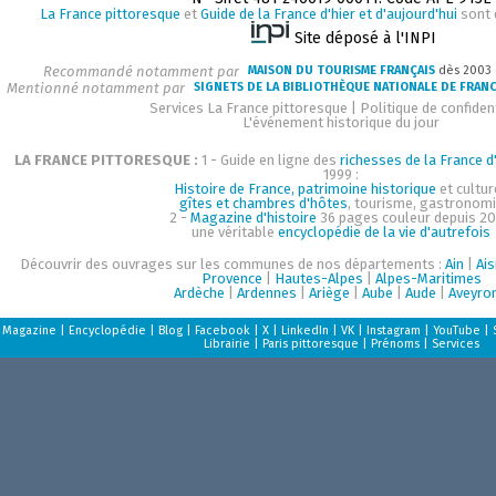
La France pittoresque
et
Guide de la France d'hier et d'aujourd'hui
sont 
Site déposé à l'INPI
Recommandé notamment par
MAISON DU TOURISME FRANÇAIS
dès 2003
Mentionné notamment par
SIGNETS DE LA BIBLIOTHÈQUE NATIONALE DE FRAN
Services La France pittoresque
|
Politique de confident
L'événement historique du jour
LA FRANCE PITTORESQUE :
1 - Guide en ligne des
richesses de la France d'
1999 :
Histoire de France, patrimoine historique
et cultur
gîtes et chambres d'hôtes
, tourisme, gastronom
2 -
Magazine d'histoire
36 pages couleur depuis 20
une véritable
encyclopédie de la vie d'autrefois
Découvrir des ouvrages sur les communes de nos départements :
Ain
|
Ai
Provence
|
Hautes-Alpes
|
Alpes-Maritimes
Ardèche
|
Ardennes
|
Ariège
|
Aube
|
Aude
|
Aveyro
Magazine
|
Encyclopédie
|
Blog
|
Facebook
|
X
|
LinkedIn
|
VK
|
Instagram
|
YouTube
|
Librairie
|
Paris pittoresque
|
Prénoms
|
Services