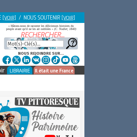
E
/ NOUS SOUTENIR
[VOIR]
[VOIR]
« Hâtons-nous de raconter les délicieuses histoires du
peuple avant qu'il ne les ait oubliées »
(C. Nodier, 1840)
NOUS REJOINDRE SUR...
ir
LIBRAIRIE
Il était une France