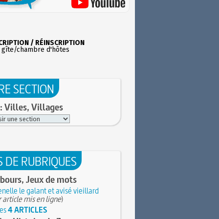
CRIPTION / RÉINSCRIPTION
 gîte/chambre d'hôtes
RE SECTION
: Villes, Villages
S DE RUBRIQUES
bours, Jeux de mots
nelle le galant et avisé vieillard
 article mis en ligne
)
les
4 ARTICLES