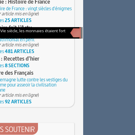
ie : Histoire de France
ire de France : vingt siècles d'énigmes
 article mis en ligne
)
les
25 ARTICLES
ire fait l’Actu
m d'Histoire naturelle de Paris : un
trimonial en péril
 article mis en ligne
)
les
481 ARTICLES
 : Recettes d’hier
les
8 SECTIONS
re des Français
emagne lutte contre les vestiges du
e pour asseoir la civilisation
nne
 article mis en ligne
)
les
92 ARTICLES
S SOUTENIR