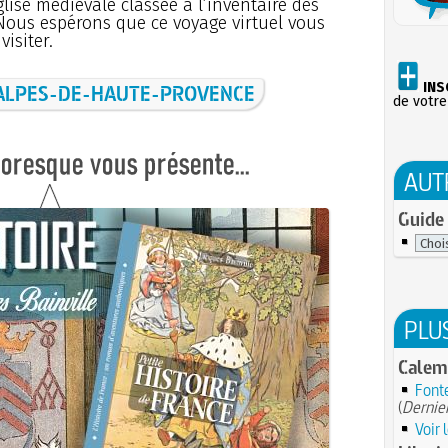
glise médiévale classée à l’inventaire des
ous espérons que ce voyage virtuel vous
isiter.
INS
ALPES-DE-HAUTE-PROVENCE
de votre
AUT
Guide 
PLU
Calem
Fonte
(
Dernier
Voir 