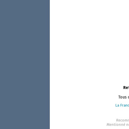
Re
Tous 
La Franc
Recomm
Mentionné n