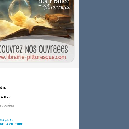
dis
24 842
déposées
RANÇAISE
DE LA CULTURE