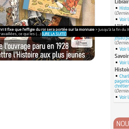
Librair
Histo
(
Dernier
Voir 
L’Histo
Muséu
joyau pa
(
Dernier
Voir 
Savoir
Voir 
Histoi
Charl
paganism
chrétie
(
Dernier
Voir 
NOU