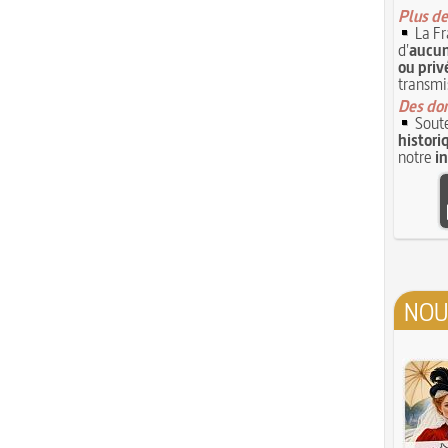
Plus de
La Fr
d'
aucun
ou priv
transmi
Des don
Soute
histori
notre
i
NOU