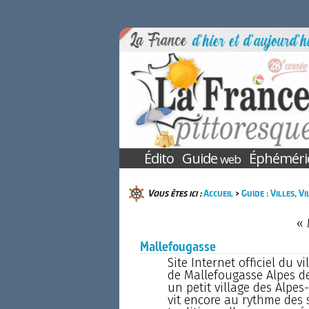
Édito
Guide
Éphéméri
web
Vous êtes ici :
Accueil
>
Guide : Villes, V
« 
Mallefougasse
Site Internet officiel du 
de Mallefougasse Alpes de
un petit village des Alpes
vit encore au rythme des 