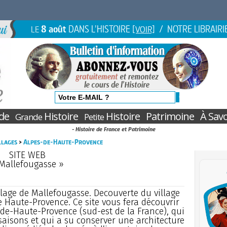
8 août
DANS L'HISTOIRE
/ NOTRE LIBRAIRI
LE
[VOIR]
de
Histoire
Histoire
Patrimoine
À Savo
Grande
Petite
- Histoire de France et Patrimoine
illages
>
Alpes-de-Haute-Provence
SITE WEB
Mallefougasse »
village de Mallefougasse. Decouverte du village
 Haute-Provence. Ce site vous fera découvrir
-de-Haute-Provence (sud-est de la France), qui
saisons et qui a su conserver une architecture