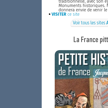
traditionnelle, avec son é
Monuments historiques. N
donnera envie de venir le v
VISITER
ce site
Voir tous les sites