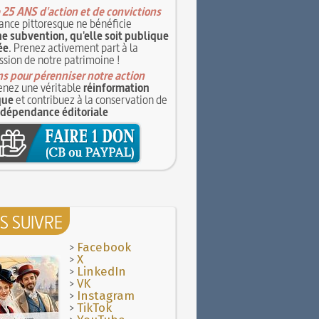
 25 ANS d'action et de convictions
ance pittoresque ne bénéficie
e subvention, qu'elle soit publique
ée
. Prenez activement part à la
ssion de notre patrimoine !
s pour pérenniser notre action
nez une véritable
réinformation
que
et contribuez à la conservation de
ndépendance éditoriale
S SUIVRE
>
Facebook
>
X
>
LinkedIn
>
VK
>
Instagram
>
TikTok