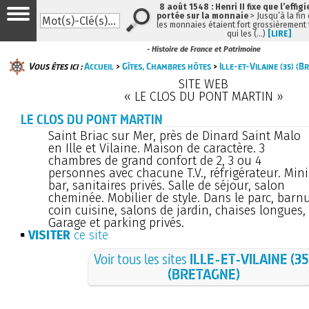
8 août 1548 : Henri II fixe que l’effig
portée sur la monnaie
> Jusqu’à la fin 
les monnaies étaient fort grossièrement t
qui les (…)
[LIRE]
- Histoire de France et Patrimoine
Vous êtes ici :
Accueil
>
Gîtes, Chambres hôtes
>
Ille-et-Vilaine (35) (B
SITE WEB
« LE CLOS DU PONT MARTIN »
LE CLOS DU PONT MARTIN
Saint Briac sur Mer, près de Dinard Saint Malo
en Ille et Vilaine. Maison de caractère. 3
chambres de grand confort de 2, 3 ou 4
personnes avec chacune T.V., réfrigérateur. Mini
bar, sanitaires privés. Salle de séjour, salon
cheminée. Mobilier de style. Dans le parc, barn
coin cuisine, salons de jardin, chaises longues,
Garage et parking privés.
VISITER
ce site
Voir tous les sites
ILLE-ET-VILAINE (35
(BRETAGNE)