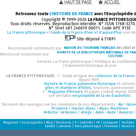
Retrouvez toute
L'HISTOIRE DE FRANCE
avec l'Encyclopédie 
Copyright © 1999-2026
LA FRANCE PITTORESQU
Tous droits réservés. Reproduction interdite. N° ISSN 1768-3270
N° Siret 481 246619 00011. Code APE 913E
La France pittoresque
et
Guide de la France d'hier et d'aujourd'hui
sont de
Site déposé à l'INPI
Recommandé notamment par
MAISON DU TOURISME FRANÇAIS
dès 2003 et
SIGNETS DE LA BIBLIOTHÈQUE NATIONALE DE FR
Mentionné notamment par
CULTURE
Services La France pittoresque
|
Politique de confidentia
L'événement historique du jour
LA FRANCE PITTORESQUE :
1 - Guide en ligne des
richesses de la France d
depuis 1999 :
Histoire de France, patrimoine historique
et culturel,
gîtes et chambres d'hôtes
, tourisme, gastronomie
2 -
Magazine d'histoire
36 pages couleur depuis 2001
une véritable
encyclopédie de la vie d'autrefois
Découvrir des ouvrages sur les communes de nos départements :
Ain
|
Aisne
Provence
|
Hautes-Alpes
|
Alpes-Maritimes
Ardèche
|
Ardennes
|
Ariège
|
Aube
|
Aude
|
Aveyron
|
Magazine
|
Encyclopédie
|
Blog
|
Facebook
|
X
|
LinkedIn
|
VK
|
Instagram
|
YouTube
Tumblr
|
Librairie
|
Paris pittoresque
|
Prénoms
|
Services