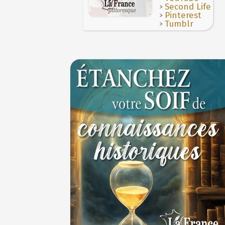
>
Second Life
>
Pinterest
>
Tumblr