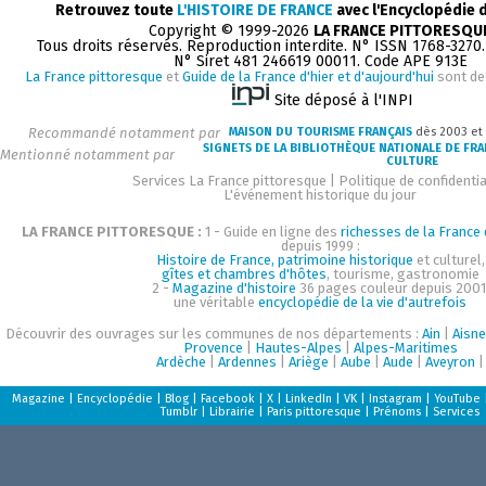
Retrouvez toute
L'HISTOIRE DE FRANCE
avec l'Encyclopédie 
Copyright © 1999-2026
LA FRANCE PITTORESQU
Tous droits réservés. Reproduction interdite. N° ISSN 1768-3270
N° Siret 481 246619 00011. Code APE 913E
La France pittoresque
et
Guide de la France d'hier et d'aujourd'hui
sont de
Site déposé à l'INPI
Recommandé notamment par
MAISON DU TOURISME FRANÇAIS
dès 2003 et
SIGNETS DE LA BIBLIOTHÈQUE NATIONALE DE FR
Mentionné notamment par
CULTURE
Services La France pittoresque
|
Politique de confidentia
L'événement historique du jour
LA FRANCE PITTORESQUE :
1 - Guide en ligne des
richesses de la France d
depuis 1999 :
Histoire de France, patrimoine historique
et culturel,
gîtes et chambres d'hôtes
, tourisme, gastronomie
2 -
Magazine d'histoire
36 pages couleur depuis 2001
une véritable
encyclopédie de la vie d'autrefois
Découvrir des ouvrages sur les communes de nos départements :
Ain
|
Aisne
Provence
|
Hautes-Alpes
|
Alpes-Maritimes
Ardèche
|
Ardennes
|
Ariège
|
Aube
|
Aude
|
Aveyron
|
Magazine
|
Encyclopédie
|
Blog
|
Facebook
|
X
|
LinkedIn
|
VK
|
Instagram
|
YouTube
Tumblr
|
Librairie
|
Paris pittoresque
|
Prénoms
|
Services