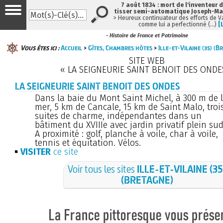
7 août 1834 : mort de l'inventeur 
tisser semi-automatique Joseph-Ma
> Heureux continuateur des efforts de 
comme lui a perfectionné (…)
[
- Histoire de France et Patrimoine
Vous êtes ici :
Accueil
>
Gîtes, Chambres hôtes
>
Ille-et-Vilaine (35) (B
SITE WEB
« LA SEIGNEURIE SAINT BENOIT DES ONDE
LA SEIGNEURIE SAINT BENOIT DES ONDES
Dans la baie du Mont Saint Michel, à 300 m de 
mer, 5 km de Cancale, 15 km de Saint Malo, troi
suites de charme, indépendantes dans un
bâtiment du XVIIIe avec jardin privatif plein sud
A proximité : golf, planche à voile, char à voile,
tennis et équitation. Vélos.
VISITER
ce site
Voir tous les sites
ILLE-ET-VILAINE (35
(BRETAGNE)