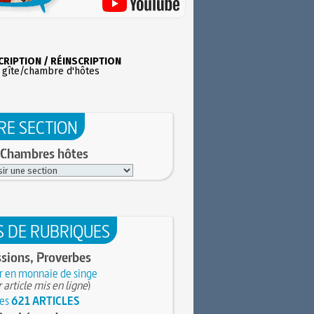
CRIPTION / RÉINSCRIPTION
 gîte/chambre d'hôtes
RE SECTION
 Chambres hôtes
S DE RUBRIQUES
sions, Proverbes
r en monnaie de singe
 article mis en ligne
)
les
621 ARTICLES