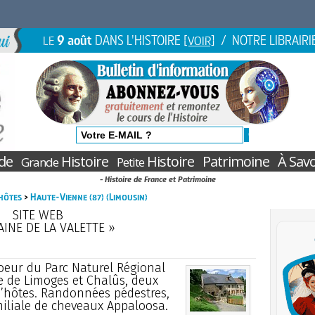
9 août
DANS L'HISTOIRE
/ NOTRE LIBRAIRI
LE
[VOIR]
de
Histoire
Histoire
Patrimoine
À Savo
Grande
Petite
- Histoire de France et Patrimoine
hôtes
>
Haute-Vienne (87) (Limousin)
SITE WEB
INE DE LA VALETTE »
coeur du Parc Naturel Régional
e de Limoges et Chalûs, deux
d’hôtes. Randonnées pédestres,
miliale de cheveaux Appaloosa.