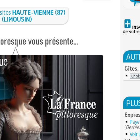
 sites
HAUTE-VIENNE (87)
(LIMOUSIN)
INS
de votre
AUT
Gîtes,
PLU
Expres
Paye
(
Dernier
Voir 