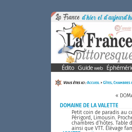
Édito
Guide
Éphéméri
web
Vous êtes ici :
Accueil
>
Gîtes, Chambres 
« DOMA
DOMAINE DE LA VALETTE
Petit coin de paradis au 
Périgord, Limousin. Proch
chambres d’hôtes. Table 
ainsi que VTT. Élévage fa