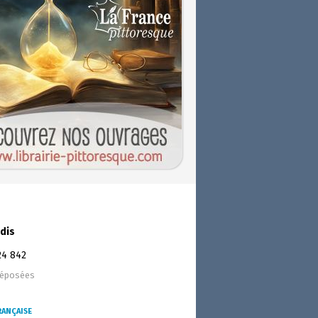
dis
24 842
déposées
RANÇAISE