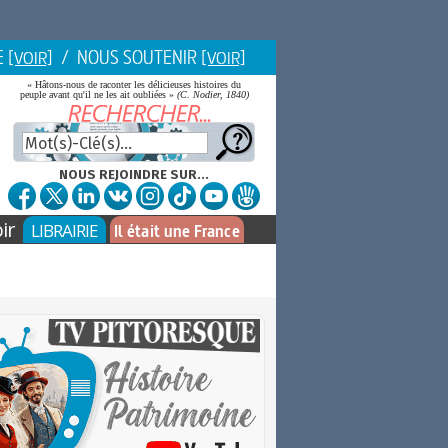
E
/ NOUS SOUTENIR
[VOIR]
[VOIR]
« Hâtons-nous de raconter les délicieuses histoires du
peuple avant qu'il ne les ait oubliées »
(C. Nodier, 1840)
NOUS REJOINDRE SUR...
ir
LIBRAIRIE
Il était une France