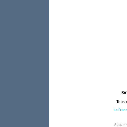
Re
Tous 
La Franc
Recomm