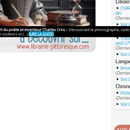
Librai
CHAR
de)
(
Dernier
Voir 
Savoir
Tribu
août 17
(
Dernier
Voir 
Langag
Amar
(
Dernier
Voir 
Chrono
Histo
(
Dernier
Voir 