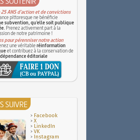
S SOUTENIR
 25 ANS d'action et de convictions
ance pittoresque ne bénéficie
e subvention, qu'elle soit publique
ée
. Prenez activement part à la
ssion de notre patrimoine !
s pour pérenniser notre action
nez une véritable
réinformation
que
et contribuez à la conservation de
ndépendance éditoriale
S SUIVRE
>
Facebook
>
X
>
LinkedIn
>
VK
>
Instagram