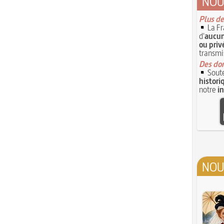
NOU
Plus de
La Fr
d'
aucun
ou priv
transmi
Des don
Soute
histori
notre
i
NOU