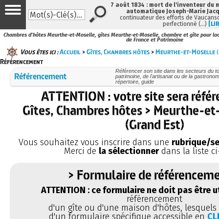
7 août 1834 : mort de l'inventeur du 
automatique Joseph-Marie Jac
continuateur des efforts de Vaucanso
perfectionné (…)
[LI
Chambres d'hôtes Meurthe-et-Moselle, gîtes Meurthe-et-Moselle, chambre et gîte pour loc
de France et Patrimoine
Vous êtes ici :
Accueil
>
Gîtes, Chambres hôtes
>
Meurthe-et-Moselle (
Référencement
Référencer son site dans les secteurs du tou
Référencement
patrimoine, de l'artisanat ou de la gastronom
répertoire, guide
ATTENTION : votre site sera réfé
Gîtes, Chambres hôtes > Meurthe-et
(Grand Est)
Vous souhaitez vous inscrire dans une
rubrique/se
Merci de
la sélectionner
dans la liste ci
> Formulaire de référenceme
ATTENTION : ce formulaire ne doit pas être ut
référencement
d'un gîte ou d'une maison d'hôtes, lesquels 
d'un formulaire spécifique accessible en
CL