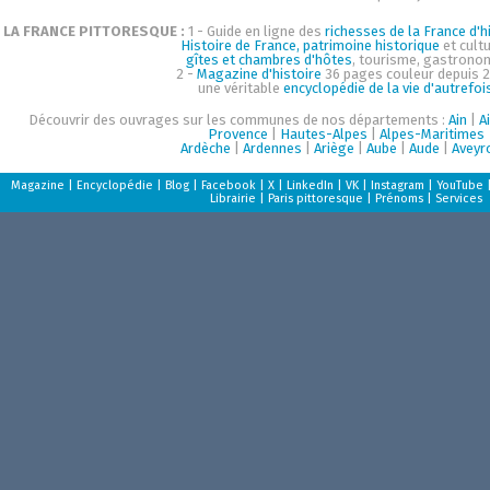
LA FRANCE PITTORESQUE :
1 - Guide en ligne des
richesses de la France d'hi
Histoire de France, patrimoine historique
et cultu
gîtes et chambres d'hôtes
, tourisme, gastrono
2 -
Magazine d'histoire
36 pages couleur depuis 2
une véritable
encyclopédie de la vie d'autrefoi
Découvrir des ouvrages sur les communes de nos départements :
Ain
|
A
Provence
|
Hautes-Alpes
|
Alpes-Maritimes
Ardèche
|
Ardennes
|
Ariège
|
Aube
|
Aude
|
Aveyr
Magazine
|
Encyclopédie
|
Blog
|
Facebook
|
X
|
LinkedIn
|
VK
|
Instagram
|
YouTube
Librairie
|
Paris pittoresque
|
Prénoms
|
Services