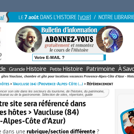
7 août
DANS L'HISTOIRE
/ NOTRE LIBRAIRI
LE
[VOIR]
de
Histoire
Histoire
Patrimoine
À Savo
Grande
Petite
gîtes Vaucluse, chambre et gîte pour locations vacances Provence-Alpes-Côte d'Azur - Hist
hôtes
>
Vaucluse (84) (Provence-Alpes-Côte (…)
> Référencement
ncer son site dans les secteurs du tourisme, de l'histoire, du patrimoine,
rtisanat ou de la gastronomie. Sélection de sites, répertoire, guide
e site sera référencé dans
es hôtes > Vaucluse (84)
-Alpes-Côte d’Azur)
re dans une
rubrique/section différente
?