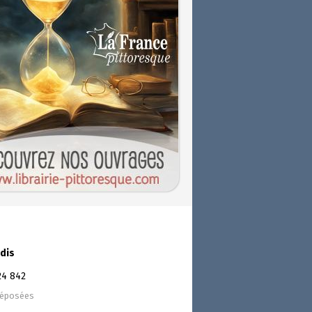
dis
24 842
déposées