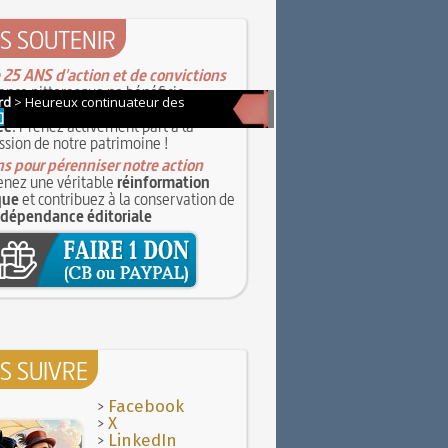
S SOUTENIR
 25 ANS d'action et de convictions
ance pittoresque ne bénéficie
e subvention, qu'elle soit publique
ée
. Prenez activement part à la
ssion de notre patrimoine !
s pour pérenniser notre action
nez une véritable
réinformation
que
et contribuez à la conservation de
ndépendance éditoriale
S SUIVRE
>
Facebook
>
X
>
LinkedIn