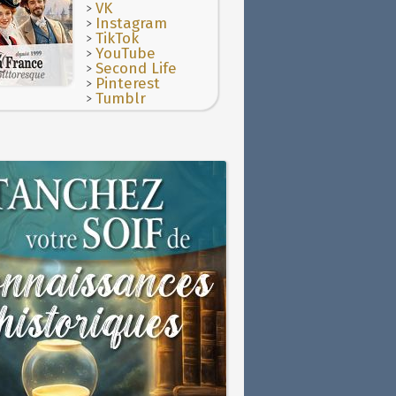
>
VK
>
Instagram
>
TikTok
>
YouTube
>
Second Life
>
Pinterest
>
Tumblr