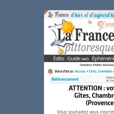
Édito
Guide
Éphéméri
web
Chambres d'hôtes Vaucluse, 
Vous êtes ici :
Accueil
>
Gîtes, Chambres 
Référencement
Référe
de l'a
ATTENTION : votr
Gîtes, Chambr
(Provence
Vous souhaitez vous inscri