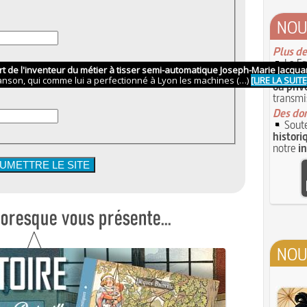
NOU
Plus de
La Fr
d'
aucun
ou priv
transmi
Des don
Soute
histori
notre
i
NOU