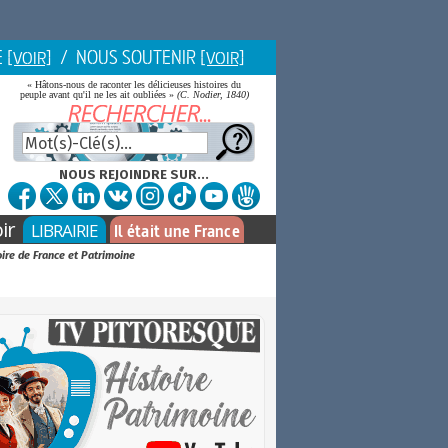
E
/ NOUS SOUTENIR
[VOIR]
[VOIR]
« Hâtons-nous de raconter les délicieuses histoires du
peuple avant qu'il ne les ait oubliées »
(C. Nodier, 1840)
NOUS REJOINDRE SUR...
ir
LIBRAIRIE
Il était une France
oire de France et Patrimoine