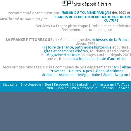
Site déposé à l'INPI
Recommandé notamment par
MAISON DU TOURISME FRANÇAIS
dès 2003 et
SIGNETS DE LA BIBLIOTHÈQUE NATIONALE DE FR
Mentionné notamment par
CULTURE
Services La France pittoresque
|
Politique de confidentia
L'événement historique du jour
LA FRANCE PITTORESQUE :
1 - Guide en ligne des
richesses de la France d
depuis 1999 :
Histoire de France, patrimoine historique
et culturel,
gîtes et chambres d'hôtes
, tourisme, gastronomie
2 -
Magazine d'histoire
36 pages couleur depuis 2001
une véritable
encyclopédie de la vie d'autrefois
Découvrir des ouvrages sur les communes de nos départements :
Ain
|
Aisne
Provence
|
Hautes-Alpes
|
Alpes-Maritimes
Ardèche
|
Ardennes
|
Ariège
|
Aube
|
Aude
|
Aveyron
|
Magazine
|
Encyclopédie
|
Blog
|
Facebook
|
X
|
LinkedIn
|
VK
|
Instagram
|
YouTube
Tumblr
|
Librairie
|
Paris pittoresque
|
Prénoms
|
Services