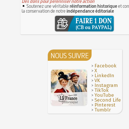
Des dons pour pérenniser notre action
Soutenez une véritable
réinformation historique
et con
la conservation de notre
indépendance éditoriale
NOUS SUIVRE
>
Facebook
>
X
>
LinkedIn
>
VK
>
Instagram
>
TikTok
>
YouTube
>
Second Life
>
Pinterest
>
Tumblr