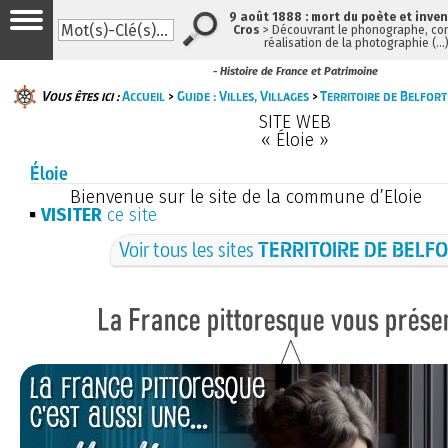
9 août 1888 : mort du poète et inve
Cros
> Découvrant le phonographe, con
réalisation de la photographie (…
- Histoire de France et Patrimoine
Vous êtes ici :
Accueil
>
Guide : Villes, Villages
>
Territoire de Belfort
SITE WEB
« Éloie »
Éloie
Bienvenue sur le site de la commune d’Eloie
VISITER
ce site
Voir tous les sites
TERRITOIRE DE BELF