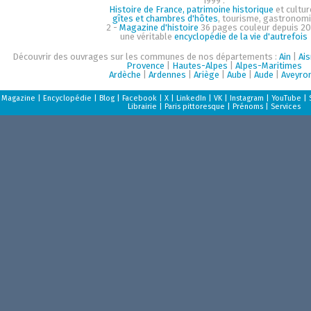
1999 :
Histoire de France, patrimoine historique
et cultur
gîtes et chambres d'hôtes
, tourisme, gastronom
2 -
Magazine d'histoire
36 pages couleur depuis 20
une véritable
encyclopédie de la vie d'autrefois
Découvrir des ouvrages sur les communes de nos départements :
Ain
|
Ai
Provence
|
Hautes-Alpes
|
Alpes-Maritimes
Ardèche
|
Ardennes
|
Ariège
|
Aube
|
Aude
|
Aveyro
Magazine
|
Encyclopédie
|
Blog
|
Facebook
|
X
|
LinkedIn
|
VK
|
Instagram
|
YouTube
|
Librairie
|
Paris pittoresque
|
Prénoms
|
Services