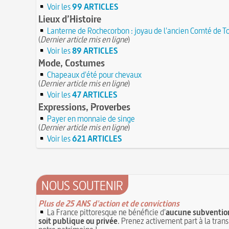
Voir les
99 ARTICLES
Lieux d’Histoire
Lanterne de Rochecorbon : joyau de l'ancien Comté de T
(
Dernier article mis en ligne
)
Voir les
89 ARTICLES
Mode, Costumes
Chapeaux d'été pour chevaux
(
Dernier article mis en ligne
)
Voir les
47 ARTICLES
Expressions, Proverbes
Payer en monnaie de singe
(
Dernier article mis en ligne
)
Voir les
621 ARTICLES
NOUS SOUTENIR
Plus de 25 ANS d'action et de convictions
La France pittoresque ne bénéficie d'
aucune subvention
soit publique ou privée
. Prenez activement part à la tran