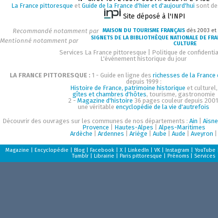
La France pittoresque
et
Guide de la France d'hier et d'aujourd'hui
sont de
Site déposé à l'INPI
Recommandé notamment par
MAISON DU TOURISME FRANÇAIS
dès 2003 et
SIGNETS DE LA BIBLIOTHÈQUE NATIONALE DE FR
Mentionné notamment par
CULTURE
Services La France pittoresque
|
Politique de confidentia
L'événement historique du jour
LA FRANCE PITTORESQUE :
1 - Guide en ligne des
richesses de la France d
depuis 1999 :
Histoire de France, patrimoine historique
et culturel,
gîtes et chambres d'hôtes
, tourisme, gastronomie
2 -
Magazine d'histoire
36 pages couleur depuis 2001
une véritable
encyclopédie de la vie d'autrefois
Découvrir des ouvrages sur les communes de nos départements :
Ain
|
Aisne
Provence
|
Hautes-Alpes
|
Alpes-Maritimes
Ardèche
|
Ardennes
|
Ariège
|
Aube
|
Aude
|
Aveyron
|
Magazine
|
Encyclopédie
|
Blog
|
Facebook
|
X
|
LinkedIn
|
VK
|
Instagram
|
YouTube
Tumblr
|
Librairie
|
Paris pittoresque
|
Prénoms
|
Services