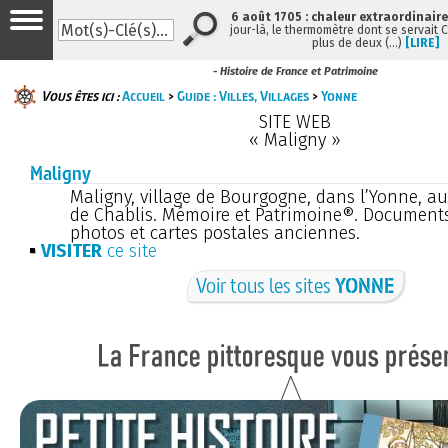
6 août 1705 : chaleur extraordinaire
jour-là, le thermomètre dont se servait 
plus de deux (…)
[LIRE]
- Histoire de France et Patrimoine
Vous êtes ici :
Accueil
>
Guide : Villes, Villages
>
Yonne
SITE WEB
« Maligny »
Maligny
Maligny, village de Bourgogne, dans l’Yonne, au
de Chablis. Mémoire et Patrimoine®. Documents
photos et cartes postales anciennes.
VISITER
ce site
Voir tous les sites
YONNE