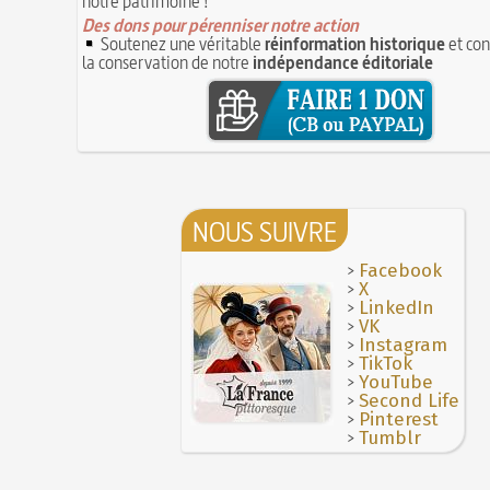
notre patrimoine !
Des dons pour pérenniser notre action
Soutenez une véritable
réinformation historique
et con
la conservation de notre
indépendance éditoriale
NOUS SUIVRE
>
Facebook
>
X
>
LinkedIn
>
VK
>
Instagram
>
TikTok
>
YouTube
>
Second Life
>
Pinterest
>
Tumblr