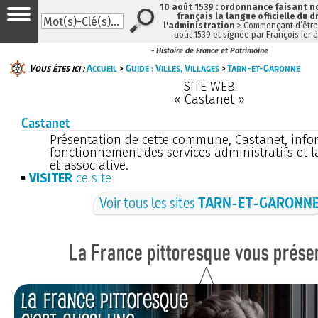
10 août 1539 : ordonnance faisant 
français la langue officielle du d
l'administration
> Commençant d’être 
août 1539 et signée par François Ier 
- Histoire de France et Patrimoine
Vous êtes ici :
Accueil
>
Guide : Villes, Villages
>
Tarn-et-Garonne
SITE WEB
« Castanet »
Castanet
Présentation de cette commune, Castanet, info
fonctionnement des services administratifs et la
et associative.
VISITER
ce site
Voir tous les sites
TARN-ET-GARONN