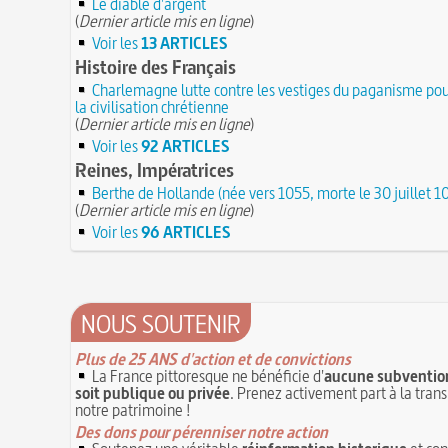
Le diable d'argent
(
Dernier article mis en ligne
)
Voir les
13 ARTICLES
Histoire des Français
Charlemagne lutte contre les vestiges du paganisme pou
la civilisation chrétienne
(
Dernier article mis en ligne
)
Voir les
92 ARTICLES
Reines, Impératrices
Berthe de Hollande (née vers 1055, morte le 30 juillet 1
(
Dernier article mis en ligne
)
Voir les
96 ARTICLES
NOUS SOUTENIR
Plus de 25 ANS d'action et de convictions
La France pittoresque ne bénéficie d'
aucune subvention
soit publique ou privée
. Prenez activement part à la tran
notre patrimoine !
Des dons pour pérenniser notre action