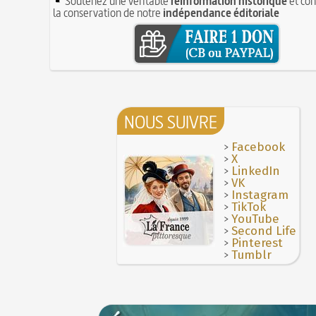
Soutenez une véritable
réinformation historique
et con
la conservation de notre
indépendance éditoriale
NOUS SUIVRE
>
Facebook
>
X
>
LinkedIn
>
VK
>
Instagram
>
TikTok
>
YouTube
>
Second Life
>
Pinterest
>
Tumblr