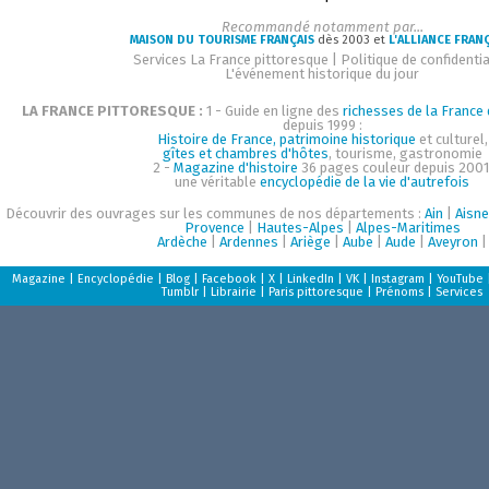
Recommandé notamment par...
MAISON DU TOURISME FRANÇAIS
dès 2003 et
L'ALLIANCE FRAN
Services La France pittoresque
|
Politique de confidentia
L'événement historique du jour
LA FRANCE PITTORESQUE :
1 - Guide en ligne des
richesses de la France d
depuis 1999 :
Histoire de France, patrimoine historique
et culturel,
gîtes et chambres d'hôtes
, tourisme, gastronomie
2 -
Magazine d'histoire
36 pages couleur depuis 2001
une véritable
encyclopédie de la vie d'autrefois
Découvrir des ouvrages sur les communes de nos départements :
Ain
|
Aisne
Provence
|
Hautes-Alpes
|
Alpes-Maritimes
Ardèche
|
Ardennes
|
Ariège
|
Aube
|
Aude
|
Aveyron
|
Magazine
|
Encyclopédie
|
Blog
|
Facebook
|
X
|
LinkedIn
|
VK
|
Instagram
|
YouTube
Tumblr
|
Librairie
|
Paris pittoresque
|
Prénoms
|
Services