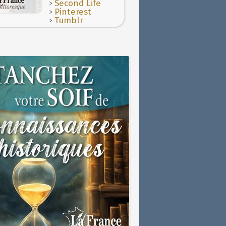
>
Second Life
>
Pinterest
>
Tumblr