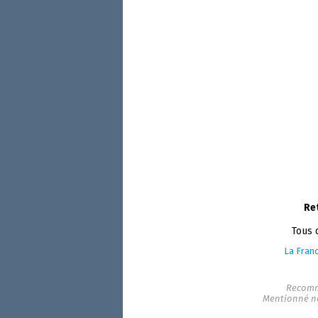
Re
Tous 
La Franc
Recomm
Mentionné n