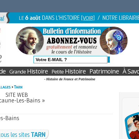
6 août
DANS L'HISTOIRE
/ NOTRE LIBRAIRI
LE
[VOIR]
de
Histoire
Histoire
Patrimoine
À Savo
Grande
Petite
- Histoire de France et Patrimoine
illages
>
Tarn
SITE WEB
caune-Les-Bains »
es-Bains
tous les sites
TARN