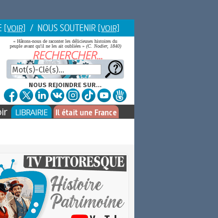
E
/ NOUS SOUTENIR
[VOIR]
[VOIR]
« Hâtons-nous de raconter les délicieuses histoires du
peuple avant qu'il ne les ait oubliées »
(C. Nodier, 1840)
NOUS REJOINDRE SUR...
ir
LIBRAIRIE
Il était une France