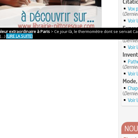
Citati
Vox p
(
Dernier
Voir 
Expres
Voir 
(
Dernier
Voir 
Invent
Pathé
(
Dernier
Voir 
Mode,
Chap
(
Dernier
Voir 
NOU