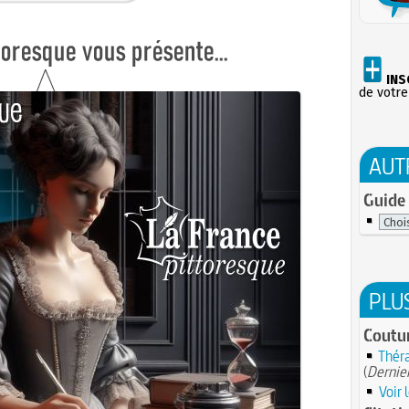
INS
de votre
AUT
Guide 
PLU
Coutum
Théra
(
Dernier
Voir 