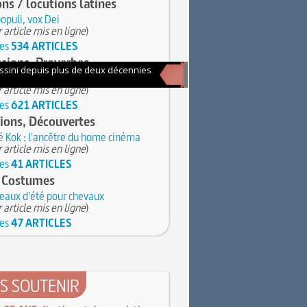
ons / locutions latines
opuli, vox Dei
 article mis en ligne
)
les
534 ARTICLES
sions, Proverbes
la lune à gauche
 article mis en ligne
)
les
621 ARTICLES
ions, Découvertes
 Kok : l'ancêtre du home cinéma
 article mis en ligne
)
les
41 ARTICLES
 Costumes
eaux d'été pour chevaux
 article mis en ligne
)
les
47 ARTICLES
S SOUTENIR