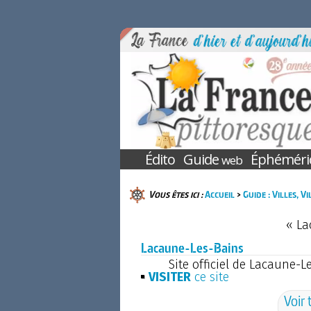
Édito
Guide
Éphéméri
web
Vous êtes ici :
Accueil
>
Guide : Villes, V
« La
Lacaune-Les-Bains
Site officiel de Lacaune-L
VISITER
ce site
Voir 