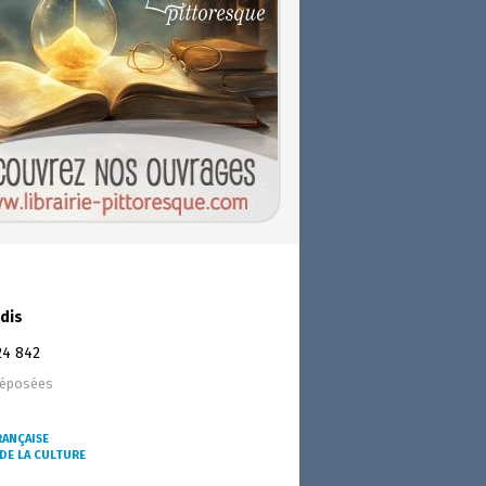
dis
24 842
déposées
RANÇAISE
DE LA CULTURE