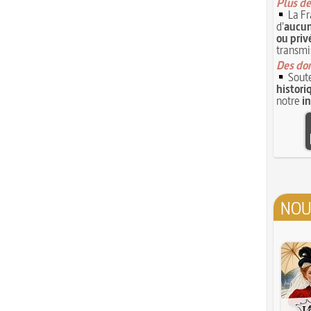
Plus de
La Fr
d'
aucun
ou priv
transmi
Des don
Soute
histori
notre
i
NOU