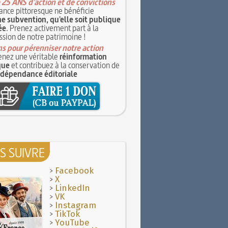
 25 ANS d'action et de convictions
ance pittoresque ne bénéficie
e subvention, qu'elle soit publique
ée
. Prenez activement part à la
ssion de notre patrimoine !
s pour pérenniser notre action
nez une véritable
réinformation
que
et contribuez à la conservation de
ndépendance éditoriale
S SUIVRE
>
Facebook
>
X
>
LinkedIn
>
VK
>
Instagram
>
TikTok
>
YouTube