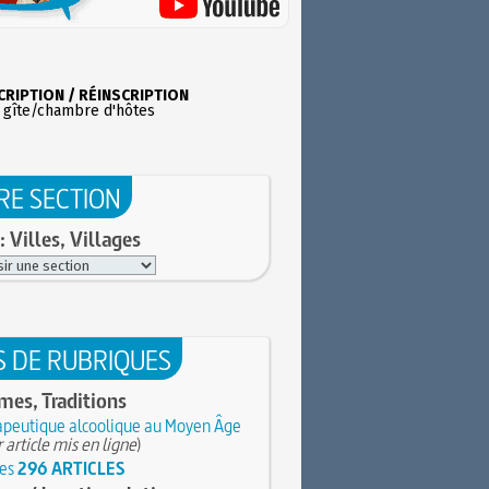
CRIPTION / RÉINSCRIPTION
 gîte/chambre d'hôtes
RE SECTION
: Villes, Villages
S DE RUBRIQUES
es, Traditions
peutique alcoolique au Moyen Âge
 article mis en ligne
)
les
296 ARTICLES