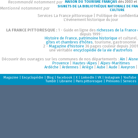
Recommandé notamment par
MAISON DU TOURISME FRANÇAIS
dès 2003 et
SIGNETS DE LA BIBLIOTHÈQUE NATIONALE DE FR
Mentionné notamment par
CULTURE
Services La France pittoresque
|
Politique de confidentia
L'événement historique du jour
LA FRANCE PITTORESQUE :
1 - Guide en ligne des
richesses de la France d
depuis 1999 :
Histoire de France, patrimoine historique
et culturel,
gîtes et chambres d'hôtes
, tourisme, gastronomie
2 -
Magazine d'histoire
36 pages couleur depuis 2001
une véritable
encyclopédie de la vie d'autrefois
Découvrir des ouvrages sur les communes de nos départements :
Ain
|
Aisne
Provence
|
Hautes-Alpes
|
Alpes-Maritimes
Ardèche
|
Ardennes
|
Ariège
|
Aube
|
Aude
|
Aveyron
|
Magazine
|
Encyclopédie
|
Blog
|
Facebook
|
X
|
LinkedIn
|
VK
|
Instagram
|
YouTube
Tumblr
|
Librairie
|
Paris pittoresque
|
Prénoms
|
Services