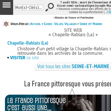
7 août 1834 : mort de l'inventeur 
tisser semi-automatique Joseph-Ma
> Heureux continuateur des efforts de 
comme lui a perfectionné (…)
[
- Histoire de France et Patrimoine
Vous êtes ici :
Accueil
>
Guide : Villes, Villages
>
Seine-et-Marne
SITE WEB
« Chapelle-Rablais (La) »
Chapelle-Rablais (La)
L’histoire d’un petit village la Chapelle-Rablais 
retrouvée dans les archives de la commune.
VISITER
ce site
Voir tous les sites
SEINE-ET-MARNE