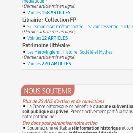
médiatique ?
(
Dernier article mis en ligne
)
Voir les
158 ARTICLES
Librairie : Collection FP
Si Jeanne d'Arc m'était contée... Savoir l'essentiel sur la
(
Dernier article mis en ligne
)
Voir les
12 ARTICLES
Patrimoine littéraire
Les Mérovingiens : Histoire, Société et Mythes
(
Dernier article mis en ligne
)
Voir les
220 ARTICLES
NOUS SOUTENIR
Plus de 25 ANS d'action et de convictions
La France pittoresque ne bénéficie d'
aucune subvention
soit publique ou privée
. Prenez activement part à la tran
notre patrimoine !
Des dons pour pérenniser notre action
Soutenez une véritable
réinformation historique
et con
la conservation de notre
indépendance éditoriale