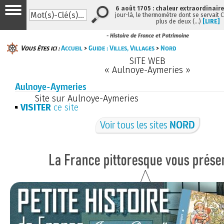
6 août 1705 : chaleur extraordinaire
jour-là, le thermomètre dont se servait 
plus de deux (…)
[LIRE]
- Histoire de France et Patrimoine
Vous êtes ici :
Accueil
>
Guide : Villes, Villages
>
Nord
SITE WEB
« Aulnoye-Aymeries »
Aulnoye-Aymeries
Site sur Aulnoye-Aymeries
VISITER
ce site
Voir tous les sites
NORD