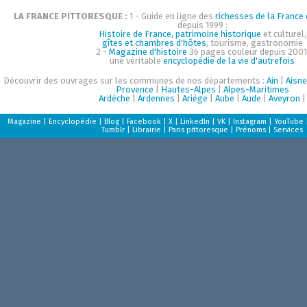
LA FRANCE PITTORESQUE :
1 - Guide en ligne des
richesses de la France d
depuis 1999 :
Histoire de France, patrimoine historique
et culturel,
gîtes et chambres d'hôtes
, tourisme, gastronomie
2 -
Magazine d'histoire
36 pages couleur depuis 2001
une véritable
encyclopédie de la vie d'autrefois
Découvrir des ouvrages sur les communes de nos départements :
Ain
|
Aisne
Provence
|
Hautes-Alpes
|
Alpes-Maritimes
Ardèche
|
Ardennes
|
Ariège
|
Aube
|
Aude
|
Aveyron
|
Magazine
|
Encyclopédie
|
Blog
|
Facebook
|
X
|
LinkedIn
|
VK
|
Instagram
|
YouTube
Tumblr
|
Librairie
|
Paris pittoresque
|
Prénoms
|
Services