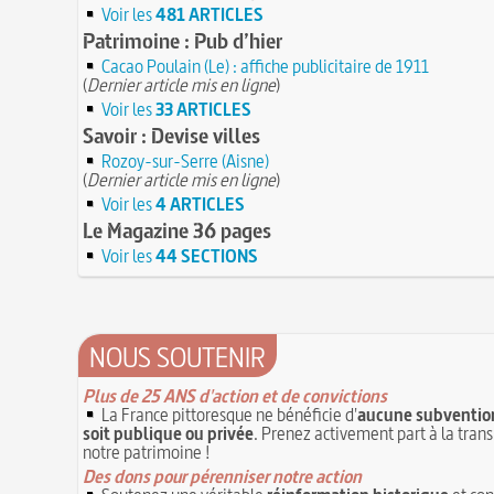
Voir les
481 ARTICLES
Patrimoine : Pub d’hier
Cacao Poulain (Le) : affiche publicitaire de 1911
(
Dernier article mis en ligne
)
Voir les
33 ARTICLES
Savoir : Devise villes
Rozoy-sur-Serre (Aisne)
(
Dernier article mis en ligne
)
Voir les
4 ARTICLES
Le Magazine 36 pages
Voir les
44 SECTIONS
NOUS SOUTENIR
Plus de 25 ANS d'action et de convictions
La France pittoresque ne bénéficie d'
aucune subvention
soit publique ou privée
. Prenez activement part à la tran
notre patrimoine !
Des dons pour pérenniser notre action