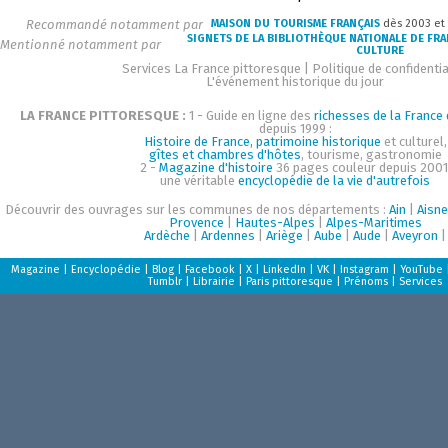
Recommandé notamment par
MAISON DU TOURISME FRANÇAIS
dès 2003 et
SIGNETS DE LA BIBLIOTHÈQUE NATIONALE DE FR
Mentionné notamment par
CULTURE
Services La France pittoresque
|
Politique de confidentia
L'événement historique du jour
LA FRANCE PITTORESQUE :
1 - Guide en ligne des
richesses de la France d
depuis 1999 :
Histoire de France, patrimoine historique
et culturel,
gîtes et chambres d'hôtes
, tourisme, gastronomie
2 -
Magazine d'histoire
36 pages couleur depuis 2001
une véritable
encyclopédie de la vie d'autrefois
Découvrir des ouvrages sur les communes de nos départements :
Ain
|
Aisne
Provence
|
Hautes-Alpes
|
Alpes-Maritimes
Ardèche
|
Ardennes
|
Ariège
|
Aube
|
Aude
|
Aveyron
|
Magazine
|
Encyclopédie
|
Blog
|
Facebook
|
X
|
LinkedIn
|
VK
|
Instagram
|
YouTube
Tumblr
|
Librairie
|
Paris pittoresque
|
Prénoms
|
Services