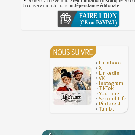
Soutenez une véritable
réinformation historique
et con
la conservation de notre
indépendance éditoriale
NOUS SUIVRE
>
Facebook
>
X
>
LinkedIn
>
VK
>
Instagram
>
TikTok
>
YouTube
>
Second Life
>
Pinterest
>
Tumblr