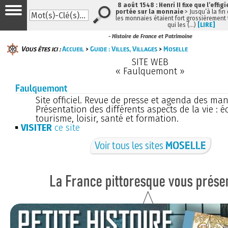
8 août 1548 : Henri II fixe que l’effig
portée sur la monnaie
> Jusqu’à la fin 
les monnaies étaient fort grossièrement t
qui les (…)
[LIRE]
- Histoire de France et Patrimoine
Vous êtes ici :
Accueil
>
Guide : Villes, Villages
>
Moselle
SITE WEB
« Faulquemont »
Faulquemont
Site officiel. Revue de presse et agenda des man
Présentation des différents aspects de la vie : 
tourisme, loisir, santé et formation.
VISITER
ce site
Voir tous les sites
MOSELLE