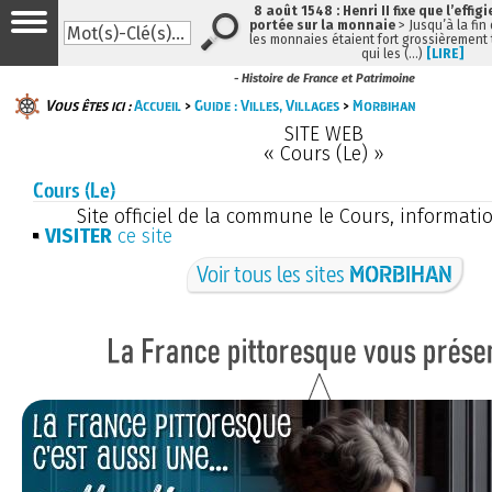
8 août 1548 : Henri II fixe que l’effig
portée sur la monnaie
> Jusqu’à la fin 
les monnaies étaient fort grossièrement t
qui les (…)
[LIRE]
- Histoire de France et Patrimoine
Vous êtes ici :
Accueil
>
Guide : Villes, Villages
>
Morbihan
SITE WEB
« Cours (Le) »
Cours (Le)
Site officiel de la commune le Cours, informatio
VISITER
ce site
Voir tous les sites
MORBIHAN