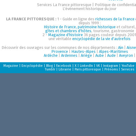
Services La France pittoresque
|
Politique de confidentia
L'événement historique du jour
LA FRANCE PITTORESQUE :
1 - Guide en ligne des
richesses de la France d
depuis 1999 :
Histoire de France, patrimoine historique
et culturel,
gîtes et chambres d'hôtes
, tourisme, gastronomie
2 -
Magazine d'histoire
36 pages couleur depuis 2001
une véritable
encyclopédie de la vie d'autrefois
Découvrir des ouvrages sur les communes de nos départements :
Ain
|
Aisne
Provence
|
Hautes-Alpes
|
Alpes-Maritimes
Ardèche
|
Ardennes
|
Ariège
|
Aube
|
Aude
|
Aveyron
|
Magazine
|
Encyclopédie
|
Blog
|
Facebook
|
X
|
LinkedIn
|
VK
|
Instagram
|
YouTube
Tumblr
|
Librairie
|
Paris pittoresque
|
Prénoms
|
Services