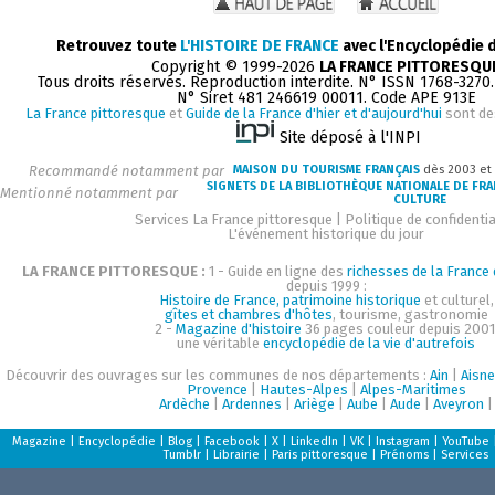
Retrouvez toute
L'HISTOIRE DE FRANCE
avec l'Encyclopédie 
Copyright © 1999-2026
LA FRANCE PITTORESQU
Tous droits réservés. Reproduction interdite. N° ISSN 1768-3270
N° Siret 481 246619 00011. Code APE 913E
La France pittoresque
et
Guide de la France d'hier et d'aujourd'hui
sont de
Site déposé à l'INPI
Recommandé notamment par
MAISON DU TOURISME FRANÇAIS
dès 2003 et
SIGNETS DE LA BIBLIOTHÈQUE NATIONALE DE FR
Mentionné notamment par
CULTURE
Services La France pittoresque
|
Politique de confidentia
L'événement historique du jour
LA FRANCE PITTORESQUE :
1 - Guide en ligne des
richesses de la France d
depuis 1999 :
Histoire de France, patrimoine historique
et culturel,
gîtes et chambres d'hôtes
, tourisme, gastronomie
2 -
Magazine d'histoire
36 pages couleur depuis 2001
une véritable
encyclopédie de la vie d'autrefois
Découvrir des ouvrages sur les communes de nos départements :
Ain
|
Aisne
Provence
|
Hautes-Alpes
|
Alpes-Maritimes
Ardèche
|
Ardennes
|
Ariège
|
Aube
|
Aude
|
Aveyron
|
Magazine
|
Encyclopédie
|
Blog
|
Facebook
|
X
|
LinkedIn
|
VK
|
Instagram
|
YouTube
Tumblr
|
Librairie
|
Paris pittoresque
|
Prénoms
|
Services