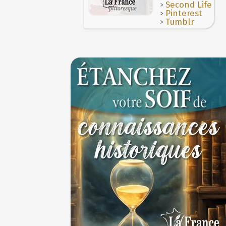
>
Second Life
>
Pinterest
>
Tumblr