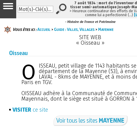
7 août 1834 : mort de l'inventeur 
tisser semi-automatique Joseph-Ma
> Heureux continuateur des efforts de 
comme lui a perfectionné (…)
[
- Histoire de France et Patrimoine
Vous êtes ici :
Accueil
>
Guide : Villes, Villages
>
Mayenne
SITE WEB
« Oisseau »
Oisseau
O
ISSEAU, petit village de 1143 habitants se
département de la Mayenne (53), à envi
LAVAL - 8kms de MAYENNE, et à moins de
Paris en TGV.
OISSEAU adhère à la Communauté de Commun
Mayennais, dont le siège est situé à GORRON à
VISITER
ce site
Voir tous les sites
MAYENNE