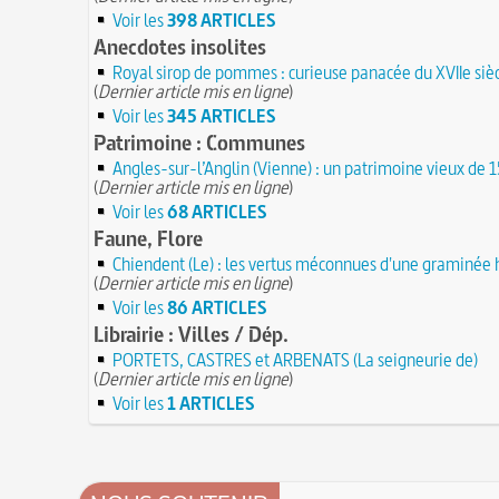
Voir les
398 ARTICLES
Anecdotes insolites
Royal sirop de pommes : curieuse panacée du XVIIe siè
(
Dernier article mis en ligne
)
Voir les
345 ARTICLES
Patrimoine : Communes
Angles-sur-l’Anglin (Vienne) : un patrimoine vieux de
(
Dernier article mis en ligne
)
Voir les
68 ARTICLES
Faune, Flore
Chiendent (Le) : les vertus méconnues d'une graminée
(
Dernier article mis en ligne
)
Voir les
86 ARTICLES
Librairie : Villes / Dép.
PORTETS, CASTRES et ARBENATS (La seigneurie de)
(
Dernier article mis en ligne
)
Voir les
1 ARTICLES