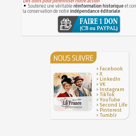
Des dons pour pérenniser notre action
Soutenez une véritable
réinformation historique
et con
la conservation de notre
indépendance éditoriale
NOUS SUIVRE
>
Facebook
>
X
>
LinkedIn
>
VK
>
Instagram
>
TikTok
>
YouTube
>
Second Life
>
Pinterest
>
Tumblr