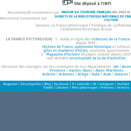
Site déposé à l'INPI
Recommandé notamment par
MAISON DU TOURISME FRANÇAIS
dès 2003 et
SIGNETS DE LA BIBLIOTHÈQUE NATIONALE DE FR
Mentionné notamment par
CULTURE
Services La France pittoresque
|
Politique de confidentia
L'événement historique du jour
LA FRANCE PITTORESQUE :
1 - Guide en ligne des
richesses de la France d
depuis 1999 :
Histoire de France, patrimoine historique
et culturel,
gîtes et chambres d'hôtes
, tourisme, gastronomie
2 -
Magazine d'histoire
36 pages couleur depuis 2001
une véritable
encyclopédie de la vie d'autrefois
Découvrir des ouvrages sur les communes de nos départements :
Ain
|
Aisne
Provence
|
Hautes-Alpes
|
Alpes-Maritimes
Ardèche
|
Ardennes
|
Ariège
|
Aube
|
Aude
|
Aveyron
|
Magazine
|
Encyclopédie
|
Blog
|
Facebook
|
X
|
LinkedIn
|
VK
|
Instagram
|
YouTube
Tumblr
|
Librairie
|
Paris pittoresque
|
Prénoms
|
Services