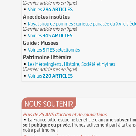
(
Dernier article mis en ligne
)
Voir les
296 ARTICLES
Anecdotes insolites
Royal sirop de pommes : curieuse panacée du XVIIe siècl
(
Dernier article mis en ligne
)
Voir les
345 ARTICLES
Guide : Musées
Voir les
SITES
sélectionnés
Patrimoine littéraire
Les Mérovingiens : Histoire, Société et Mythes
(
Dernier article mis en ligne
)
Voir les
220 ARTICLES
NOUS SOUTENIR
Plus de 25 ANS d'action et de convictions
La France pittoresque ne bénéficie d'
aucune subvention
soit publique ou privée
. Prenez activement part à la tran
notre patrimoine !