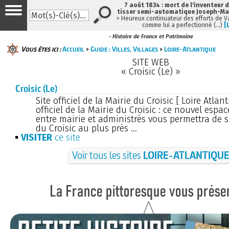
7 août 1834 : mort de l'inventeur 
tisser semi-automatique Joseph-Ma
> Heureux continuateur des efforts de 
comme lui a perfectionné (…)
[
- Histoire de France et Patrimoine
Vous êtes ici :
Accueil
>
Guide : Villes, Villages
>
Loire-Atlantique
SITE WEB
« Croisic (Le) »
Croisic (Le)
Site officiel de la Mairie du Croisic [ Loire Atlant
officiel de la Mairie du Croisic : ce nouvel espa
entre mairie et administrés vous permettra de su
du Croisic au plus près ...
VISITER
ce site
Voir tous les sites
LOIRE-ATLANTIQU