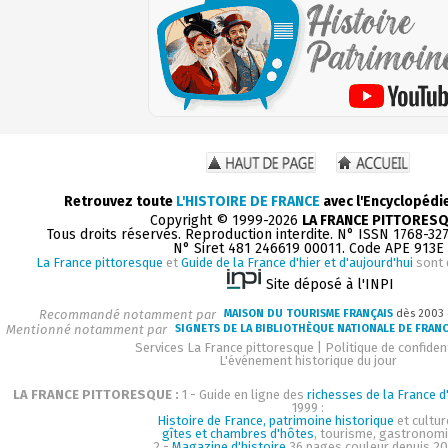
Retrouvez toute
L'HISTOIRE DE FRANCE
avec l'Encyclopédi
Copyright © 1999-2026
LA FRANCE PITTORES
Tous droits réservés. Reproduction interdite. N° ISSN 1768-32
N° Siret 481 246619 00011. Code APE 913E
La France pittoresque
et
Guide de la France d'hier et d'aujourd'hui
sont 
Site déposé à l'INPI
Recommandé notamment par
MAISON DU TOURISME FRANÇAIS
dès 2003
Mentionné notamment par
SIGNETS DE LA BIBLIOTHÈQUE NATIONALE DE FRAN
Services La France pittoresque
|
Politique de confident
L'événement historique du jour
LA FRANCE PITTORESQUE :
1 - Guide en ligne des
richesses de la France d'
1999 :
Histoire de France, patrimoine historique
et cultur
gîtes et chambres d'hôtes
, tourisme, gastronom
2 -
Magazine d'histoire
36 pages couleur depuis 20