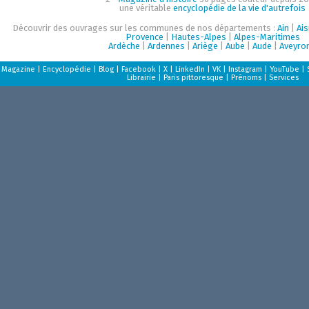
une véritable
encyclopédie de la vie d'autrefois
Découvrir des ouvrages sur les communes de nos départements :
Ain
|
Ai
Provence
|
Hautes-Alpes
|
Alpes-Maritimes
Ardèche
|
Ardennes
|
Ariège
|
Aube
|
Aude
|
Aveyro
Magazine
|
Encyclopédie
|
Blog
|
Facebook
|
X
|
LinkedIn
|
VK
|
Instagram
|
YouTube
|
Librairie
|
Paris pittoresque
|
Prénoms
|
Services