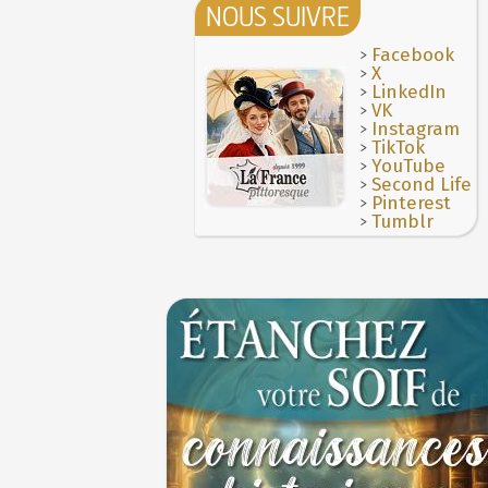
NOUS SUIVRE
>
Facebook
>
X
>
LinkedIn
>
VK
>
Instagram
>
TikTok
>
YouTube
>
Second Life
>
Pinterest
>
Tumblr