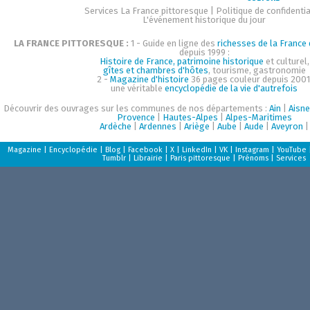
Services La France pittoresque
|
Politique de confidentia
L'événement historique du jour
LA FRANCE PITTORESQUE :
1 - Guide en ligne des
richesses de la France d
depuis 1999 :
Histoire de France, patrimoine historique
et culturel,
gîtes et chambres d'hôtes
, tourisme, gastronomie
2 -
Magazine d'histoire
36 pages couleur depuis 2001
une véritable
encyclopédie de la vie d'autrefois
Découvrir des ouvrages sur les communes de nos départements :
Ain
|
Aisne
Provence
|
Hautes-Alpes
|
Alpes-Maritimes
Ardèche
|
Ardennes
|
Ariège
|
Aube
|
Aude
|
Aveyron
|
Magazine
|
Encyclopédie
|
Blog
|
Facebook
|
X
|
LinkedIn
|
VK
|
Instagram
|
YouTube
Tumblr
|
Librairie
|
Paris pittoresque
|
Prénoms
|
Services