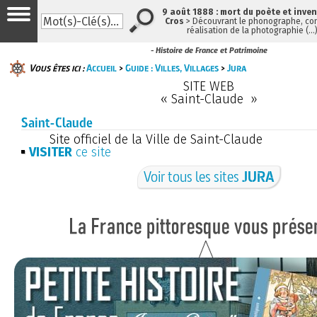
9 août 1888 : mort du poète et inve
Cros
> Découvrant le phonographe, con
réalisation de la photographie (…
- Histoire de France et Patrimoine
Vous êtes ici :
Accueil
>
Guide : Villes, Villages
>
Jura
SITE WEB
« Saint-Claude »
Saint-Claude
Site officiel de la Ville de Saint-Claude
VISITER
ce site
Voir tous les sites
JURA