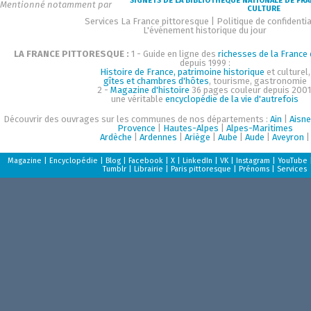
SIGNETS DE LA BIBLIOTHÈQUE NATIONALE DE FR
Mentionné notamment par
CULTURE
Services La France pittoresque
|
Politique de confidentia
L'événement historique du jour
LA FRANCE PITTORESQUE :
1 - Guide en ligne des
richesses de la France d
depuis 1999 :
Histoire de France, patrimoine historique
et culturel,
gîtes et chambres d'hôtes
, tourisme, gastronomie
2 -
Magazine d'histoire
36 pages couleur depuis 2001
une véritable
encyclopédie de la vie d'autrefois
Découvrir des ouvrages sur les communes de nos départements :
Ain
|
Aisne
Provence
|
Hautes-Alpes
|
Alpes-Maritimes
Ardèche
|
Ardennes
|
Ariège
|
Aube
|
Aude
|
Aveyron
|
Magazine
|
Encyclopédie
|
Blog
|
Facebook
|
X
|
LinkedIn
|
VK
|
Instagram
|
YouTube
Tumblr
|
Librairie
|
Paris pittoresque
|
Prénoms
|
Services