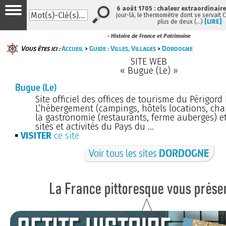
6 août 1705 : chaleur extraordinaire
jour-là, le thermomètre dont se servait 
plus de deux (…)
[LIRE]
- Histoire de France et Patrimoine
Vous êtes ici :
Accueil
>
Guide : Villes, Villages
>
Dordogne
SITE WEB
« Bugue (Le) »
Bugue (Le)
Site officiel des offices de tourisme du Périgord 
L’hébergement (campings, hôtels locations, cha
la gastronomie (restaurants, ferme auberges) et
sites et activités du Pays du ...
VISITER
ce site
Voir tous les sites
DORDOGNE