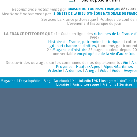
Site déposé à l'INPI
Recommandé notamment par
MAISON DU TOURISME FRANÇAIS
dès 2003
Mentionné notamment par
SIGNETS DE LA BIBLIOTHÈQUE NATIONALE DE FRAN
Services La France pittoresque
|
Politique de confident
L'événement historique du jour
LA FRANCE PITTORESQUE :
1 - Guide en ligne des
richesses de la France d'
1999 :
Histoire de France, patrimoine historique
et cultur
gîtes et chambres d'hôtes
, tourisme, gastronom
2 -
Magazine d'histoire
36 pages couleur depuis 20
une véritable
encyclopédie de la vie d'autrefois
Découvrir des ouvrages sur les communes de nos départements :
Ain
|
Ai
Provence
|
Hautes-Alpes
|
Alpes-Maritimes
Ardèche
|
Ardennes
|
Ariège
|
Aube
|
Aude
|
Aveyro
Magazine
|
Encyclopédie
|
Blog
|
Facebook
|
X
|
LinkedIn
|
VK
|
Instagram
|
YouTube
|
Librairie
|
Paris pittoresque
|
Prénoms
|
Services