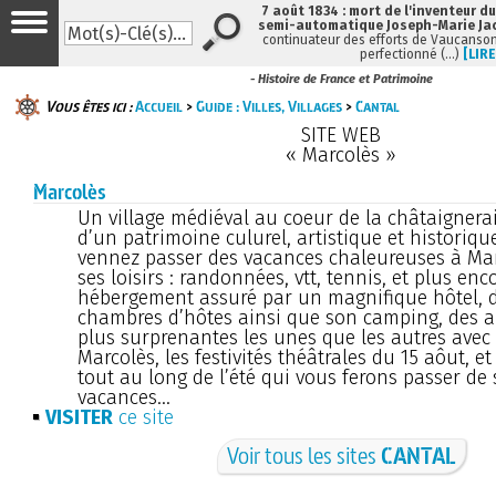
7 août 1834 : mort de l'inventeur du
semi-automatique Joseph-Marie Ja
continuateur des efforts de Vaucanson
perfectionné (…)
[LIRE
- Histoire de France et Patrimoine
Vous êtes ici :
Accueil
>
Guide : Villes, Villages
>
Cantal
SITE WEB
« Marcolès »
Marcolès
Un village médiéval au coeur de la châtaignera
d’un patrimoine culurel, artistique et historiqu
vennez passer des vacances chaleureuses à Mar
ses loisirs : randonnées, vtt, tennis, et plus enc
hébergement assuré par un magnifique hôtel, de
chambres d’hôtes ainsi que son camping, des 
plus surprenantes les unes que les autres avec 
Marcolès, les festivités théâtrales du 15 aôut, 
tout au long de l’été qui vous ferons passer de
vacances...
VISITER
ce site
Voir tous les sites
CANTAL