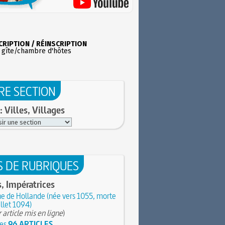
CRIPTION / RÉINSCRIPTION
 gîte/chambre d'hôtes
RE SECTION
: Villes, Villages
S DE RUBRIQUES
, Impératrices
e de Hollande (née vers 1055, morte
illet 1094)
 article mis en ligne
)
les
96 ARTICLES