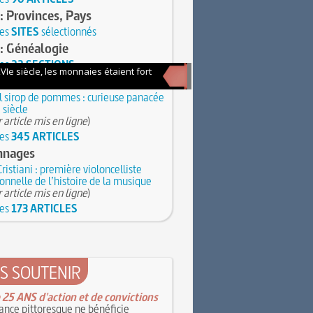
: Provinces, Pays
les
SITES
sélectionnés
: Généalogie
les
22 SECTIONS
tes insolites
 sirop de pommes : curieuse panacée
 siècle
 article mis en ligne
)
les
345 ARTICLES
nnages
Cristiani : première violoncelliste
onnelle de l’histoire de la musique
 article mis en ligne
)
les
173 ARTICLES
S SOUTENIR
 25 ANS d'action et de convictions
ance pittoresque ne bénéficie