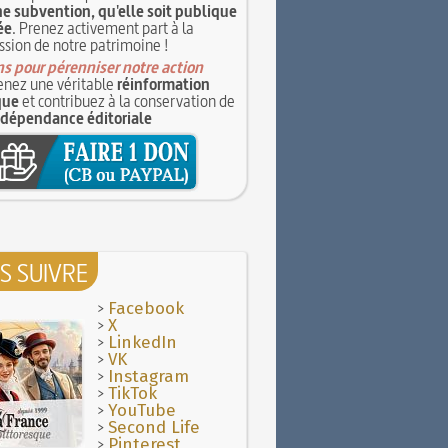
e subvention, qu'elle soit publique
ée
. Prenez activement part à la
ssion de notre patrimoine !
s pour pérenniser notre action
nez une véritable
réinformation
que
et contribuez à la conservation de
ndépendance éditoriale
S SUIVRE
>
Facebook
>
X
>
LinkedIn
>
VK
>
Instagram
>
TikTok
>
YouTube
>
Second Life
>
Pinterest