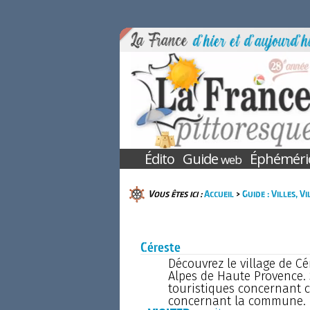
Édito
Guide
Éphéméri
web
Vous êtes ici :
Accueil
>
Guide : Villes, V
Céreste
Découvrez le village de C
Alpes de Haute Provence. 
touristiques concernant c
concernant la commune.