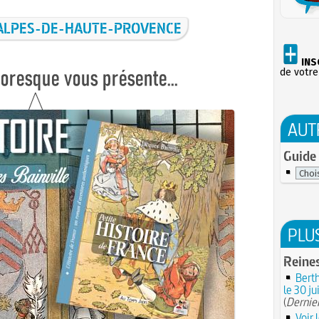
ALPES-DE-HAUTE-PROVENCE
INS
de votre
AUT
Guide 
PLU
Reines
Berth
le 30 ju
(
Dernier
Voir 