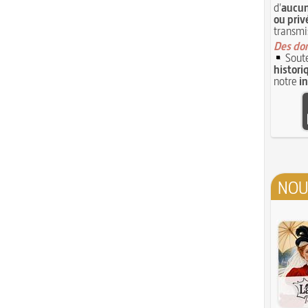
d'
aucun
ou priv
transmi
Des don
Soute
histori
notre
i
NOU