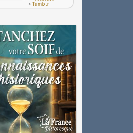
>
Tumblr