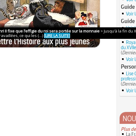
Guide 
Voir 
Guide 
Voir 
Anecdo
Royal
du XVIIe
(
Dernier
Voir 
Perso
Lise 
professi
(
Dernier
Voir 
NOU
Plus de
La Fr