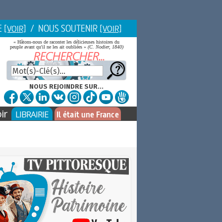
E
/ NOUS SOUTENIR
[VOIR]
[VOIR]
« Hâtons-nous de raconter les délicieuses histoires du
peuple avant qu'il ne les ait oubliées »
(C. Nodier, 1840)
NOUS REJOINDRE SUR...
ir
LIBRAIRIE
Il était une France