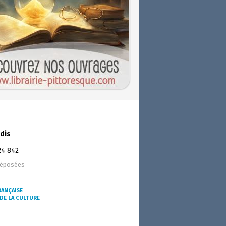
dis
24 842
déposées
RANÇAISE
DE LA CULTURE