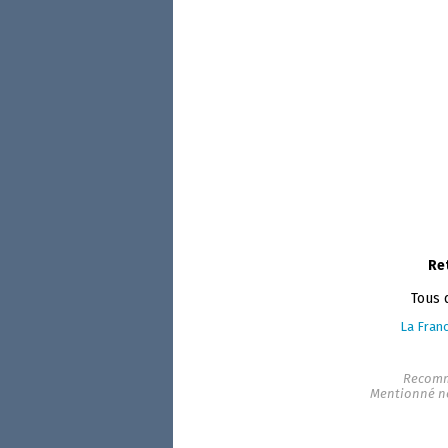
Re
Tous 
La Franc
Recomm
Mentionné n