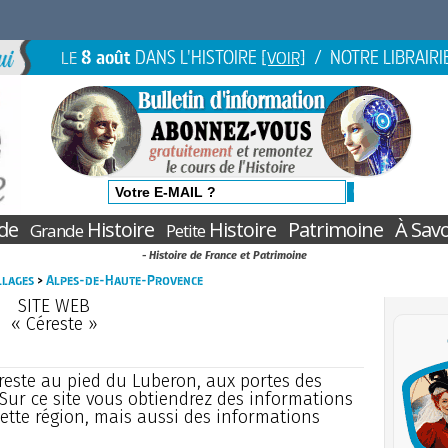
8 août
DANS L'HISTOIRE
/ NOTRE LIBRAIRI
LE
[VOIR]
de
Histoire
Histoire
Patrimoine
À Savo
Grande
Petite
- Histoire de France et Patrimoine
illages
>
Alpes-de-Haute-Provence
SITE WEB
« Céreste »
éreste au pied du Luberon, aux portes des
Sur ce site vous obtiendrez des informations
ette région, mais aussi des informations