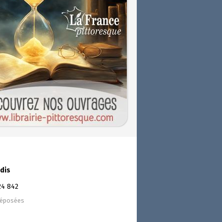
dis
24 842
déposées