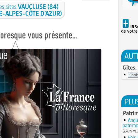
es sites
VAUCLUSE (84)
E-ALPES-CÔTE D’AZUR)
INS
de votre
AUT
Gîtes,
PLU
Patri
Angle
patrimo
(
Dernier
Voir 