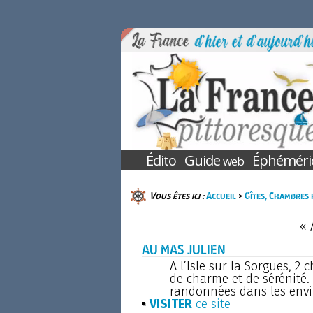
Édito
Guide
Éphéméri
web
Vous êtes ici :
Accueil
>
Gîtes, Chambres 
« 
AU MAS JULIEN
A l’Isle sur la Sorgues, 
de charme et de sérénité. 
randonnées dans les envi
VISITER
ce site