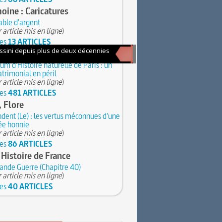
oine : Caricatures
able d'argent
 article mis en ligne
)
les
13 ARTICLES
ire fait l’Actu
m d'Histoire naturelle de Paris : un
trimonial en péril
 article mis en ligne
)
les
481 ARTICLES
 Flore
dent (Le) : les vertus méconnues d'une
ée honnie
 article mis en ligne
)
les
86 ARTICLES
 Histoire de France
ande Guerre (Chapitre 40)
 article mis en ligne
)
les
40 ARTICLES