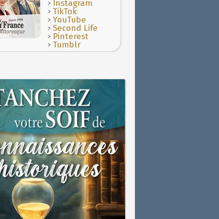
>
Instagram
>
TikTok
>
YouTube
>
Second Life
>
Pinterest
>
Tumblr