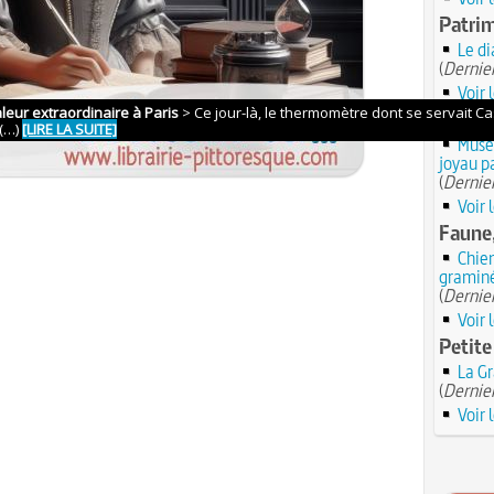
Patrim
Le di
(
Dernier
Voir 
L’Histo
Muséu
joyau pa
(
Dernier
Voir 
Faune,
Chien
gramin
(
Dernier
Voir 
Petite
La Gr
(
Dernier
Voir 