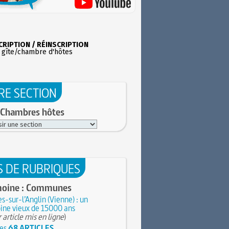
CRIPTION / RÉINSCRIPTION
 gîte/chambre d'hôtes
RE SECTION
 Chambres hôtes
S DE RUBRIQUES
moine : Communes
s-sur-l’Anglin (Vienne) : un
ine vieux de 15000 ans
 article mis en ligne
)
les
68 ARTICLES