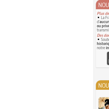
NOU
Plus de
La Fr
d'
aucun
ou priv
transmi
Des don
Soute
histori
notre
i
NOU