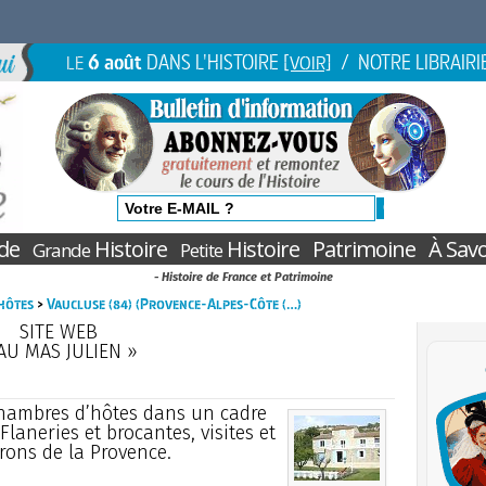
6 août
DANS L'HISTOIRE
/ NOTRE LIBRAIRI
LE
[VOIR]
de
Histoire
Histoire
Patrimoine
À Savo
Grande
Petite
- Histoire de France et Patrimoine
hôtes
>
Vaucluse (84) (Provence-Alpes-Côte (…)
SITE WEB
AU MAS JULIEN »
2 chambres d’hôtes dans un cadre
Flaneries et brocantes, visites et
rons de la Provence.