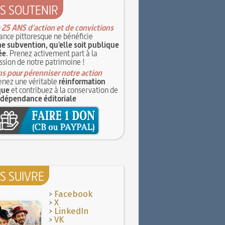
S SOUTENIR
 25 ANS d'action et de convictions
ance pittoresque ne bénéficie
e subvention, qu'elle soit publique
ée
. Prenez activement part à la
ssion de notre patrimoine !
s pour pérenniser notre action
nez une véritable
réinformation
que
et contribuez à la conservation de
ndépendance éditoriale
S SUIVRE
>
Facebook
>
X
>
LinkedIn
>
VK