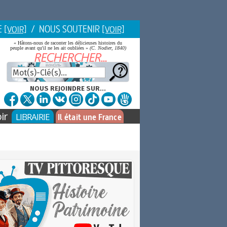
E
/ NOUS SOUTENIR
[VOIR]
[VOIR]
« Hâtons-nous de raconter les délicieuses histoires du
peuple avant qu'il ne les ait oubliées »
(C. Nodier, 1840)
NOUS REJOINDRE SUR...
ir
LIBRAIRIE
Il était une France