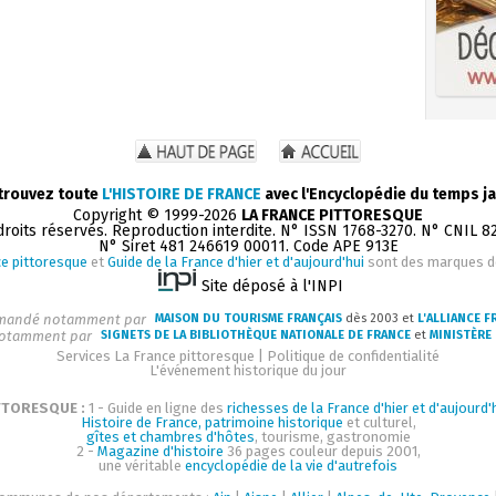
trouvez toute
L'HISTOIRE DE FRANCE
avec l'Encyclopédie du temps ja
Copyright © 1999-2026
LA FRANCE PITTORESQUE
droits réservés. Reproduction interdite. N° ISSN 1768-3270. N° CNIL 8
N° Siret 481 246619 00011. Code APE 913E
e pittoresque
et
Guide de la France d'hier et d'aujourd'hui
sont des marques 
Site déposé à l'INPI
andé notamment par
MAISON DU TOURISME FRANÇAIS
dès 2003 et
L'ALLIANCE F
otamment par
SIGNETS DE LA BIBLIOTHÈQUE NATIONALE DE FRANCE
et
MINISTÈRE 
Services La France pittoresque
|
Politique de confidentialité
L'événement historique du jour
TTORESQUE :
1 - Guide en ligne des
richesses de la France d'hier et d'aujourd'
Histoire de France, patrimoine historique
et culturel,
gîtes et chambres d'hôtes
, tourisme, gastronomie
2 -
Magazine d'histoire
36 pages couleur depuis 2001,
une véritable
encyclopédie de la vie d'autrefois