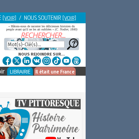
E
/ NOUS SOUTENIR
[VOIR]
[VOIR]
« Hâtons-nous de raconter les délicieuses histoires du
peuple avant qu'il ne les ait oubliées »
(C. Nodier, 1840)
NOUS REJOINDRE SUR...
ir
LIBRAIRIE
Il était une France