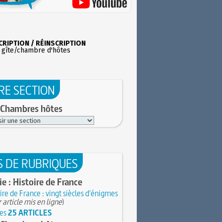
CRIPTION / RÉINSCRIPTION
 gîte/chambre d'hôtes
RE SECTION
 Chambres hôtes
S DE RUBRIQUES
ie : Histoire de France
ire de France : vingt siècles d'énigmes
 article mis en ligne
)
les
25 ARTICLES