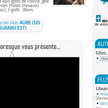
3 épis gîtes de France, gîte
tre (hôtel chevaux).
oc), 3 golfs -30mn.
INS
us les sites
AUBE (10)
de votre
(GRAND EST)
AUT
Gîtes,
PLU
Librair
Histo
(
Dernier
Voir 