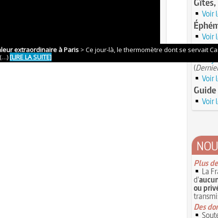
Gîtes,
Voir 
Éphém
Voir 
Librair
Moyen
(
Dernier
Voir 
Guide 
Voir 
NOU
Plus de
La Fr
d'
aucun
ou priv
transmi
Des don
Soute