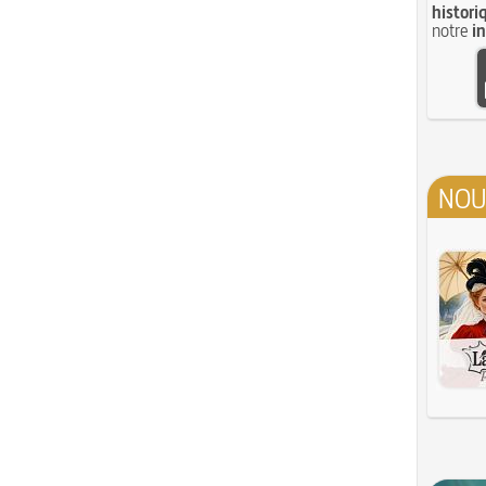
histori
notre
i
NOU