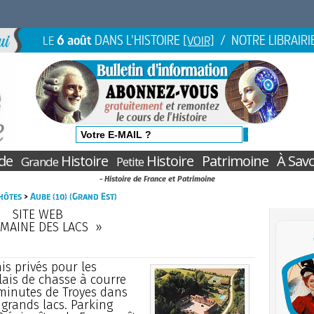
6 août
DANS L'HISTOIRE
/ NOTRE LIBRAIRI
LE
[VOIR]
de
Histoire
Histoire
Patrimoine
À Savo
Grande
Petite
- Histoire de France et Patrimoine
hôtes
>
Aube (10) (Grand Est)
SITE WEB
MAINE DES LACS »
is privés pour les
lais de chasse à courre
 minutes de Troyes dans
 grands lacs. Parking