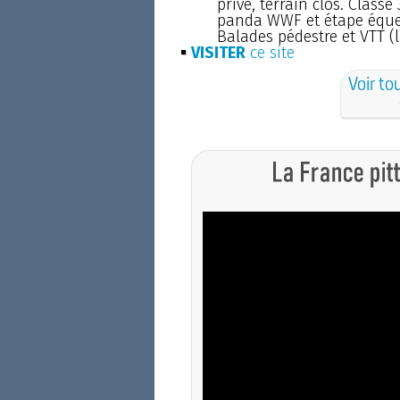
privé, terrain clos. Classé 
panda WWF et étape éques
Balades pédestre et VTT (l
VISITER
ce site
Voir to