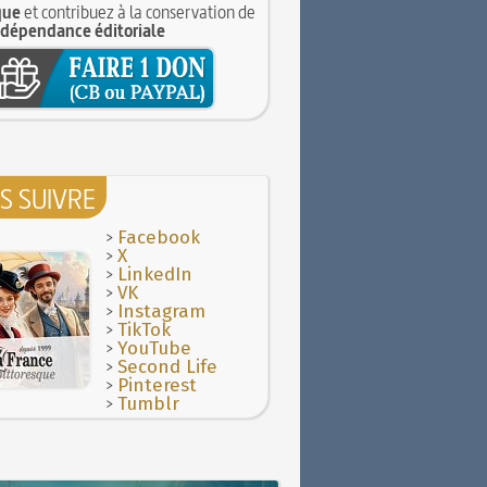
que
et contribuez à la conservation de
ndépendance éditoriale
S SUIVRE
>
Facebook
>
X
>
LinkedIn
>
VK
>
Instagram
>
TikTok
>
YouTube
>
Second Life
>
Pinterest
>
Tumblr