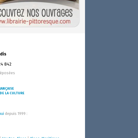
dis
24 842
déposées
RANÇAISE
DE LA CULTURE
hui
depuis 1999 :