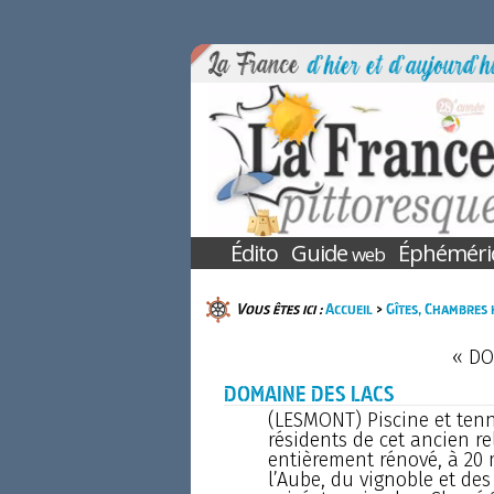
Édito
Guide
Éphéméri
web
Vous êtes ici :
Accueil
>
Gîtes, Chambres 
« DO
DOMAINE DES LACS
(LESMONT) Piscine et tenn
résidents de cet ancien re
entièrement rénové, à 20
l’Aube, du vignoble et des