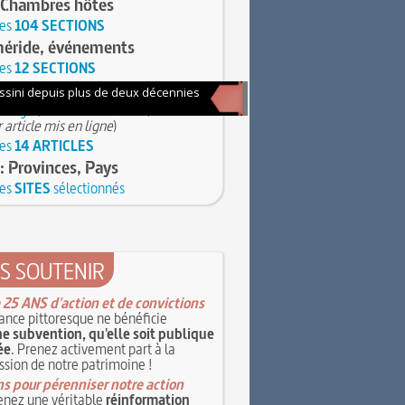
 Chambres hôtes
les
104 SECTIONS
éride, événements
les
12 SECTIONS
ie : Traditions
 Âge (Vivre en famille au)
 article mis en ligne
)
les
14 ARTICLES
: Provinces, Pays
les
SITES
sélectionnés
S SOUTENIR
 25 ANS d'action et de convictions
ance pittoresque ne bénéficie
e subvention, qu'elle soit publique
ée
. Prenez activement part à la
ssion de notre patrimoine !
s pour pérenniser notre action
nez une véritable
réinformation