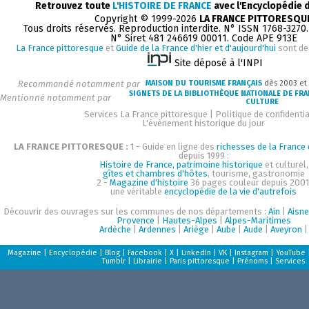
Retrouvez toute
L'HISTOIRE DE FRANCE
avec l'Encyclopédie 
Copyright © 1999-2026
LA FRANCE PITTORESQU
Tous droits réservés. Reproduction interdite. N° ISSN 1768-3270
N° Siret 481 246619 00011. Code APE 913E
La France pittoresque
et
Guide de la France d'hier et d'aujourd'hui
sont de
Site déposé à l'INPI
Recommandé notamment par
MAISON DU TOURISME FRANÇAIS
dès 2003 et
SIGNETS DE LA BIBLIOTHÈQUE NATIONALE DE FR
Mentionné notamment par
CULTURE
Services La France pittoresque
|
Politique de confidentia
L'événement historique du jour
LA FRANCE PITTORESQUE :
1 - Guide en ligne des
richesses de la France d
depuis 1999 :
Histoire de France, patrimoine historique
et culturel,
gîtes et chambres d'hôtes
, tourisme, gastronomie
2 -
Magazine d'histoire
36 pages couleur depuis 2001
une véritable
encyclopédie de la vie d'autrefois
Découvrir des ouvrages sur les communes de nos départements :
Ain
|
Aisne
Provence
|
Hautes-Alpes
|
Alpes-Maritimes
Ardèche
|
Ardennes
|
Ariège
|
Aube
|
Aude
|
Aveyron
|
Magazine
|
Encyclopédie
|
Blog
|
Facebook
|
X
|
LinkedIn
|
VK
|
Instagram
|
YouTube
Tumblr
|
Librairie
|
Paris pittoresque
|
Prénoms
|
Services