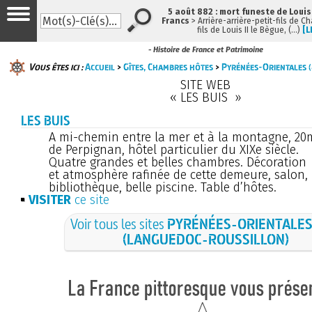
5 août 882 : mort funeste de Louis I
Francs
> Arrière-arrière-petit-fils de 
fils de Louis II le Bègue, (…)
[L
- Histoire de France et Patrimoine
Vous êtes ici :
Accueil
>
Gîtes, Chambres hôtes
>
Pyrénées-Orientales 
SITE WEB
« LES BUIS »
LES BUIS
A mi-chemin entre la mer et à la montagne, 20
de Perpignan, hôtel particulier du XIXe siècle.
Quatre grandes et belles chambres. Décoration
et atmosphère rafinée de cette demeure, salon,
bibliothèque, belle piscine. Table d’hôtes.
VISITER
ce site
Voir tous les sites
PYRÉNÉES-ORIENTALES 
(LANGUEDOC-ROUSSILLON)