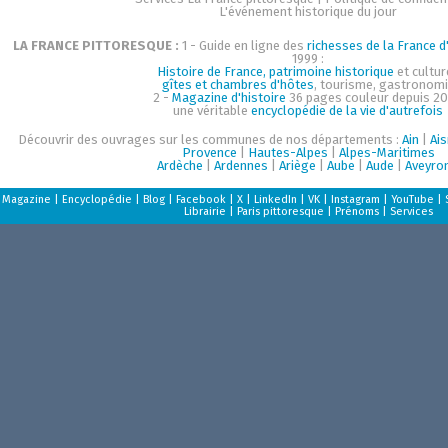
L'événement historique du jour
LA FRANCE PITTORESQUE :
1 - Guide en ligne des
richesses de la France d'
1999 :
Histoire de France, patrimoine historique
et cultur
gîtes et chambres d'hôtes
, tourisme, gastronom
2 -
Magazine d'histoire
36 pages couleur depuis 20
une véritable
encyclopédie de la vie d'autrefois
Découvrir des ouvrages sur les communes de nos départements :
Ain
|
Ai
Provence
|
Hautes-Alpes
|
Alpes-Maritimes
Ardèche
|
Ardennes
|
Ariège
|
Aube
|
Aude
|
Aveyro
Magazine
|
Encyclopédie
|
Blog
|
Facebook
|
X
|
LinkedIn
|
VK
|
Instagram
|
YouTube
|
Librairie
|
Paris pittoresque
|
Prénoms
|
Services