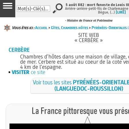
5 août 882 : mort funeste de Louis III
Arrière-arrière-petit-fils de Charlemagne e
Bègue, (…)
[LIRE]
- Histoire de France et Patrimoine
Vous êtes ici :
Accueil
>
Gîtes, Chambres hôtes
>
Pyrénées-Orientales 
SITE WEB
« CERBÈRE »
CERBÈRE
Chambres d’hôtes dans une maison de village, 
de mer. Cerbere est situé au coeur de la cote ve
4 km de l’espagne.
VISITER
ce site
Voir tous les sites
PYRÉNÉES-ORIENTALE
(LANGUEDOC-ROUSSILLON)