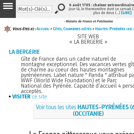
6 août 1705 : chaleur extraordinaire
jour-là, le thermomètre dont se servait 
plus de deux (…)
[LIRE]
- Histoire de France et Patrimoine
Vous êtes ici :
Accueil
>
Gîtes, Chambres hôtes
>
Hautes-Pyrénées (65) (
SITE WEB
« LA BERGERIE »
LA BERGERIE
Gîte de France dans un cadre naturel de
montagne exceptionnel. Des vacances vertes gî
de charme au coeur des hautes montagnes
pyrénéennes. Label nature " Panda " attribué p
WWF (World Wide Foundation) et le Parc
National des Pyrénée. Capacité d’accueil 4 pe
acceptés.
VISITER
ce site
Voir tous les sites
HAUTES-PYRÉNÉES (
(OCCITANIE)