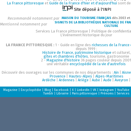
La France pittoresque
et
Guide de la France d'hier et d'aujourd'hui
sont de
Site déposé à l'INPI
Recommandé notamment par
MAISON DU TOURISME FRANÇAIS
dès 2003 et
SIGNETS DE LA BIBLIOTHÈQUE NATIONALE DE FR
Mentionné notamment par
CULTURE
Services La France pittoresque
|
Politique de confidentia
L'événement historique du jour
LA FRANCE PITTORESQUE :
1 - Guide en ligne des
richesses de la France d
depuis 1999 :
Histoire de France, patrimoine historique
et culturel,
gîtes et chambres d'hôtes
, tourisme, gastronomie
2 -
Magazine d'histoire
36 pages couleur depuis 2001
une véritable
encyclopédie de la vie d'autrefois
Découvrir des ouvrages sur les communes de nos départements :
Ain
|
Aisne
Provence
|
Hautes-Alpes
|
Alpes-Maritimes
Ardèche
|
Ardennes
|
Ariège
|
Aube
|
Aude
|
Aveyron
|
Magazine
|
Encyclopédie
|
Blog
|
Facebook
|
X
|
LinkedIn
|
VK
|
Instagram
|
YouTube
Tumblr
|
Librairie
|
Paris pittoresque
|
Prénoms
|
Services