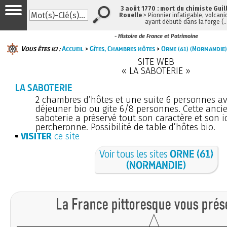
3 août 1770 : mort du chimiste Gui
Rouelle
> Pionnier infatigable, volcani
ayant débuté dans la forge (
- Histoire de France et Patrimoine
Vous êtes ici :
Accueil
>
Gîtes, Chambres hôtes
>
Orne (61) (Normandie)
SITE WEB
« LA SABOTERIE »
LA SABOTERIE
2 chambres d’hôtes et une suite 6 personnes av
déjeuner bio ou gite 6/8 personnes. Cette anci
saboterie a préservé tout son caractère et son i
percheronne. Possibilité de table d’hôtes bio.
VISITER
ce site
Voir tous les sites
ORNE (61)
(NORMANDIE)