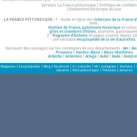
Services La France pittoresque
|
Politique de confident
L'événement historique du jour
LA FRANCE PITTORESQUE :
1 - Guide en ligne des
richesses de la France d'
1999 :
Histoire de France, patrimoine historique
et cultur
gîtes et chambres d'hôtes
, tourisme, gastronom
2 -
Magazine d'histoire
36 pages couleur depuis 20
une véritable
encyclopédie de la vie d'autrefois
Découvrir des ouvrages sur les communes de nos départements :
Ain
|
Ai
Provence
|
Hautes-Alpes
|
Alpes-Maritimes
Ardèche
|
Ardennes
|
Ariège
|
Aube
|
Aude
|
Aveyro
Magazine
|
Encyclopédie
|
Blog
|
Facebook
|
X
|
LinkedIn
|
VK
|
Instagram
|
YouTube
|
Librairie
|
Paris pittoresque
|
Prénoms
|
Services