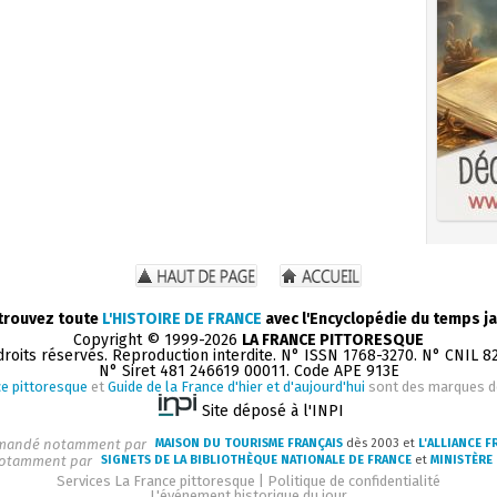
trouvez toute
L'HISTOIRE DE FRANCE
avec l'Encyclopédie du temps ja
Copyright © 1999-2026
LA FRANCE PITTORESQUE
droits réservés. Reproduction interdite. N° ISSN 1768-3270. N° CNIL 8
N° Siret 481 246619 00011. Code APE 913E
e pittoresque
et
Guide de la France d'hier et d'aujourd'hui
sont des marques 
Site déposé à l'INPI
andé notamment par
MAISON DU TOURISME FRANÇAIS
dès 2003 et
L'ALLIANCE F
otamment par
SIGNETS DE LA BIBLIOTHÈQUE NATIONALE DE FRANCE
et
MINISTÈRE 
Services La France pittoresque
|
Politique de confidentialité
L'événement historique du jour