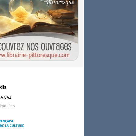
dis
24 842
déposées
RANÇAISE
DE LA CULTURE