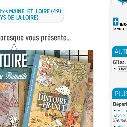
sites
MAINE-ET-LOIRE (49)
YS DE LA LOIRE)
INS
de votre
AUT
Gîtes,
PLU
Dépar
Histo
Savoie
(
Dernier
Voir 