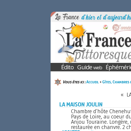
Édito
Guide
Éphéméri
web
Vous êtes ici :
Accueil
>
Gîtes, Chambres 
« L
LA MAISON JOULIN
Chambre d’hôte Chenehut
Pays de Loire, au coeur d
Anjou Touraine. Longère, 
restaurée en chanvre. 2 c