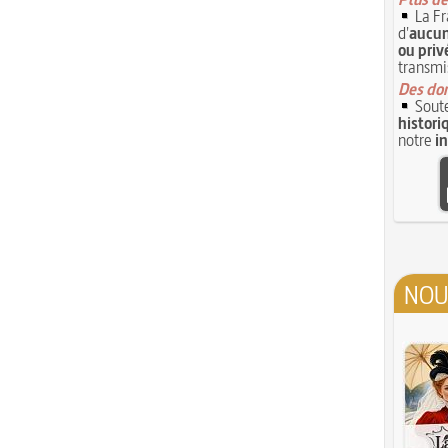
La Fr
d'
aucun
ou priv
transmi
Des don
Soute
histori
notre
i
NOU