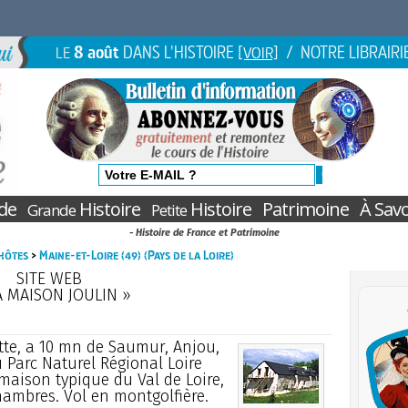
8 août
DANS L'HISTOIRE
/ NOTRE LIBRAIRI
LE
[VOIR]
de
Histoire
Histoire
Patrimoine
À Savo
Grande
Petite
- Histoire de France et Patrimoine
hôtes
>
Maine-et-Loire (49) (Pays de la Loire)
SITE WEB
A MAISON JOULIN »
te, a 10 mn de Saumur, Anjou,
u Parc Naturel Régional Loire
maison typique du Val de Loire,
hambres. Vol en montgolfière.