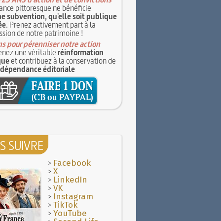
ance pittoresque ne bénéficie
e subvention, qu'elle soit publique
ée
. Prenez activement part à la
ssion de notre patrimoine !
s pour pérenniser notre action
nez une véritable
réinformation
que
et contribuez à la conservation de
ndépendance éditoriale
S SUIVRE
>
Facebook
>
X
>
LinkedIn
>
VK
>
Instagram
>
TikTok
>
YouTube