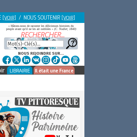
E
/ NOUS SOUTENIR
[VOIR]
[VOIR]
« Hâtons-nous de raconter les délicieuses histoires du
peuple avant qu'il ne les ait oubliées »
(C. Nodier, 1840)
NOUS REJOINDRE SUR...
ir
LIBRAIRIE
Il était une France