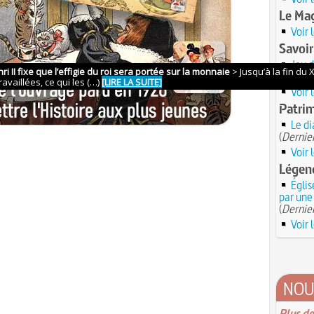
Le Ma
Voir 
Savoir
Jeu 
(
Dernier
Voir 
Patrim
Le di
(
Dernier
Voir 
Légend
Églis
par une
(
Dernier
Voir 
NOU
Plus de