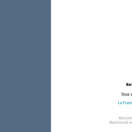
Re
Tous 
La Franc
Recomm
Mentionné n