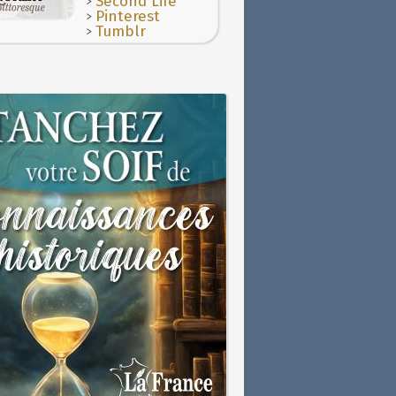
>
Second Life
>
Pinterest
>
Tumblr