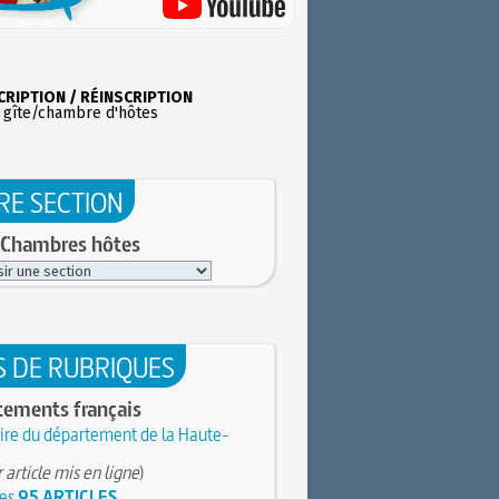
CRIPTION / RÉINSCRIPTION
 gîte/chambre d'hôtes
RE SECTION
 Chambres hôtes
S DE RUBRIQUES
tements français
ire du département de la Haute-
 article mis en ligne
)
les
95 ARTICLES