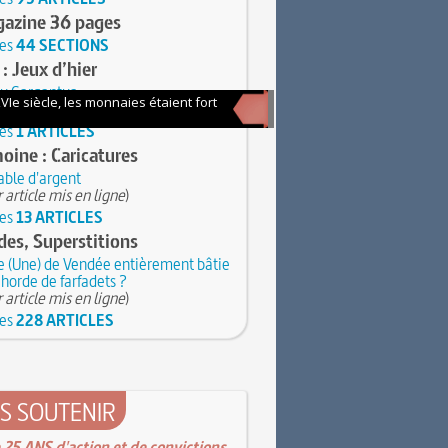
gazine 36 pages
les
44 SECTIONS
 : Jeux d’hier
du Gargantua
 article mis en ligne
)
les
1 ARTICLES
oine : Caricatures
able d'argent
 article mis en ligne
)
les
13 ARTICLES
es, Superstitions
e (Une) de Vendée entièrement bâtie
 horde de farfadets ?
 article mis en ligne
)
les
228 ARTICLES
S SOUTENIR
 25 ANS d'action et de convictions