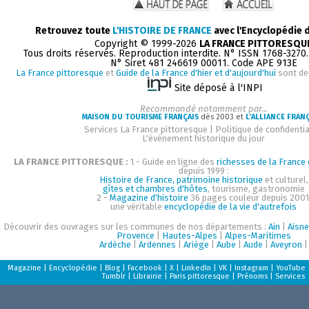
Retrouvez toute
L'HISTOIRE DE FRANCE
avec l'Encyclopédie 
Copyright © 1999-2026
LA FRANCE PITTORESQU
Tous droits réservés. Reproduction interdite. N° ISSN 1768-3270
N° Siret 481 246619 00011. Code APE 913E
La France pittoresque
et
Guide de la France d'hier et d'aujourd'hui
sont de
Site déposé à l'INPI
Recommandé notamment par...
MAISON DU TOURISME FRANÇAIS
dès 2003 et
L'ALLIANCE FRAN
Services La France pittoresque
|
Politique de confidentia
L'événement historique du jour
LA FRANCE PITTORESQUE :
1 - Guide en ligne des
richesses de la France d
depuis 1999 :
Histoire de France, patrimoine historique
et culturel,
gîtes et chambres d'hôtes
, tourisme, gastronomie
2 -
Magazine d'histoire
36 pages couleur depuis 2001
une véritable
encyclopédie de la vie d'autrefois
Découvrir des ouvrages sur les communes de nos départements :
Ain
|
Aisne
Provence
|
Hautes-Alpes
|
Alpes-Maritimes
Ardèche
|
Ardennes
|
Ariège
|
Aube
|
Aude
|
Aveyron
|
Magazine
|
Encyclopédie
|
Blog
|
Facebook
|
X
|
LinkedIn
|
VK
|
Instagram
|
YouTube
Tumblr
|
Librairie
|
Paris pittoresque
|
Prénoms
|
Services