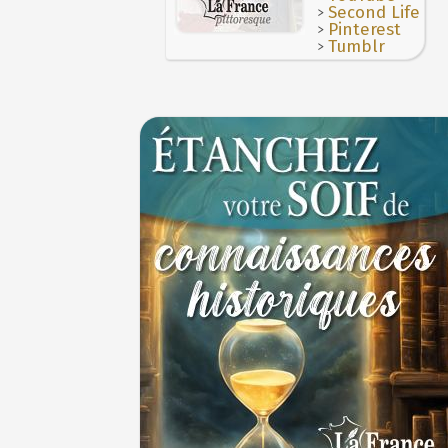
>
Second Life
>
Pinterest
>
Tumblr