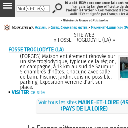
10 août 1539 : ordonnance faisant 
français la langue officielle du d
l'administration
> Commençant d’être 
août 1539 et signée par François Ier 
- Histoire de France et Patrimoine
Vous êtes ici :
Accueil
>
Gîtes, Chambres hôtes
>
Maine-et-Loire (49) (Pa
SITE WEB
« FOSSE TROGLODYTE (LA) »
FOSSE TROGLODYTE (LA)
(FORGES) Maison entièrement rénovée sur
un site troglodytique, typique de la région,
en campagne, à 13 km au sud de Saumur.
5 chambres d’hôtes. Chacune avec salle
de bain. Piscine, jardin, cuisine possible,
parking. Exposition verrerie d’art sur
place.
VISITER
ce site
Voir tous les sites
MAINE-ET-LOIRE (49
(PAYS DE LA LOIRE)