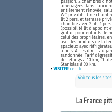
passion. 2 chambres d’hô
aménagées dans l’ancien
entièrement rénovée, sall
WC privatifs. Une chambr
lit 2 pers. et terrasse priv
chambre avec 2 lits 1 pers
(possibilité lit d’appoint e
gratuit pour enfants de 
celui des propriétaires, e
avec les produits de la fe
spacieux avec réfrigérateu
à bois. Accès direct au jard
randonnée. Tarif dégressif 
des étangs à 10 km, Châte
Stanislas à 30 km.
VISITER
ce site
Voir tous les site