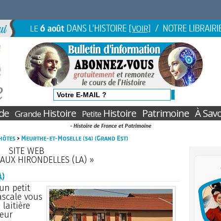
6 août
DANS L'HISTOIRE
/ NOTRE LIBRAIRI
LE
[VOIR]
de
Histoire
Histoire
Patrimoine
À Savo
Grande
Petite
- Histoire de France et Patrimoine
hôtes
>
Meurthe-et-Moselle (54) (Grand Est)
SITE WEB
AUX HIRONDELLES (LA) »
)
un petit
Pascale vous
laitière
leur