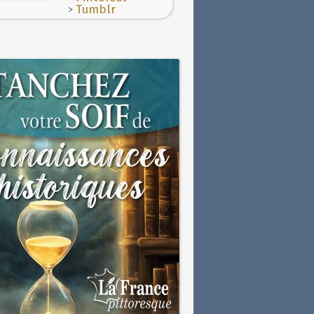
>
Tumblr