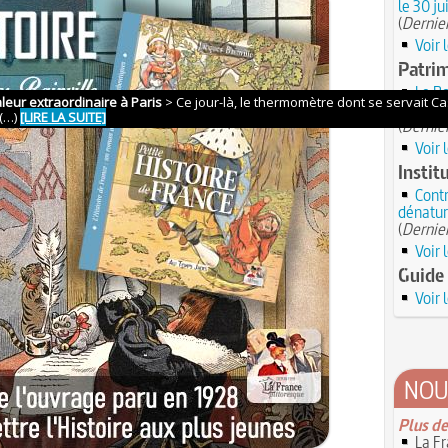
le 30 ju
(
Dernier
Voir 
Patrim
Le Bo
sur ce ro
(
Dernier
Voir 
Instit
Contr
dénatur
(
Dernier
Voir 
Guide 
Voir 
NOU
Plus de
La Fr