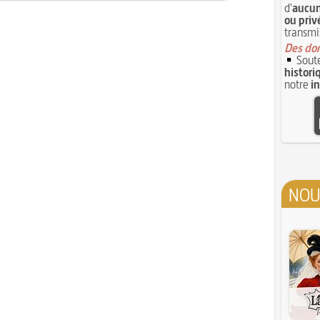
d'
aucun
ou priv
transmi
Des don
Soute
histori
notre
i
NOU