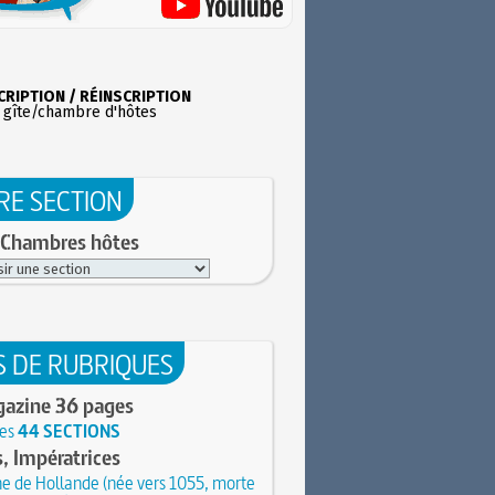
CRIPTION / RÉINSCRIPTION
 gîte/chambre d'hôtes
RE SECTION
 Chambres hôtes
S DE RUBRIQUES
gazine 36 pages
les
44 SECTIONS
, Impératrices
e de Hollande (née vers 1055, morte