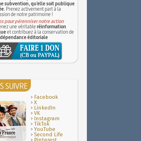
e subvention, qu'elle soit publique
ée
. Prenez activement part à la
ssion de notre patrimoine !
s pour pérenniser notre action
nez une véritable
réinformation
que
et contribuez à la conservation de
ndépendance éditoriale
S SUIVRE
>
Facebook
>
X
>
LinkedIn
>
VK
>
Instagram
>
TikTok
>
YouTube
>
Second Life
>
Pinterest