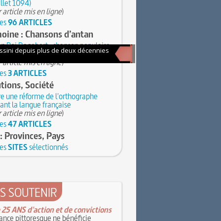
illet 1094)
 article mis en ligne
)
les
96 ARTICLES
oine : Chansons d’antan
n Roi Dagobert : chanson populaire
i et saint Éloi
 article mis en ligne
)
les
3 ARTICLES
utions, Société
e une réforme de l'orthographe
ant la langue française
 article mis en ligne
)
les
47 ARTICLES
: Provinces, Pays
les
SITES
sélectionnés
S SOUTENIR
 25 ANS d'action et de convictions
ance pittoresque ne bénéficie