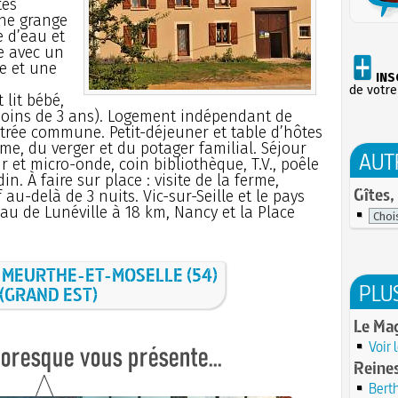
tes
ne grange
e d’eau et
e avec un
ée et une
INS
.
de votre
t lit bébé,
moins de 3 ans). Logement indépendant de
ntrée commune. Petit-déjeuner et table d’hôtes
rme, du verger et du potager familial. Séjour
AUT
r et micro-onde, coin bibliothèque, T.V., poêle
in. À faire sur place : visite de la ferme,
Gîtes,
au-delà de 3 nuits. Vic-sur-Seille et le pays
au de Lunéville à 18 km, Nancy et la Place
s
MEURTHE-ET-MOSELLE (54)
PLU
(GRAND EST)
Le Ma
Voir 
Reines
Berth