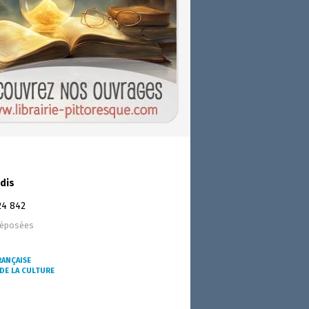
dis
24 842
déposées
RANÇAISE
DE LA CULTURE