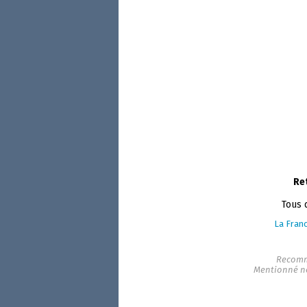
Re
Tous 
La Franc
Recomm
Mentionné n