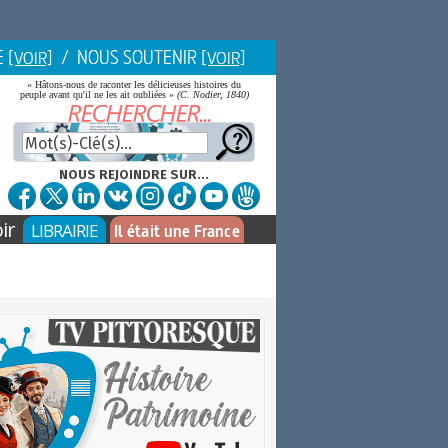
E
/ NOUS SOUTENIR
[VOIR]
[VOIR]
« Hâtons-nous de raconter les délicieuses histoires du
peuple avant qu'il ne les ait oubliées »
(C. Nodier, 1840)
NOUS REJOINDRE SUR...
ir
LIBRAIRIE
Il était une France