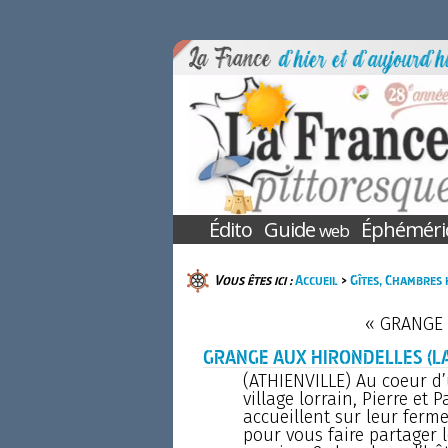
Édito
Guide
Éphéméri
web
Vous êtes ici :
Accueil
>
Gîtes, Chambres 
« GRANGE 
GRANGE AUX HIRONDELLES (LA
(ATHIENVILLE) Au coeur d’
village lorrain, Pierre et 
accueillent sur leur ferme 
pour vous faire partager 