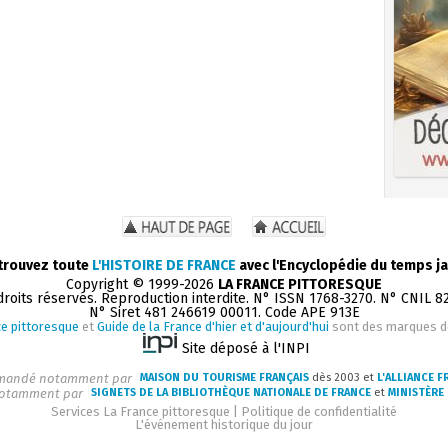
trouvez toute
L'HISTOIRE DE FRANCE
avec l'Encyclopédie du temps ja
Copyright © 1999-2026
LA FRANCE PITTORESQUE
droits réservés. Reproduction interdite. N° ISSN 1768-3270. N° CNIL 8
N° Siret 481 246619 00011. Code APE 913E
e pittoresque
et
Guide de la France d'hier et d'aujourd'hui
sont des marques 
Site déposé à l'INPI
andé notamment par
MAISON DU TOURISME FRANÇAIS
dès 2003 et
L'ALLIANCE F
otamment par
SIGNETS DE LA BIBLIOTHÈQUE NATIONALE DE FRANCE
et
MINISTÈRE 
Services La France pittoresque
|
Politique de confidentialité
L'événement historique du jour