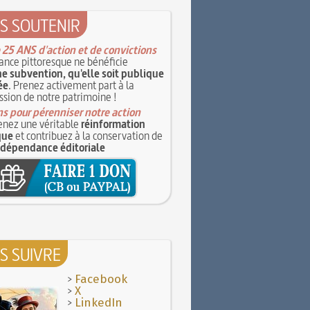
S SOUTENIR
 25 ANS d'action et de convictions
ance pittoresque ne bénéficie
e subvention, qu'elle soit publique
ée
. Prenez activement part à la
ssion de notre patrimoine !
s pour pérenniser notre action
nez une véritable
réinformation
que
et contribuez à la conservation de
ndépendance éditoriale
S SUIVRE
>
Facebook
>
X
>
LinkedIn