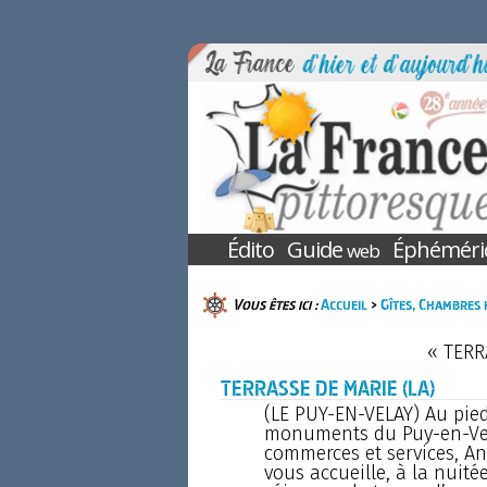
Édito
Guide
Éphéméri
web
Vous êtes ici :
Accueil
>
Gîtes, Chambres 
« TERR
TERRASSE DE MARIE (LA)
(LE PUY-EN-VELAY) Au pie
monuments du Puy-en-Vel
commerces et services, A
vous accueille, à la nuitée