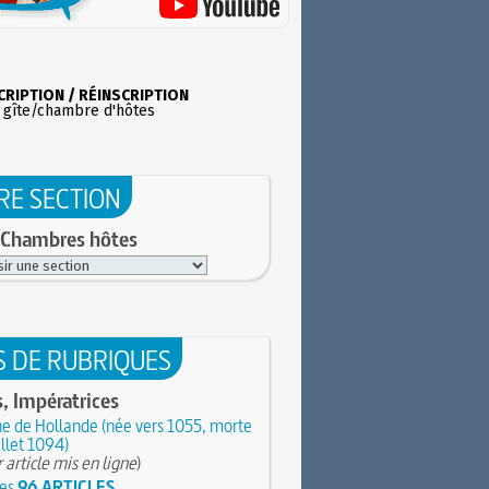
CRIPTION / RÉINSCRIPTION
 gîte/chambre d'hôtes
RE SECTION
 Chambres hôtes
S DE RUBRIQUES
, Impératrices
e de Hollande (née vers 1055, morte
illet 1094)
 article mis en ligne
)
les
96 ARTICLES