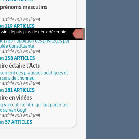
 prénoms masculins
 article mis en ligne
)
les
119 ARTICLES
ments marquants
t 1789 : abolition des privilèges par
blée Constituante
 article mis en ligne
)
les
158 ARTICLES
oire éclaire l’Actu
ssement des pratiques politiques et
u sens de l'honneur
 article mis en ligne
)
les
181 ARTICLES
oire en vidéos
g Vincent : le film qui fait parler les
x de Van Gogh
 article mis en ligne
)
les
57 ARTICLES