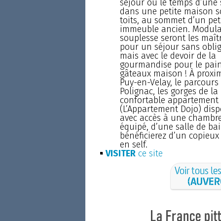
séjour ou le temps d’une
dans une petite maison s
toits, au sommet d’un pet
immeuble ancien. Modular
souplesse seront les maît
pour un séjour sans oblig
mais avec le devoir de la
gourmandise pour le pain
gâteaux maison ! À proxim
Puy-en-Velay, le parcours
Polignac, les gorges de la
confortable appartement 
(L’Appartement Dojo) disp
avec accès à une chambrett
équipé, d’une salle de ba
bénéficierez d’un copieux
en self.
VISITER
ce site
Voir tous le
(AUVER