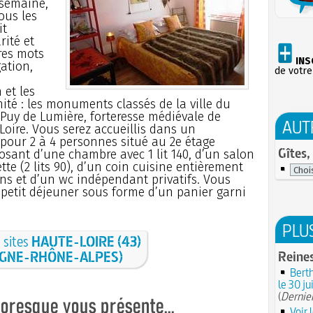
 semaine,
ous les
it
ité et
res mots
INS
ation,
de votre
 et les
ité : les monuments classés de la ville du
 Puy de Lumière, forteresse médiévale de
AUT
 Loire. Vous serez accueillis dans un
pour 2 à 4 personnes situé au 2e étage
Gîtes,
osant d’une chambre avec 1 lit 140, d’un salon
e (2 lits 90), d’un coin cuisine entièrement
ins et d’un wc indépendant privatifs. Vous
 petit déjeuner sous forme d’un panier garni
PLU
s sites
HAUTE-LOIRE (43)
GNE-RHÔNE-ALPES)
Reines
Berth
le 30 ju
(
Dernier
Voir 