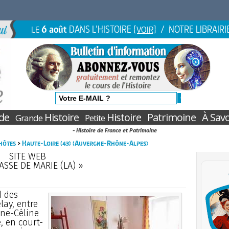
6 août
DANS L'HISTOIRE
/ NOTRE LIBRAIRI
LE
[VOIR]
de
Histoire
Histoire
Patrimoine
À Savo
Grande
Petite
- Histoire de France et Patrimoine
hôtes
>
Haute-Loire (43) (Auvergne-Rhône-Alpes)
SITE WEB
ASSE DE MARIE (LA) »
d des
ay, entre
nne-Céline
, en court-