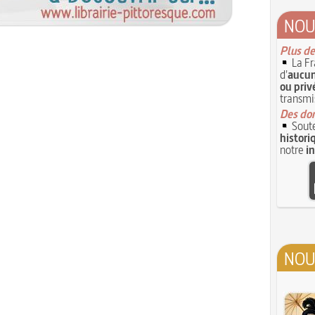
NOU
Plus de
La Fr
d'
aucun
ou priv
transmi
Des don
Soute
histori
notre
i
NOU