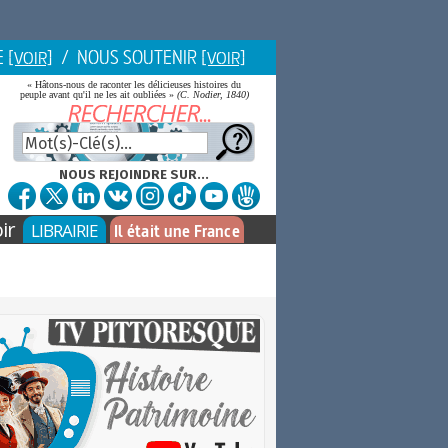
E
/ NOUS SOUTENIR
[VOIR]
[VOIR]
« Hâtons-nous de raconter les délicieuses histoires du
peuple avant qu'il ne les ait oubliées »
(C. Nodier, 1840)
NOUS REJOINDRE SUR...
ir
LIBRAIRIE
Il était une France