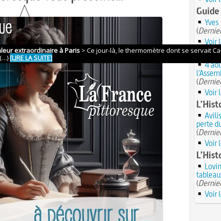
Guide
Yves
(
Dernier
Voir 
Événe
4 aoû
l'Assem
(
Dernier
Voir 
L’Hist
Avili
perte d
(
Dernier
Voir 
L’Hist
Lovin
tableau
(
Dernier
Voir 