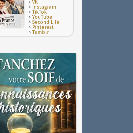
>
VK
>
Instagram
>
TikTok
>
YouTube
>
Second Life
>
Pinterest
>
Tumblr