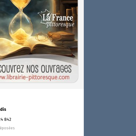
dis
24 842
déposées