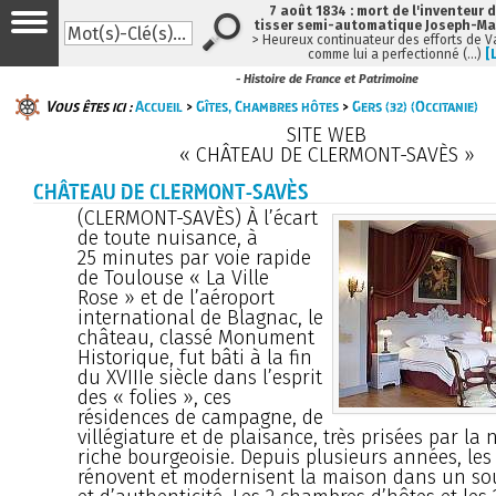
7 août 1834 : mort de l'inventeur 
tisser semi-automatique Joseph-Ma
> Heureux continuateur des efforts de 
comme lui a perfectionné (…)
[
- Histoire de France et Patrimoine
Vous êtes ici :
Accueil
>
Gîtes, Chambres hôtes
>
Gers (32) (Occitanie)
SITE WEB
« CHÂTEAU DE CLERMONT-SAVÈS »
CHÂTEAU DE CLERMONT-SAVÈS
(CLERMONT-SAVÈS) À l’écart
de toute nuisance, à
25 minutes par voie rapide
de Toulouse « La Ville
Rose » et de l’aéroport
international de Blagnac, le
château, classé Monument
Historique, fut bâti à la fin
du XVIIIe siècle dans l’esprit
des « folies », ces
résidences de campagne, de
villégiature et de plaisance, très prisées par la 
riche bourgeoisie. Depuis plusieurs années, les 
rénovent et modernisent la maison dans un sou