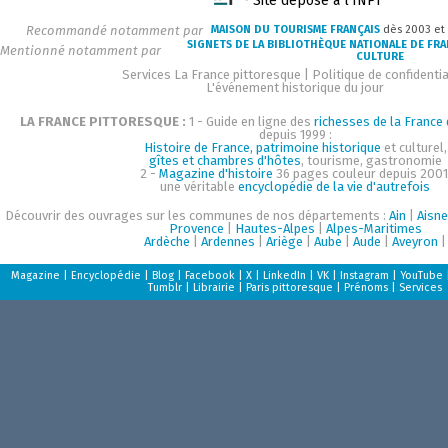
Site déposé à l'INPI
Recommandé notamment par
MAISON DU TOURISME FRANÇAIS
dès 2003 et
SIGNETS DE LA BIBLIOTHÈQUE NATIONALE DE FR
Mentionné notamment par
CULTURE
Services La France pittoresque
|
Politique de confidentia
L'événement historique du jour
LA FRANCE PITTORESQUE :
1 - Guide en ligne des
richesses de la France d
depuis 1999 :
Histoire de France, patrimoine historique
et culturel,
gîtes et chambres d'hôtes
, tourisme, gastronomie
2 -
Magazine d'histoire
36 pages couleur depuis 2001
une véritable
encyclopédie de la vie d'autrefois
Découvrir des ouvrages sur les communes de nos départements :
Ain
|
Aisne
Provence
|
Hautes-Alpes
|
Alpes-Maritimes
Ardèche
|
Ardennes
|
Ariège
|
Aube
|
Aude
|
Aveyron
|
Magazine
|
Encyclopédie
|
Blog
|
Facebook
|
X
|
LinkedIn
|
VK
|
Instagram
|
YouTube
Tumblr
|
Librairie
|
Paris pittoresque
|
Prénoms
|
Services