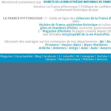
Mentionné notamment par
SIGNETS DE LA BIBLIOTHÈQUE NATIONALE DE FRAN
Services La France pittoresque
|
Politique de confident
L'événement historique du jour
LA FRANCE PITTORESQUE :
1 - Guide en ligne des
richesses de la France d'
1999 :
Histoire de France, patrimoine historique
et cultur
gîtes et chambres d'hôtes
, tourisme, gastronom
2 -
Magazine d'histoire
36 pages couleur depuis 20
une véritable
encyclopédie de la vie d'autrefois
Découvrir des ouvrages sur les communes de nos départements :
Ain
|
Ai
Provence
|
Hautes-Alpes
|
Alpes-Maritimes
Ardèche
|
Ardennes
|
Ariège
|
Aube
|
Aude
|
Aveyro
Magazine
|
Encyclopédie
|
Blog
|
Facebook
|
X
|
LinkedIn
|
VK
|
Instagram
|
YouTube
|
Librairie
|
Paris pittoresque
|
Prénoms
|
Services