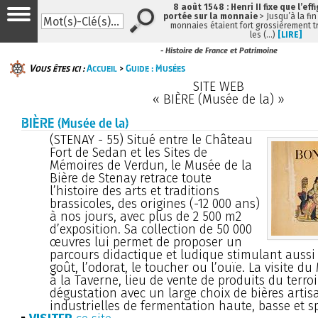
8 août 1548 : Henri II fixe que l’eff
portée sur la monnaie
> Jusqu’à la fin
monnaies étaient fort grossièrement tr
les (…)
[LIRE]
- Histoire de France et Patrimoine
Vous êtes ici :
Accueil
>
Guide : Musées
SITE WEB
« BIÈRE (Musée de la) »
BIÈRE (Musée de la)
(STENAY - 55) Situé entre le Château
Fort de Sedan et les Sites de
Mémoires de Verdun, le Musée de la
Bière de Stenay retrace toute
l’histoire des arts et traditions
brassicoles, des origines (-12 000 ans)
à nos jours, avec plus de 2 500 m2
d’exposition. Sa collection de 50 000
œuvres lui permet de proposer un
parcours didactique et ludique stimulant aussi 
goût, l’odorat, le toucher ou l’ouïe. La visite d
à la Taverne, lieu de vente de produits du terroi
dégustation avec un large choix de bières artis
industrielles de fermentation haute, basse et 