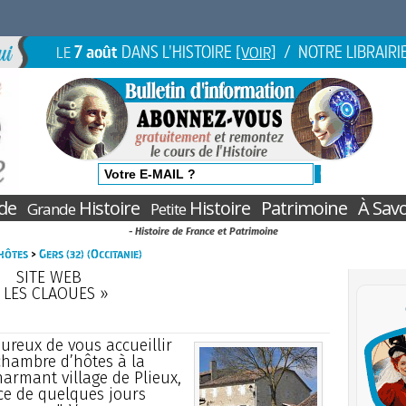
7 août
DANS L'HISTOIRE
/ NOTRE LIBRAIRI
LE
[VOIR]
de
Histoire
Histoire
Patrimoine
À Savo
Grande
Petite
- Histoire de France et Patrimoine
hôtes
>
Gers (32) (Occitanie)
SITE WEB
 LES CLAOUES »
reux de vous accueillir
chambre d’hôtes à la
rmant village de Plieux,
ce de quelques jours