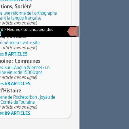
utions, Société
e une réforme de l'orthographe
ant la langue française
 article mis en ligne
)
les
47 ARTICLES
es, Contacts
éméride sur votre site
 article mis en ligne
)
les
8 ARTICLES
moine : Communes
s-sur-l’Anglin (Vienne) : un
ine vieux de 15000 ans
 article mis en ligne
)
les
68 ARTICLES
d’Histoire
rne de Rochecorbon : joyau de
n Comté de Touraine
 article mis en ligne
)
les
89 ARTICLES