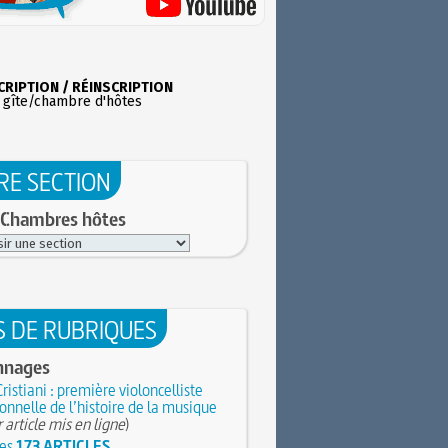
CRIPTION / RÉINSCRIPTION
 gîte/chambre d'hôtes
RE SECTION
 Chambres hôtes
S DE RUBRIQUES
nnages
Cristiani : première violoncelliste
onnelle de l’histoire de la musique
 article mis en ligne
)
les
173 ARTICLES