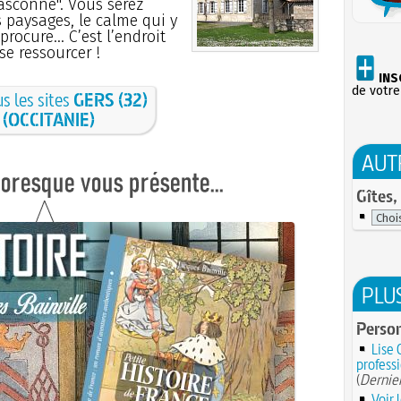
asconne". Vous serez
 paysages, le calme qui y
procure... C’est l’endroit
se ressourcer !
INS
de votre
us les sites
GERS (32)
(OCCITANIE)
AUT
Gîtes,
PLU
Perso
Lise 
professi
(
Dernier
Voir 