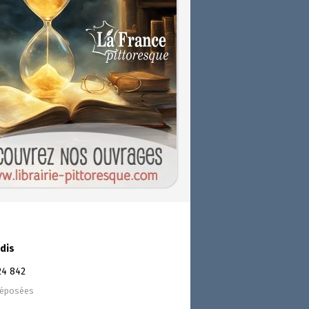
dis
24 842
déposées