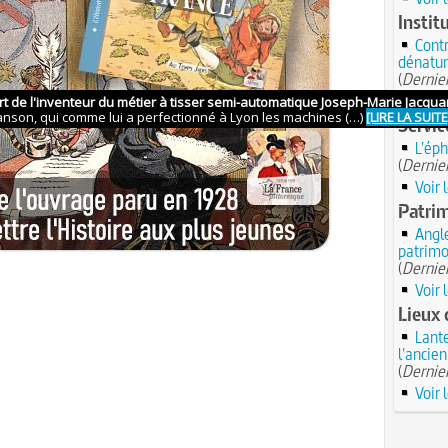
Instit
Contr
dénatur
(
Dernier
Voir 
Servic
L'éph
(
Dernier
Voir 
Patri
Angle
patrimo
(
Dernier
Voir 
Lieux 
Lante
l'ancie
(
Dernier
Voir 