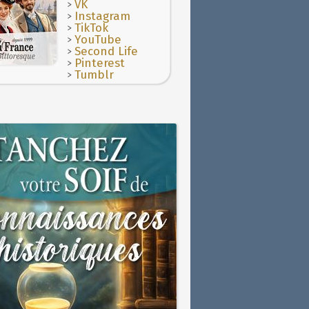
>
VK
>
Instagram
>
TikTok
>
YouTube
>
Second Life
>
Pinterest
>
Tumblr