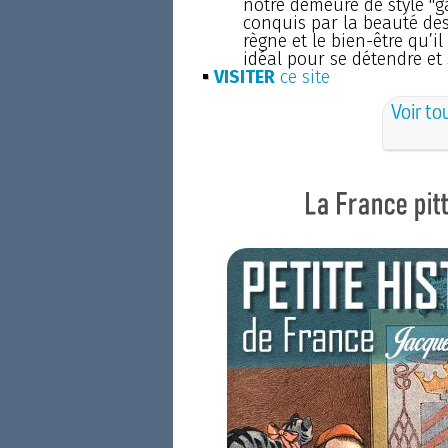
notre demeure de style "g
conquis par la beauté des
règne et le bien-être qu’il 
idéal pour se détendre et 
VISITER
ce site
Voir to