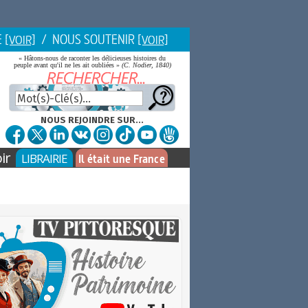
E
/ NOUS SOUTENIR
[VOIR]
[VOIR]
« Hâtons-nous de raconter les délicieuses histoires du
peuple avant qu'il ne les ait oubliées »
(C. Nodier, 1840)
NOUS REJOINDRE SUR...
ir
LIBRAIRIE
Il était une France