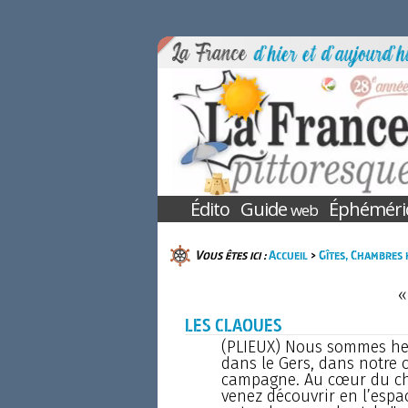
Édito
Guide
Éphéméri
web
Vous êtes ici :
Accueil
>
Gîtes, Chambres 
«
LES CLAOUES
(PLIEUX) Nous sommes heu
dans le Gers, dans notre 
campagne. Au cœur du cha
venez découvrir en l’espa