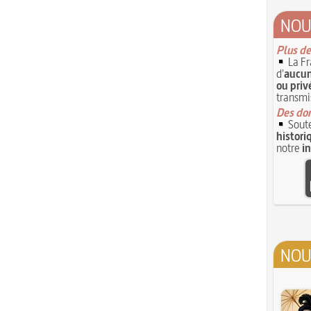
NOU
Plus de
La Fr
d'
aucun
ou priv
transmi
Des don
Soute
histori
notre
i
NOU