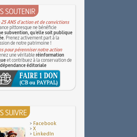
S SOUTENIR
 25 ANS d'action et de convictions
ance pittoresque ne bénéficie
e subvention, qu'elle soit publique
ée
. Prenez activement part à la
ssion de notre patrimoine !
s pour pérenniser notre action
nez une véritable
réinformation
que
et contribuez à la conservation de
ndépendance éditoriale
S SUIVRE
>
Facebook
>
X
>
LinkedIn