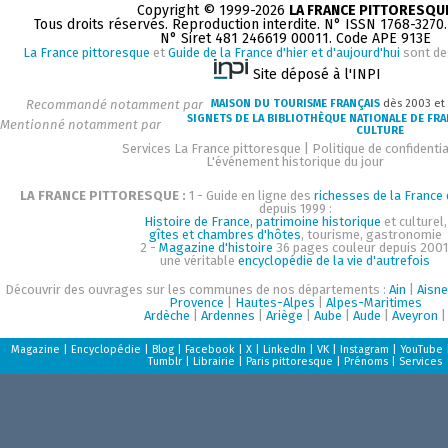
Copyright © 1999-2026
LA FRANCE PITTORESQU
Tous droits réservés. Reproduction interdite. N° ISSN 1768-3270
N° Siret 481 246619 00011. Code APE 913E
La France pittoresque
et
Guide de la France d'hier et d'aujourd'hui
sont de
Site déposé à l'INPI
Recommandé notamment par
MAISON DU TOURISME FRANÇAIS
dès 2003 et
SIGNETS DE LA BIBLIOTHÈQUE NATIONALE DE FR
Mentionné notamment par
CULTURE
Services La France pittoresque
|
Politique de confidentia
L'événement historique du jour
LA FRANCE PITTORESQUE :
1 - Guide en ligne des
richesses de la France d
depuis 1999 :
Histoire de France, patrimoine historique
et culturel,
gîtes et chambres d'hôtes
, tourisme, gastronomie
2 -
Magazine d'histoire
36 pages couleur depuis 2001
une véritable
encyclopédie de la vie d'autrefois
Découvrir des ouvrages sur les communes de nos départements :
Ain
|
Aisne
Provence
|
Hautes-Alpes
|
Alpes-Maritimes
Ardèche
|
Ardennes
|
Ariège
|
Aube
|
Aude
|
Aveyron
|
Magazine
|
Encyclopédie
|
Blog
|
Facebook
|
X
|
LinkedIn
|
VK
|
Instagram
|
YouTube
Tumblr
|
Librairie
|
Paris pittoresque
|
Prénoms
|
Services