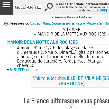
6 août 1705 : chaleur extraordinaire
jour-là, le thermomètre dont se servait 
plus de deux (…)
[LIRE]
- Histoire de France et Patrimoine
Vous êtes ici :
Accueil
>
Gîtes, Chambres hôtes
>
Ille-et-Vilaine (35) (B
SITE WEB
« MANOIR DE LA MOTTE AUX ROCHERS 
MANOIR DE LA MOTTE AUX ROCHERS
A moins d’une 1/2 h des plages de la côt
d’Emeraude (St-Malo, Dinard...), gîte 2 personne
aménagé dans l’ancienne chapelle du manoir.
Beaucoup de caractère. Forêt privée, étangs,
chevaux.
VISITER
ce site
Voir tous les sites
ILLE-ET-VILAINE (35
(BRETAGNE)