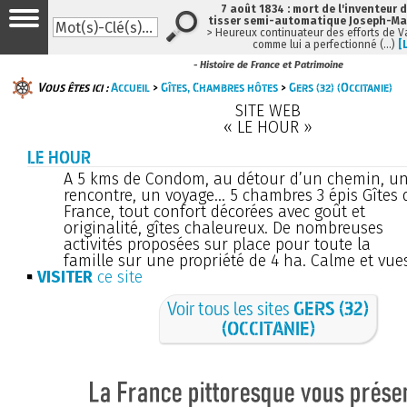
7 août 1834 : mort de l'inventeur 
tisser semi-automatique Joseph-Ma
> Heureux continuateur des efforts de 
comme lui a perfectionné (…)
[
- Histoire de France et Patrimoine
Vous êtes ici :
Accueil
>
Gîtes, Chambres hôtes
>
Gers (32) (Occitanie)
SITE WEB
« LE HOUR »
LE HOUR
A 5 kms de Condom, au détour d’un chemin, u
rencontre, un voyage... 5 chambres 3 épis Gîtes 
France, tout confort décorées avec goût et
originalité, gîtes chaleureux. De nombreuses
activités proposées sur place pour toute la
famille sur une propriété de 4 ha. Calme et vue
VISITER
ce site
Voir tous les sites
GERS (32)
(OCCITANIE)