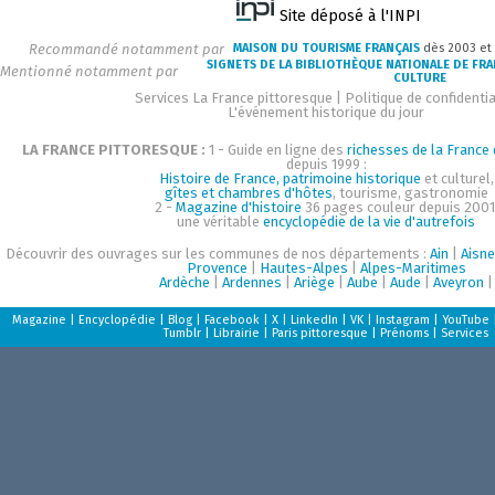
Site déposé à l'INPI
Recommandé notamment par
MAISON DU TOURISME FRANÇAIS
dès 2003 et
SIGNETS DE LA BIBLIOTHÈQUE NATIONALE DE FR
Mentionné notamment par
CULTURE
Services La France pittoresque
|
Politique de confidentia
L'événement historique du jour
LA FRANCE PITTORESQUE :
1 - Guide en ligne des
richesses de la France d
depuis 1999 :
Histoire de France, patrimoine historique
et culturel,
gîtes et chambres d'hôtes
, tourisme, gastronomie
2 -
Magazine d'histoire
36 pages couleur depuis 2001
une véritable
encyclopédie de la vie d'autrefois
Découvrir des ouvrages sur les communes de nos départements :
Ain
|
Aisne
Provence
|
Hautes-Alpes
|
Alpes-Maritimes
Ardèche
|
Ardennes
|
Ariège
|
Aube
|
Aude
|
Aveyron
|
Magazine
|
Encyclopédie
|
Blog
|
Facebook
|
X
|
LinkedIn
|
VK
|
Instagram
|
YouTube
Tumblr
|
Librairie
|
Paris pittoresque
|
Prénoms
|
Services