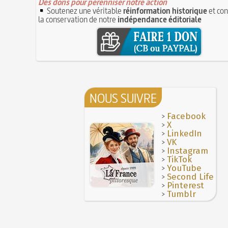
Des dons pour pérenniser notre action
Soutenez une véritable
réinformation historique
et con
la conservation de notre
indépendance éditoriale
NOUS SUIVRE
>
Facebook
>
X
>
LinkedIn
>
VK
>
Instagram
>
TikTok
>
YouTube
>
Second Life
>
Pinterest
>
Tumblr