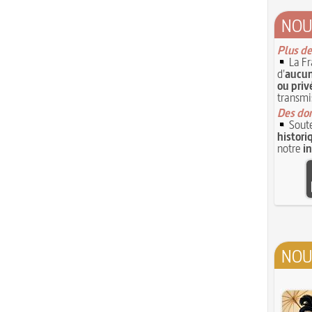
NOU
Plus de
La Fr
d'
aucun
ou priv
transmi
Des don
Soute
histori
notre
i
NOU