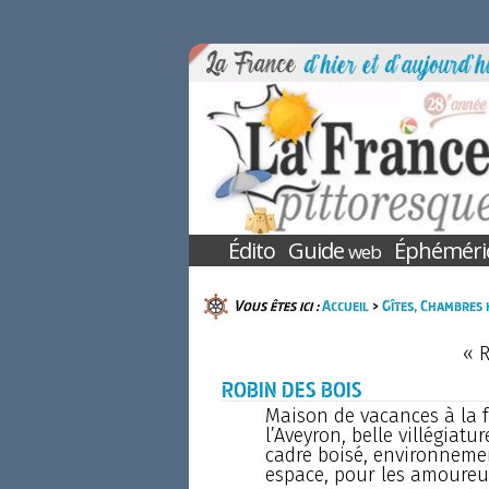
Édito
Guide
Éphéméri
web
Vous êtes ici :
Accueil
>
Gîtes, Chambres 
« 
ROBIN DES BOIS
Maison de vacances à la f
l’Aveyron, belle villégiat
cadre boisé, environnemen
espace, pour les amoureux