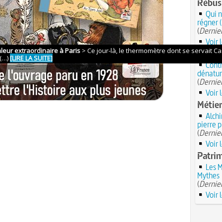
Rébus 
Qui n
régner (
(
Dernier
Voir 
Instit
Contr
dénatur
(
Dernier
Voir 
Métier
Alchi
pierre 
(
Dernier
Voir 
Patrim
Les M
Mythes
(
Dernier
Voir 