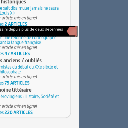
historiques
e sait dissimuler jamais ne saura
Louis XI)
 article mis en ligne
)
les
2 ARTICLES
utions, Société
e une réforme de l'orthographe
ant la langue française
 article mis en ligne
)
les
47 ARTICLES
s anciens / oubliés
mistes du début du XXe siècle et
philosophale
 article mis en ligne
)
les
75 ARTICLES
oine littéraire
érovingiens : Histoire, Société et
 article mis en ligne
)
les
220 ARTICLES