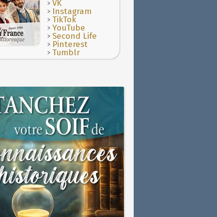
>
VK
>
Instagram
>
TikTok
>
YouTube
>
Second Life
>
Pinterest
>
Tumblr