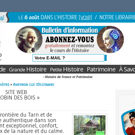
6 août
DANS L'HISTOIRE
/ NOTRE LIBRAIRI
LE
[VOIR]
de
Histoire
Histoire
Patrimoine
À Savo
Grande
Petite
- Histoire de France et Patrimoine
hôtes
>
Aveyron (12) (Occitanie)
SITE WEB
ROBIN DES BOIS »
rontière du Tarn et de
ure authentique dans son
t exceptionnel, confort,
 de la nature et du calme.