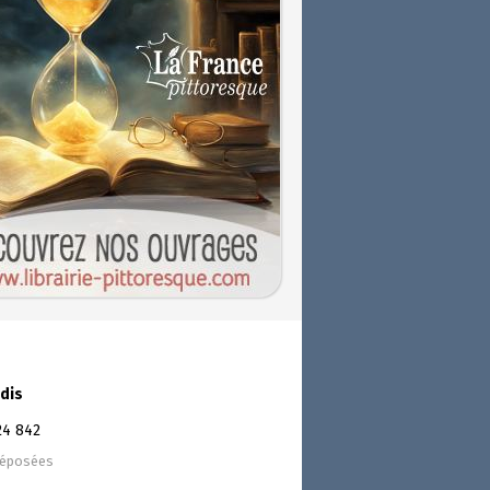
dis
24 842
déposées