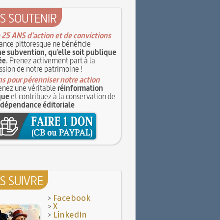
S SOUTENIR
 25 ANS d'action et de convictions
ance pittoresque ne bénéficie
e subvention, qu'elle soit publique
ée
. Prenez activement part à la
ssion de notre patrimoine !
s pour pérenniser notre action
nez une véritable
réinformation
que
et contribuez à la conservation de
ndépendance éditoriale
S SUIVRE
>
Facebook
>
X
>
LinkedIn