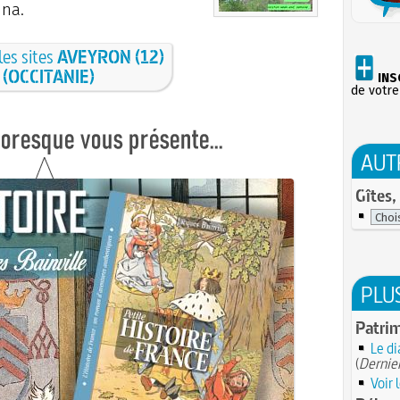
una.
les sites
AVEYRON (12)
(OCCITANIE)
INS
de votre
AUT
Gîtes,
PLU
Patrim
Le di
(
Dernier
Voir 