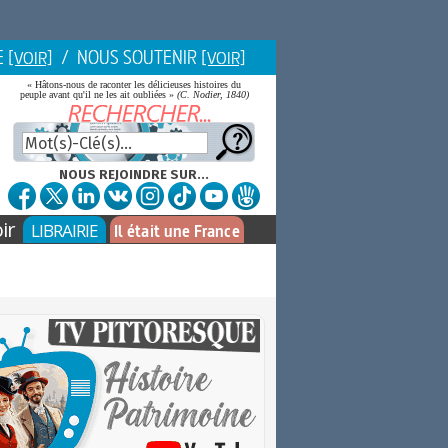
E
/ NOUS SOUTENIR
[VOIR]
[VOIR]
« Hâtons-nous de raconter les délicieuses histoires du
peuple avant qu'il ne les ait oubliées »
(C. Nodier, 1840)
NOUS REJOINDRE SUR...
ir
LIBRAIRIE
Il était une France