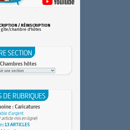
CRIPTION / RÉINSCRIPTION
 gîte/chambre d'hôtes
RE SECTION
 Chambres hôtes
S DE RUBRIQUES
oine : Caricatures
able d'argent
 article mis en ligne
)
les
13 ARTICLES