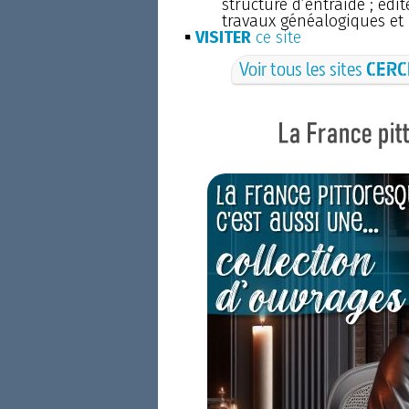
structure d’entraide ; édi
travaux généalogiques et h
VISITER
ce site
Voir tous les sites
CERC