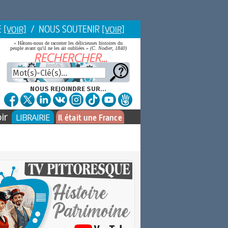
E
/ NOUS SOUTENIR
[VOIR]
[VOIR]
« Hâtons-nous de raconter les délicieuses histoires du
peuple avant qu'il ne les ait oubliées »
(C. Nodier, 1840)
NOUS REJOINDRE SUR...
ir
LIBRAIRIE
Il était une France