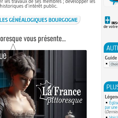
ter les travaux de ses membres ; développer les
istoriques d’intérêt public.
LES GÉNÉALOGIQUES BOURGOGNE
INS
de votre
AUT
Guide 
PLU
Légend
Églis
par une
(
Dernier
Voir 