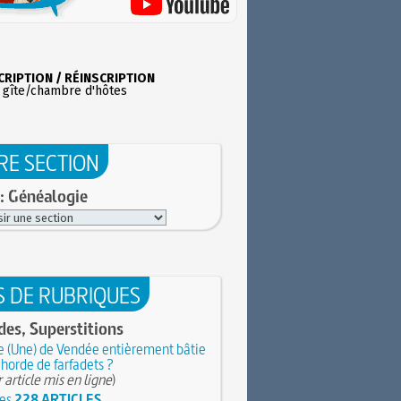
CRIPTION / RÉINSCRIPTION
 gîte/chambre d'hôtes
RE SECTION
: Généalogie
S DE RUBRIQUES
es, Superstitions
e (Une) de Vendée entièrement bâtie
 horde de farfadets ?
 article mis en ligne
)
les
228 ARTICLES