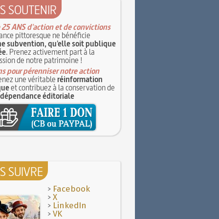
S SOUTENIR
 25 ANS d'action et de convictions
ance pittoresque ne bénéficie
e subvention, qu'elle soit publique
ée
. Prenez activement part à la
ssion de notre patrimoine !
s pour pérenniser notre action
nez une véritable
réinformation
que
et contribuez à la conservation de
ndépendance éditoriale
S SUIVRE
>
Facebook
>
X
>
LinkedIn
>
VK