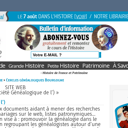
7 août
DANS L'HISTOIRE
/ NOTRE LIBRAIRI
LE
[VOIR]
de
Histoire
Histoire
Patrimoine
À Savo
Grande
Petite
- Histoire de France et Patrimoine
ie
>
Cercles généalogiques Bourgogne
SITE WEB
iété Généalogique de l’) »
l’)
x documents aidant à mener des recherches
ariages sur le web, listes patronymiques...
on vise à : promouvoir la généalogie dans le
n regroupant les généalogistes autour d’une