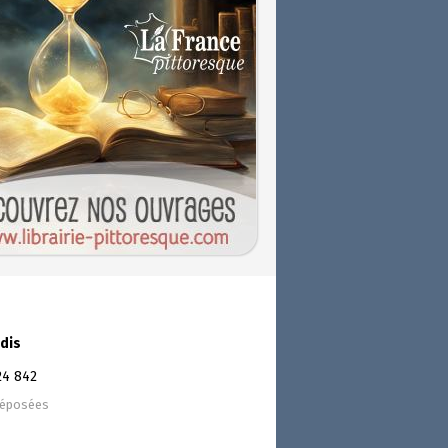
dis
24 842
déposées