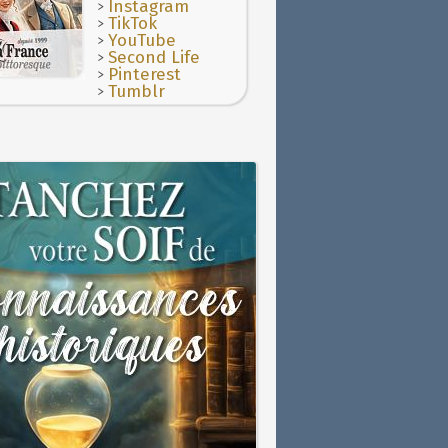
>
Instagram
>
TikTok
>
YouTube
>
Second Life
>
Pinterest
>
Tumblr