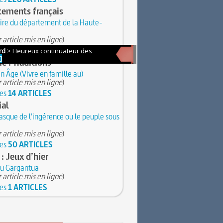
tements français
ire du département de la Haute-
 article mis en ligne
)
les
95 ARTICLES
ie : Traditions
 Âge (Vivre en famille au)
 article mis en ligne
)
les
14 ARTICLES
ial
sque de l'ingérence ou le peuple sous
 article mis en ligne
)
les
50 ARTICLES
 : Jeux d’hier
du Gargantua
 article mis en ligne
)
les
1 ARTICLES