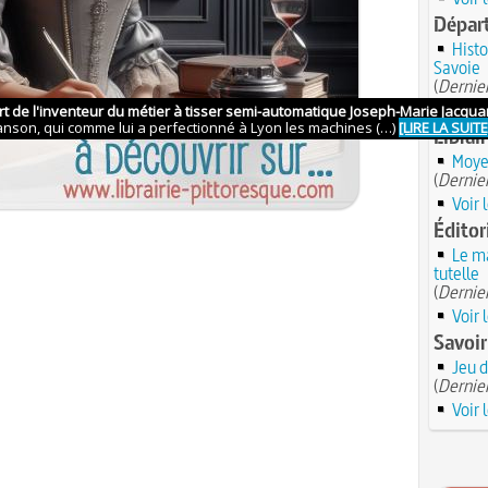
Dépar
Histo
Savoie
(
Dernier
Voir 
Librair
Moyen
(
Dernier
Voir 
Éditor
Le ma
tutelle
(
Dernier
Voir 
Savoir
Jeu 
(
Dernier
Voir 