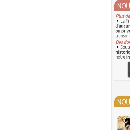
NOU
Plus de
La Fr
d'
aucun
ou priv
transmi
Des don
Soute
histori
notre
i
NOU