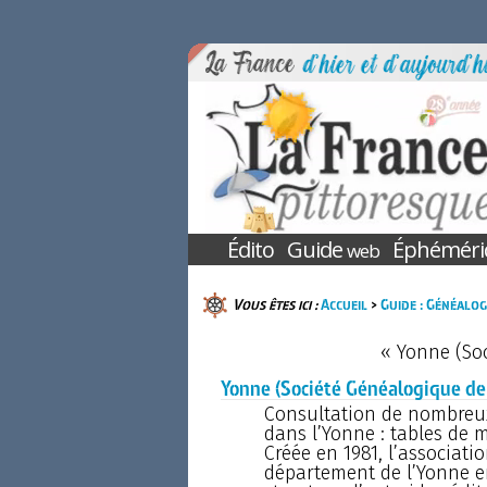
Édito
Guide
Éphéméri
web
Vous êtes ici :
Accueil
>
Guide : Généalog
« Yonne (Soc
Yonne (Société Généalogique de 
Consultation de nombreu
dans l’Yonne : tables de m
Créée en 1981, l’associati
département de l’Yonne e