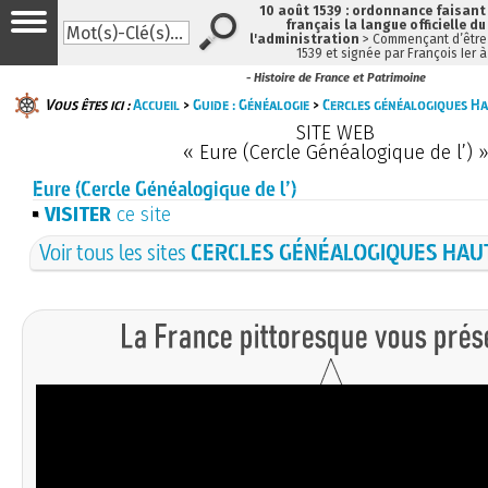
10 août 1539 : ordonnance faisan
français la langue officielle du
l'administration
> Commençant d’être 
1539 et signée par François Ier 
- Histoire de France et Patrimoine
Vous êtes ici :
Accueil
>
Guide : Généalogie
>
Cercles généalogiques H
SITE WEB
« Eure (Cercle Généalogique de l’) 
Eure (Cercle Généalogique de l’)
VISITER
ce site
Voir tous les sites
CERCLES GÉNÉALOGIQUES HA