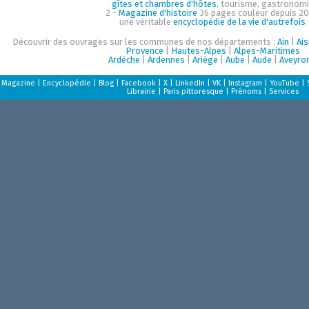
gîtes et chambres d'hôtes
, tourisme, gastronom
2 -
Magazine d'histoire
36 pages couleur depuis 20
une véritable
encyclopédie de la vie d'autrefois
Découvrir des ouvrages sur les communes de nos départements :
Ain
|
Ai
Provence
|
Hautes-Alpes
|
Alpes-Maritimes
Ardèche
|
Ardennes
|
Ariège
|
Aube
|
Aude
|
Aveyro
Magazine
|
Encyclopédie
|
Blog
|
Facebook
|
X
|
LinkedIn
|
VK
|
Instagram
|
YouTube
|
Librairie
|
Paris pittoresque
|
Prénoms
|
Services