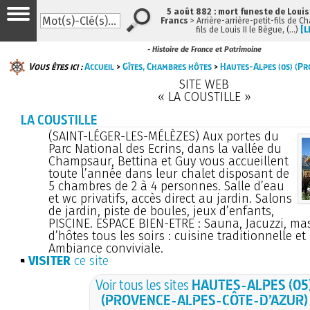
5 août 882 : mort funeste de Louis I
Francs
> Arrière-arrière-petit-fils de 
fils de Louis II le Bègue, (…)
[L
- Histoire de France et Patrimoine
Vous êtes ici :
Accueil
>
Gîtes, Chambres hôtes
>
Hautes-Alpes (05) (P
SITE WEB
« LA COUSTILLE »
LA COUSTILLE
(SAINT-LÉGER-LES-MÉLÈZES) Aux portes du
Parc National des Ecrins, dans la vallée du
Champsaur, Bettina et Guy vous accueillent
toute l’année dans leur chalet disposant de
5 chambres de 2 à 4 personnes. Salle d’eau
et wc privatifs, accès direct au jardin. Salons
de jardin, piste de boules, jeux d’enfants,
PISCINE. ESPACE BIEN-ETRE : Sauna, Jacuzzi, ma
d’hôtes tous les soirs : cuisine traditionnelle et
Ambiance conviviale.
VISITER
ce site
Voir tous les sites
HAUTES-ALPES (05
(PROVENCE-ALPES-CÔTE-D’AZUR)