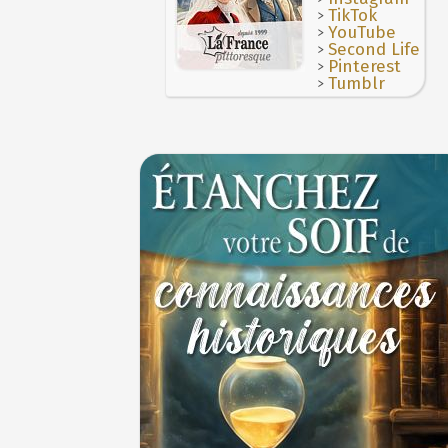
>
TikTok
>
YouTube
>
Second Life
>
Pinterest
>
Tumblr