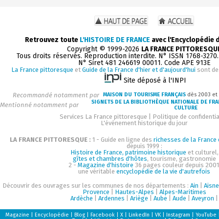
Retrouvez toute
L'HISTOIRE DE FRANCE
avec l'Encyclopédie 
Copyright © 1999-2026
LA FRANCE PITTORESQU
Tous droits réservés. Reproduction interdite. N° ISSN 1768-3270
N° Siret 481 246619 00011. Code APE 913E
La France pittoresque
et
Guide de la France d'hier et d'aujourd'hui
sont de
Site déposé à l'INPI
Recommandé notamment par
MAISON DU TOURISME FRANÇAIS
dès 2003 et
SIGNETS DE LA BIBLIOTHÈQUE NATIONALE DE FR
Mentionné notamment par
CULTURE
Services La France pittoresque
|
Politique de confidentia
L'événement historique du jour
LA FRANCE PITTORESQUE :
1 - Guide en ligne des
richesses de la France d
depuis 1999 :
Histoire de France, patrimoine historique
et culturel,
gîtes et chambres d'hôtes
, tourisme, gastronomie
2 -
Magazine d'histoire
36 pages couleur depuis 2001
une véritable
encyclopédie de la vie d'autrefois
Découvrir des ouvrages sur les communes de nos départements :
Ain
|
Aisne
Provence
|
Hautes-Alpes
|
Alpes-Maritimes
Ardèche
|
Ardennes
|
Ariège
|
Aube
|
Aude
|
Aveyron
|
Magazine
|
Encyclopédie
|
Blog
|
Facebook
|
X
|
LinkedIn
|
VK
|
Instagram
|
YouTube