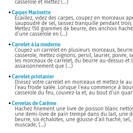
casserole et mettez (…)
Carpes Marinette
Écaillez, videz des carpes, coupez en morceaux ap
saupoudré de sel, laissez tranquille pendant trois
Mettez 150 grammes de beurre, des anchois haché
d’une casserole en (…)
Carrelet à la moderne
Coupez un carrelet en plusieurs morceaux, beurr
casserole, mettez oignons, persil, laurier, poivre, s
les morceaux de carrelet, du beurre au-dessus et
assaisonnement que (…)
Carrelet printanier
Divisez votre carrelet en morceaux et mettez-le au
l’eau froide salée. Lorsque l’eau commence à bouilli
casserole du feu, couvrez-la et, au bout d’un quar
Cervelas de Carême
Hachez finement une livre de poisson blanc nettoy
une demi-livre de pain trempé dans du lait, une d
beurre, six échalotes, une gousse d’ail haché, sel, 
muscade, (…)