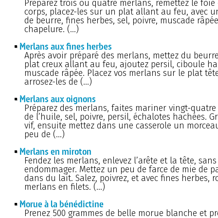
Préparez trois ou quatre merlans, remettez le foie
corps, placez-les sur un plat allant au feu, avec
de beurre, fines herbes, sel, poivre, muscade râpé
chapelure. (…)
Merlans aux fines herbes
Après avoir préparé des merlans, mettez du beurr
plat creux allant au feu, ajoutez persil, ciboule ha
muscade râpée. Placez vos merlans sur le plat têt
arrosez-les de (…)
Merlans aux oignons
Préparez des merlans, faites mariner vingt-quatr
de l’huile, sel, poivre, persil, échalotes hachées. Gr
vif, ensuite mettez dans une casserole un morcea
peu de (…)
Merlans en miroton
Fendez les merlans, enlevez l’arête et la tête, sans
endommager. Mettez un peu de farce de mie de p
dans du lait. Salez, poivrez, et avec fines herbes, r
merlans en filets. (…)
Morue à la bénédictine
Prenez 500 grammes de belle morue blanche et p