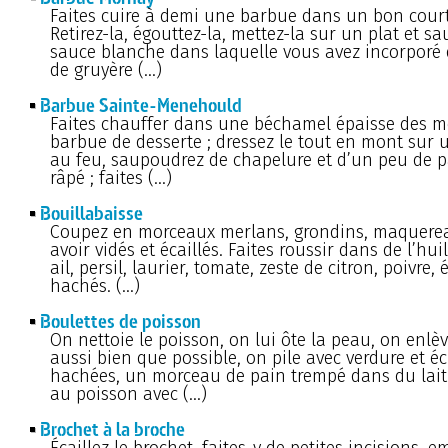
Faites cuire à demi une barbue dans un bon court
Retirez-la, égouttez-la, mettez-la sur un plat et s
sauce blanche dans laquelle vous avez incorporé
de gruyère (…)
Barbue Sainte-Menehould
Faites chauffer dans une béchamel épaisse des 
barbue de desserte ; dressez le tout en mont sur u
au feu, saupoudrez de chapelure et d’un peu de
râpé ; faites (…)
Bouillabaisse
Coupez en morceaux merlans, grondins, maquerea
avoir vidés et écaillés. Faites roussir dans de l’hui
ail, persil, laurier, tomate, zeste de citron, poivre, 
hachés. (…)
Boulettes de poisson
On nettoie le poisson, on lui ôte la peau, on enlèv
aussi bien que possible, on pile avec verdure et é
hachées, un morceau de pain trempé dans du lait
au poisson avec (…)
Brochet à la broche
Écaillez le brochet, faites-y de petites incisions, 