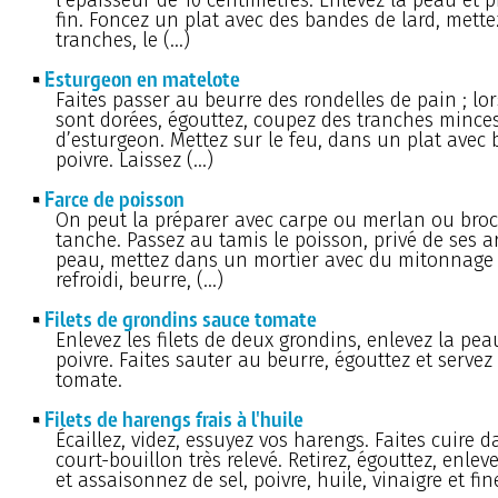
fin. Foncez un plat avec des bandes de lard, mette
tranches, le (…)
Esturgeon en matelote
Faites passer au beurre des rondelles de pain ; lor
sont dorées, égouttez, coupez des tranches mince
d’esturgeon. Mettez sur le feu, dans un plat avec b
poivre. Laissez (…)
Farce de poisson
On peut la préparer avec carpe ou merlan ou bro
tanche. Passez au tamis le poisson, privé de ses ar
peau, mettez dans un mortier avec du mitonnage 
refroidi, beurre, (…)
Filets de grondins sauce tomate
Enlevez les filets de deux grondins, enlevez la peau
poivre. Faites sauter au beurre, égouttez et serve
tomate.
Filets de harengs frais à l'huile
Écaillez, videz, essuyez vos harengs. Faites cuire 
court-bouillon très relevé. Retirez, égouttez, enlevez
et assaisonnez de sel, poivre, huile, vinaigre et fi