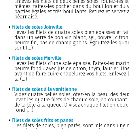
Enlevez les filets de deux belles soles, roulez-les s
mêmes, faites-les pocher dans du bouillon et du v
parties égales et très bouillants. Retirez et servez
béarnaise.
Filets de soles Joinville
Levez les filets de quatre soles bien épaisses et fai
dans un verre de bon vin blanc, sel, poivre ; citro
beurre fin, pas de champignons. Égouttez-les quan
sont (…)
Filets de soles Merville
Levez les filets d’une sole épaisse. Faites-les mar
beurre fondu avec jus de citron, thym, laurier. Un
avant de faire cuire chapelurez vos filets. Enlevez 
la (…)
Filets de soles à la vénitienne
Videz quatre belles soles, ôtez-en la peau des deux
levez les quatre filets de chaque sole, en coupant 
de la tête à la queue. Divisez chaque filet en deux 
fond (…)
Filets de soles frits et panés
Les filets de soles, bien parés, sont mis dans une