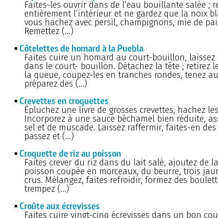
Faites-les ouvrir dans de l’eau bouillante salée ; r
entièrement l’intérieur et ne gardez que la noix 
vous hachez avec persil, champignons, mie de pain,
Remettez (…)
Côtelettes de homard à la Puebla
Faites cuire un homard au court-bouillon, laissez 
dans le court- bouillon. Détachez la tête ; retirez l
la queue, coupez-les en tranches rondes, tenez a
préparez des (…)
Crevettes en croquettes
Épluchez une livre de grosses crevettes, hachez les
Incorporez à une sauce béchamel bien réduite, a
sel et de muscade. Laissez raffermir, faites-en des
passez et (…)
Croquette de riz au poisson
Faites crever du riz dans du lait salé, ajoutez de l
poisson coupée en morceaux, du beurre, trois ja
crus. Mélangez, faites refroidir, formez des boulet
trempez (…)
Croûte aux écrevisses
Faites cuire vingt-cinq écrevisses dans un bon cou