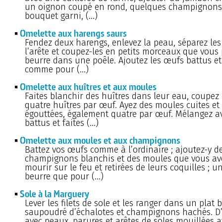
un oignon coupé en rond, quelques champignons
bouquet garni, (…)
Omelette aux harengs saurs
Fendez deux harengs, enlevez la peau, séparez les
l’arête et coupez-les en petits morceaux que vous
beurre dans une poêle. Ajoutez les œufs battus e
comme pour (…)
Omelette aux huîtres et aux moules
Faites blanchir des huîtres dans leur eau, coupez p
quatre huîtres par œuf. Ayez des moules cuites et
égouttées, également quatre par œuf. Mélangez a
battus et faites (…)
Omelette aux moules et aux champignons
Battez vos œufs comme à l’ordinaire ; ajoutez-y d
champignons blanchis et des moules que vous ave
mourir sur le feu et retirées de leurs coquilles ; 
beurre que pour (…)
Sole à la Marguery
Lever les filets de sole et les ranger dans un plat 
saupoudré d’échalotes et champignons hachés. D’
avec peaux, parures et arêtes de soles mouillées a