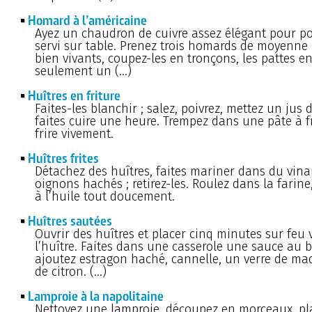
Homard à l’américaine
Ayez un chaudron de cuivre assez élégant pour po
servi sur table. Prenez trois homards de moyenne
bien vivants, coupez-les en tronçons, les pattes en
seulement un (…)
Huîtres en friture
Faites-les blanchir ; salez, poivrez, mettez un jus d
faites cuire une heure. Trempez dans une pâte à fri
frire vivement.
Huîtres frites
Détachez des huîtres, faites mariner dans du vinai
oignons hachés ; retirez-les. Roulez dans la farine, 
à l’huile tout doucement.
Huîtres sautées
Ouvrir des huîtres et placer cinq minutes sur feu v
l’huître. Faites dans une casserole une sauce au b
ajoutez estragon haché, cannelle, un verre de mad
de citron. (…)
Lamproie à la napolitaine
Nettoyez une lamproie, découpez en morceaux, pl