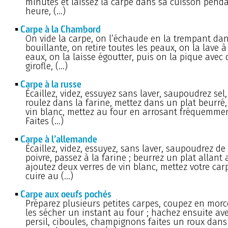
minutes et laissez la carpe dans sa cuisson pend
heure, (…)
Carpe à la Chambord
On vide la carpe, on l’échaude en la trempant dan
bouillante, on retire toutes les peaux, on la lave à
eaux, on la laisse égoutter, puis on la pique avec 
girofle, (…)
Carpe à la russe
Écaillez, videz, essuyez sans laver, saupoudrez sel,
roulez dans la farine, mettez dans un plat beurré,
vin blanc, mettez au four en arrosant fréquemmen
Faites (…)
Carpe à l’allemande
Écaillez, videz, essuyez, sans laver, saupoudrez de 
poivre, passez à la farine ; beurrez un plat allant 
ajoutez deux verres de vin blanc, mettez votre carp
cuire au (…)
Carpe aux oeufs pochés
Préparez plusieurs petites carpes, coupez en morc
les sécher un instant au four ; hachez ensuite ave
persil, ciboules, champignons faites un roux dan