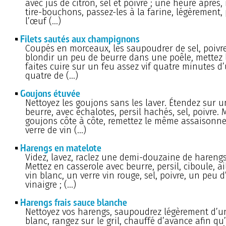
avec jus de citron, sel et poivre ; une heure après,
tire-bouchons, passez-les à la farine, légèrement,
l’œuf (…)
Filets sautés aux champignons
Coupés en morceaux, les saupoudrer de sel, poivre 
blondir un peu de beurre dans une poêle, mettez le
faites cuire sur un feu assez vif quatre minutes d’
quatre de (…)
Goujons étuvée
Nettoyez les goujons sans les laver. Étendez sur u
beurre, avec échalotes, persil hachés, sel, poivre. 
goujons côte à côte, remettez le même assaisonn
verre de vin (…)
Harengs en matelote
Videz, lavez, raclez une demi-douzaine de harengs 
Mettez en casserole avec beurre, persil, ciboule, ai
vin blanc, un verre vin rouge, sel, poivre, un peu d
vinaigre ; (…)
Harengs frais sauce blanche
Nettoyez vos harengs, saupoudrez légèrement d’u
blanc, rangez sur le gril, chauffé d’avance afin qu’