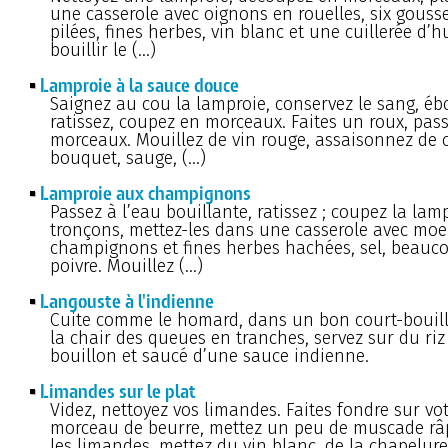
une casserole avec oignons en rouelles, six gousse
pilées, fines herbes, vin blanc et une cuillerée d’hu
bouillir le (…)
Lamproie à la sauce douce
Saignez au cou la lamproie, conservez le sang, ébo
ratissez, coupez en morceaux. Faites un roux, pass
morceaux. Mouillez de vin rouge, assaisonnez de 
bouquet, sauge, (…)
Lamproie aux champignons
Passez à l’eau bouillante, ratissez ; coupez la lam
tronçons, mettez-les dans une casserole avec moe
champignons et fines herbes hachées, sel, beauc
poivre. Mouillez (…)
Langouste à l'indienne
Cuite comme le homard, dans un bon court-bouil
la chair des queues en tranches, servez sur du riz
bouillon et saucé d’une sauce indienne.
Limandes sur le plat
Videz, nettoyez vos limandes. Faites fondre sur vo
morceau de beurre, mettez un peu de muscade râp
les limandes, mettez du vin blanc, de la chapelure 