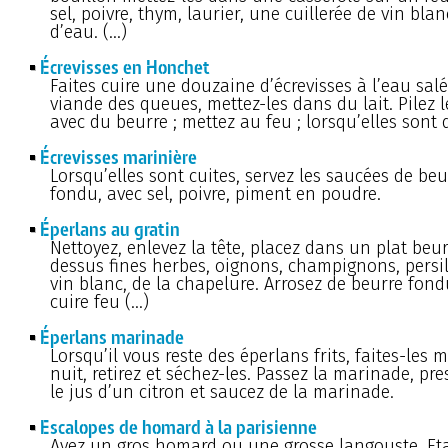
sel, poivre, thym, laurier, une cuillerée de vin bla
d’eau. (…)
Écrevisses en Honchet
Faites cuire une douzaine d’écrevisses à l’eau salée
viande des queues, mettez-les dans du lait. Pilez l
avec du beurre ; mettez au feu ; lorsqu’elles sont 
Écrevisses marinière
Lorsqu’elles sont cuites, servez les saucées de beu
fondu, avec sel, poivre, piment en poudre.
Éperlans au gratin
Nettoyez, enlevez la tête, placez dans un plat beur
dessus fines herbes, oignons, champignons, persi
vin blanc, de la chapelure. Arrosez de beurre fondu
cuire feu (…)
Éperlans marinade
Lorsqu’il vous reste des éperlans frits, faites-les
nuit, retirez et séchez-les. Passez la marinade, pr
le jus d’un citron et saucez de la marinade.
Escalopes de homard à la parisienne
Ayez un gros homard ou une grosse langouste. Eta