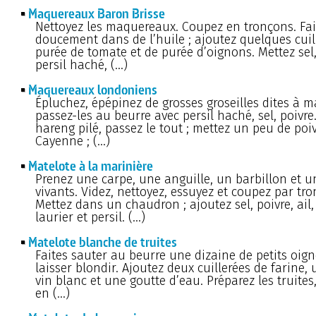
Maquereaux Baron Brisse
Nettoyez les maquereaux. Coupez en tronçons. Fai
doucement dans de l’huile ; ajoutez quelques cuil
purée de tomate et de purée d’oignons. Mettez sel,
persil haché, (…)
Maquereaux londoniens
Épluchez, épépinez de grosses groseilles dites à 
passez-les au beurre avec persil haché, sel, poivre
hareng pilé, passez le tout ; mettez un peu de poi
Cayenne ; (…)
Matelote à la marinière
Prenez une carpe, une anguille, un barbillon et u
vivants. Videz, nettoyez, essuyez et coupez par tr
Mettez dans un chaudron ; ajoutez sel, poivre, ail,
laurier et persil. (…)
Matelote blanche de truites
Faites sauter au beurre une dizaine de petits oig
laisser blondir. Ajoutez deux cuillerées de farine, 
vin blanc et une goutte d’eau. Préparez les truite
en (…)