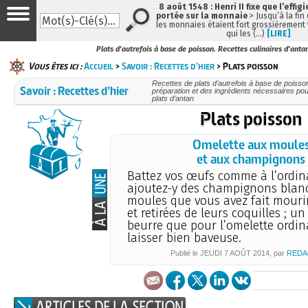
8 août 1548 : Henri II fixe que l’effig
portée sur la monnaie
> Jusqu’à la fin 
les monnaies étaient fort grossièrement t
qui les (…)
[LIRE]
Plats d'autrefois à base de poisson. Recettes culinaires d'anta
Vous êtes ici :
Accueil
>
Savoir : Recettes d’hier
> Plats poisson
Recettes de plats d’autrefois à base de poisson
Savoir : Recettes d’hier
préparation et des ingrédients nécessaires po
plats d’antan
Plats poisson
Omelette aux moule
et aux champignons
Battez vos œufs comme à l’ordina
ajoutez-y des champignons blanc
moules que vous avez fait mourir
et retirées de leurs coquilles ; u
beurre que pour l’omelette ordina
laisser bien baveuse.
Publié le
JEUDI
7 AOÛT 2014
, par
REDA