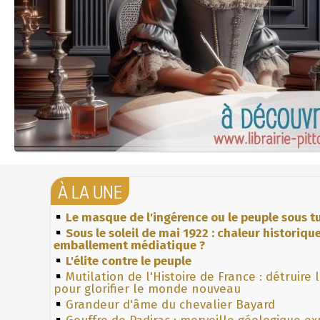
À LA UNE
Le masque de l'ingérence ou le peuple sous tu
Sous le soleil de mai 1922 : chaleur historiqu
emballement médiatique ?
L'élite contre le peuple
Mutilation de l'Histoire de France : détruire 
pour glorifier le monde nouveau
Grandeur d'âme du chevalier Bayard