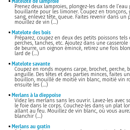
Matelote de lamproie
Prenez deux lamproies, plongez-les dans de l’eau
bouillante pour les limoner. Coupez en tronçons, 
sang, enlevez tête, queue. Faites revenir dans un p
mouillez de vin (…)
Matelote des bois
Préparez, coupez en deux des petits poissons tels
perches, tanches, etc. Ajoutez dans une casserol
de beurre, un oignon émincé, retirez une fois blo
lard de (…)
Matelote savante
Coupez en ronds moyens carpe, brochet, perche, b
anguille. Des têtes et des parties minces, faites un
bouillon, mouillé de moitié vin blanc, moitié vin r
ensuite les (…)
Merlans à la dieppoise
Videz les merlans sans les ouvrir. Lavez-les avec s
le foie dans le corps. Couchez-les dans un plat lon
allant au feu. Mouillez de vin blanc, où vous aurez
blanchir (…)
Merlans au gratin