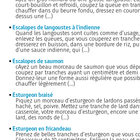
court-bouillon et refroidi, coupez la queue en tran
chauffer dans du beurre fondu, dressez en couron
dessus une (…)
Escalopes de langoustes à l'indienne
Quand les langoustes sont cuites comme d’usage,
enlevez les queues, que vous couperez en tranche
dresserez en buisson, dans une bordure de riz, pu
d’une sauce indienne, qui (…)
Escalopes de saumon
cAyez un beau morceau de saumon que vous dépou
coupez par tranches ayant un centimètre et demi 
Donnez-leur une forme aussi régulière que possibl
chauffer légèrement (…)
Esturgeon braisé
Piquez un morceau d’esturgeon de lardons passés
haché, sel, poivre. Mettez une tranche de lard da
casserole, votre morceau d’esturgeon, encore une
lard, des ronds de (…)
Esturgeon en fricandeau
Prenez de belles tranches d’esturgeon que vous c
l’épaisseur de 10 centimètres. Enlevez la peau et p