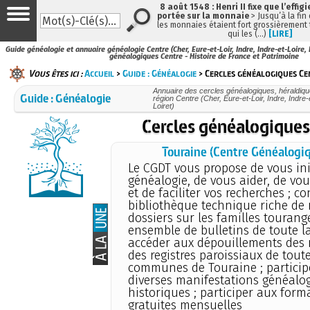
8 août 1548 : Henri II fixe que l’effig
portée sur la monnaie
> Jusqu’à la fin 
les monnaies étaient fort grossièrement t
qui les (…)
[LIRE]
Guide généalogie et annuaire généalogie Centre (Cher, Eure-et-Loir, Indre, Indre-et-Loire, L
généalogiques Centre - Histoire de France et Patrimoine
Vous êtes ici :
Accueil
>
Guide : Généalogie
> Cercles généalogiques Ce
Annuaire des cercles généalogiques, héraldiqu
Guide : Généalogie
région Centre (Cher, Eure-et-Loir, Indre, Indre-e
Loiret)
Cercles généalogiques
Touraine (Centre Généalogi
Le CGDT vous propose de vous init
généalogie, de vous aider, de vou
et de faciliter vos recherches ; co
bibliothèque technique riche d
dossiers sur les familles tourange
ensemble de bulletins de toute la
accéder aux dépouillements des
des registres paroissiaux de toute
communes de Touraine ; particip
diverses manifestations généalo
historiques ; participer aux form
gratuites mensuelles