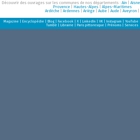
Découvrir des ouvrages sur les communes de nos départements :
Ain
|
Aisne
Provence
|
Hautes-Alpes
|
Alpes-Maritimes
Ardèche
|
Ardennes
|
Ariège
|
Aube
|
Aude
|
Aveyron
|
Magazine
|
Encyclopédie
|
Blog
|
Facebook
|
X
|
LinkedIn
|
VK
|
Instagram
|
YouTube
Tumblr
|
Librairie
|
Paris pittoresque
|
Prénoms
|
Services