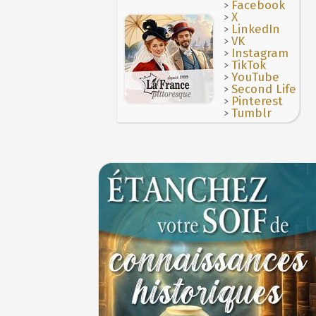
>
Facebook
>
X
>
LinkedIn
>
VK
>
Instagram
>
TikTok
>
YouTube
>
Second Life
>
Pinterest
>
Tumblr