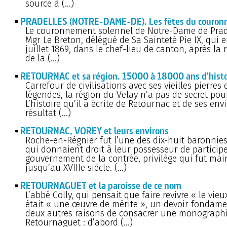
source à (…)
PRADELLES (NOTRE-DAME-DE). Les fêtes du couro
Le couronnement solennel de Notre-Dame de Prade
Mgr Le Breton, délégué de Sa Sainteté Pie IX, qui eu
juillet 1869, dans le chef-lieu de canton, après la 
de la (…)
RETOURNAC et sa région. 15000 à 18000 ans d'histo
Carrefour de civilisations avec ses vieilles pierres 
légendes, la région du Velay n’a pas de secret pour
L’histoire qu’il a écrite de Retournac et de ses envi
résultat (…)
RETOURNAC, VOREY et leurs environs
Roche-en-Régnier fut l’une des dix-huit baronnie
qui donnaient droit à leur possesseur de particip
gouvernement de la contrée, privilège qui fut ma
jusqu’au XVIIIe siècle. (…)
RETOURNAGUET et la paroisse de ce nom
L’abbé Colly, qui pensait que faire revivre « le vie
était « une œuvre de mérite », un devoir fondamen
deux autres raisons de consacrer une monograph
Retournaguet : d’abord (…)