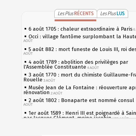
Les Plus
RÉCENTS
Les Plus
LUS
6 août 1705 : chaleur extraordinaire à Paris
6
Occi : village fantôme surplombant la Haut
AOÛT
5 août 882 : mort funeste de Louis III, roi de
AOÛT
4 août 1789 : abolition des privilèges par
l'Assemblée Constituante
4 AOÛT
3 août 1770 : mort du chimiste Guillaume-Fr
Rouelle
3 AOÛT
Musée Jean de La Fontaine : réouverture ap
rénovation
2 AOÛT
2 août 1802 : Bonaparte est nommé consul 
AOÛT
1er août 1589 : Henri III est poignardé à Sai
par Jacques Clément, moine jacobin
1ER AOÛT
31 juillet 1899 : décret instaurant les mouge
boîtes aux lettres en fonte de Léon Mougeot
3
Sécheresses (Grandes), étés caniculaires à t