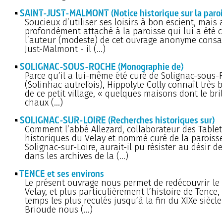
SAINT-JUST-MALMONT (Notice historique sur la paroi
Soucieux d’utiliser ses loisirs à bon escient, mais 
profondément attaché à la paroisse qui lui a été c
l’auteur (modeste) de cet ouvrage anonyme consac
Just-Malmont - il (…)
SOLIGNAC-SOUS-ROCHE (Monographie de)
Parce qu’il a lui-même été curé de Solignac-sous
(Solinhac autrefois), Hippolyte Colly connaît très b
de ce petit village, « quelques maisons dont le bril
chaux (…)
SOLIGNAC-SUR-LOIRE (Recherches historiques sur)
Comment l’abbé Allezard, collaborateur des Tablet
historiques du Velay et nommé curé de la paroiss
Solignac-sur-Loire, aurait-il pu résister au désir d
dans les archives de la (…)
TENCE et ses environs
Le présent ouvrage nous permet de redécouvrir le
Velay, et plus particulièrement l’histoire de Tence,
temps les plus reculés jusqu’à la fin du XIXe siècl
Brioude nous (…)