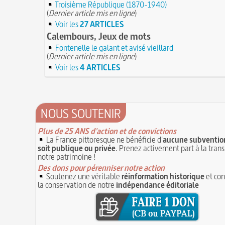
Le masque de l'ingérence ou le peuple sous
Troisième République (1870-1940)
Vatel, « perdu d'honneur », se suicide lors d
(
Dernier article mis en ligne
)
1ER JUILLET
donné en 1671 par le prince de Condé à Louis
Voir les
27 ARTICLES
1er juillet 1903 : début du premier Tour de 
cycliste
Calembours, Jeux de mots
1ER JUILLET
30 juin 1559 : Henri II est mortellement ble
Fontenelle le galant et avisé vieillard
coup de lance lors d’un tournoi
(
Dernier article mis en ligne
)
30 JUIN
Voir les
4 ARTICLES
Thérapeutique alcoolique au Moyen Âge
29 J
NOUS SOUTENIR
Plus de 25 ANS d'action et de convictions
La France pittoresque ne bénéficie d'
aucune subvention
soit publique ou privée
. Prenez activement part à la tran
notre patrimoine !
Des dons pour pérenniser notre action
Soutenez une véritable
réinformation historique
et con
la conservation de notre
indépendance éditoriale