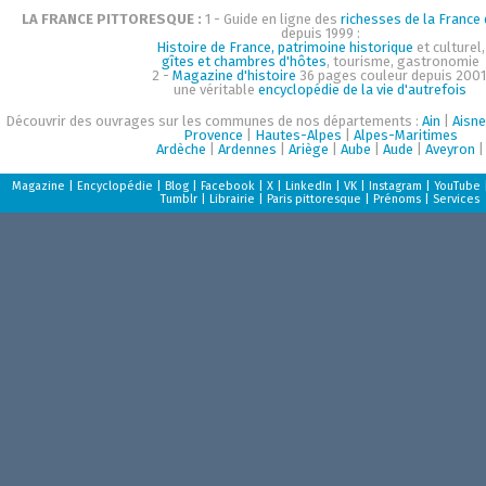
LA FRANCE PITTORESQUE :
1 - Guide en ligne des
richesses de la France d
depuis 1999 :
Histoire de France, patrimoine historique
et culturel,
gîtes et chambres d'hôtes
, tourisme, gastronomie
2 -
Magazine d'histoire
36 pages couleur depuis 2001
une véritable
encyclopédie de la vie d'autrefois
Découvrir des ouvrages sur les communes de nos départements :
Ain
|
Aisne
Provence
|
Hautes-Alpes
|
Alpes-Maritimes
Ardèche
|
Ardennes
|
Ariège
|
Aube
|
Aude
|
Aveyron
|
Magazine
|
Encyclopédie
|
Blog
|
Facebook
|
X
|
LinkedIn
|
VK
|
Instagram
|
YouTube
Tumblr
|
Librairie
|
Paris pittoresque
|
Prénoms
|
Services