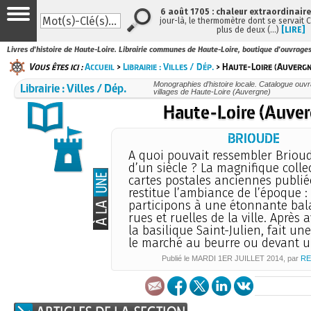
6 août 1705 : chaleur extraordinaire
jour-là, le thermomètre dont se servait 
plus de deux (…)
[LIRE]
Livres d'histoire de Haute-Loire. Librairie communes de Haute-Loire, boutique d'ouvrages 
Vous êtes ici :
Accueil
>
Librairie : Villes / Dép.
> Haute-Loire (Auvergn
Librairie : Villes / Dép.
Monographies d’histoire locale. Catalogue ouvrag
villages de Haute-Loire (Auvergne)
Haute-Loire (Auver
BRIOUDE
A quoi pouvait ressembler Brioude
d’un siècle ? La magnifique colle
cartes postales anciennes publiée
restitue l’ambiance de l’époque 
participons à une étonnante bal
rues et ruelles de la ville. Après 
la basilique Saint-Julien, fait un
le marché au beurre ou devant u
Publié le
MARDI
1ER JUILLET 2014
, par
RE