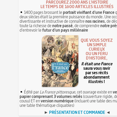
PARCOUREZ 2000 ANS L'HISTOIRE
LE TEMPS DE 1600 ARTICLES ILLUSTRÉS
1400 pages brossant le
portrait vivifiant d'une France
q
deux siècles était la première puissance du monde. Une oc
divertissante et instructive de connaître
nos racines
, de dé
toute la richesse de
notre passé
, de comprendre
notre pré
d'entrevoir le
futur d'un pays millénaire
QUE VOUS SOYEZ
UN SIMPLE
CURIEUX
OU UN FÉRU
D'HISTOIRE,
Il était une France
saura vous ravir
par ses récits
abondamment
illustrés !
Édité par
La France pittoresque
, cet ouvrage existe en
ve
papier comprenant 3 volumes reliés
(couverture rigide, d
cousu) ET en
version numérique
(incluant une table des ma
une table thématique cliquables)
►
PRÉSENTATION ET COMMANDE
◄