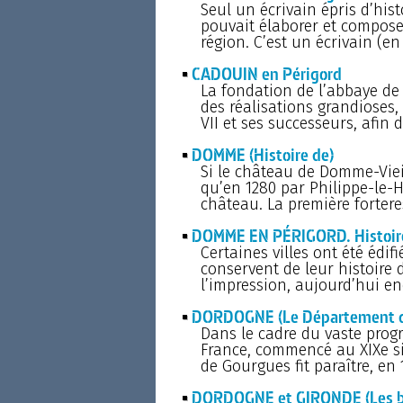
Seul un écrivain épris d’his
pouvait élaborer et compos
région. C’est un écrivain (en
CADOUIN en Périgord
La fondation de l’abbaye de 
des réalisations grandioses,
VII et ses successeurs, afin d
DOMME (Histoire de)
Si le château de Domme-Vieill
qu’en 1280 par Philippe-le-H
château. La première forter
DOMME EN PÉRIGORD. Histoire d
Certaines villes ont été édifi
conservent de leur histoire 
l’impression, aujourd’hui enc
DORDOGNE (Le Département d
Dans le cadre du vaste prog
France, commencé au XIXe siè
de Gourgues fit paraître, en
DORDOGNE et GIRONDE (Les ba