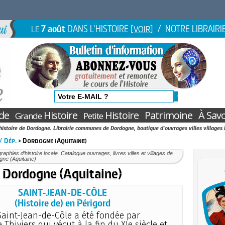
7 août
DANS L'HISTOIRE
/ NOTRE LIBRAIRI
LE
[VOIR]
de
Histoire
Histoire
Patrimoine
À Savo
Grande
Petite
'histoire de Dordogne. Librairie communes de Dordogne, boutique d'ouvrages villes villages
 / Dép.
> Dordogne (Aquitaine)
aphies d’histoire locale. Catalogue ouvrages, livres villes et villages de
gne (Aquitaine)
Dordogne (Aquitaine)
SAINT-JEAN-DE-CÔLE
(Histoire de) en Périgord
 Saint-Jean-de-Côle a été fondée par
Thiviers qui vécut à la fin du XIe siècle et