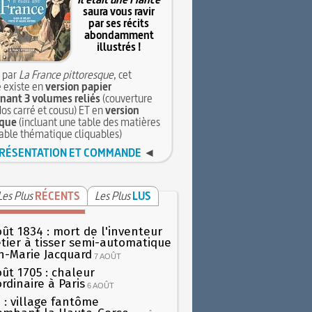
saura vous ravir
par ses récits
abondamment
illustrés !
 par
La France pittoresque
, cet
 existe en
version papier
ant 3 volumes reliés
(couverture
dos carré et cousu) ET en
version
que
(incluant une table des matières
table thématique cliquables)
RÉSENTATION ET COMMANDE
◄
Les Plus
RÉCENTS
Les Plus
LUS
oût 1834 : mort de l'inventeur
tier à tisser semi-automatique
h-Marie Jacquard
7 AOÛT
oût 1705 : chaleur
rdinaire à Paris
6 AOÛT
 : village fantôme