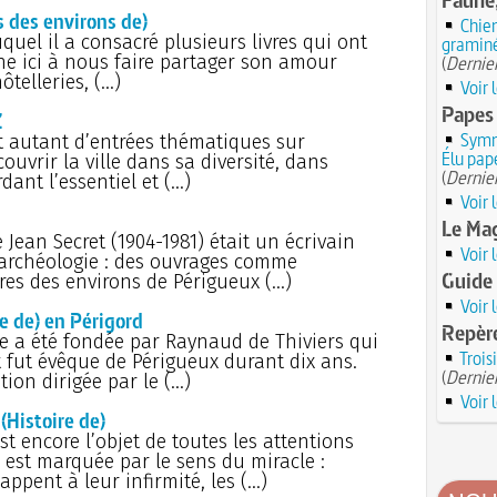
les m
Il 
 des environs de)
Chien
vivre
quel il a consacré plusieurs livres qui ont
gramin
12 j
ache ici à nous faire partager son amour
l’ast
Mol
(
Dernier
des T
ôtelleries, (…)
Voir 
11 j
l'orig
Jardi
Papes
maudi
Z
ballo
Symma
nt autant d’entrées thématiques sur
30 
10 j
Élu pap
ouvrir la ville dans sa diversité, dans
(Franç
métro
(
Dernier
rdant l’essentiel et (…)
C'e
Voir 
9 ju
Noë
cheni
Le Ma
repas
dégâts
 Jean Secret (1904-1981) était un écrivain
minui
Voir 
JUILLET
l’archéologie : des ouvrages comme
Jou
Guide 
es des environs de Périgueux (…)
Roy
Coi
panac
Voir 
 de) en Périgord
VIe au
Repère
8 ju
le a été fondée par Raynaud de Thiviers qui
A q
Rober
Troi
et fut évêque de Périgueux durant dix ans.
14 
(
Dernier
7 ju
tion dirigée par le (…)
de la
Ansea
Voir 
l'opé
Pois
istoire de)
st encore l’objet de toutes les attentions
Men
6 ju
bonbo
e est marquée par le sens du miracle :
Blanc
ppent à leur infirmité, les (…)
aéron
On 