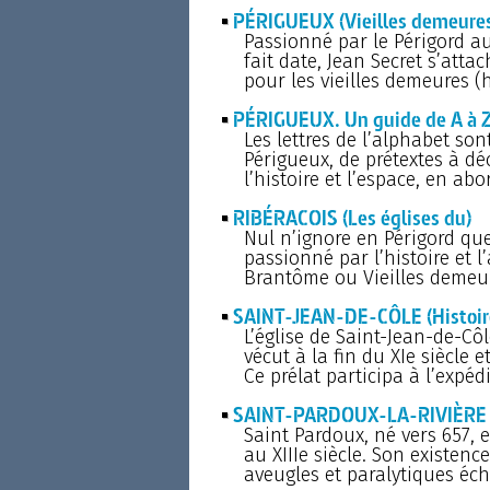
PÉRIGUEUX (Vieilles demeures
Passionné par le Périgord au
fait date, Jean Secret s’att
pour les vieilles demeures (h
PÉRIGUEUX. Un guide de A à 
Les lettres de l’alphabet so
Périgueux, de prétextes à déc
l’histoire et l’espace, en abo
RIBÉRACOIS (Les églises du)
Nul n’ignore en Périgord que
passionné par l’histoire et 
Brantôme ou Vieilles demeur
SAINT-JEAN-DE-CÔLE (Histoire
L’église de Saint-Jean-de-Cô
vécut à la fin du XIe siècle 
Ce prélat participa à l’expédi
SAINT-PARDOUX-LA-RIVIÈRE (H
Saint Pardoux, né vers 657, e
au XIIIe siècle. Son existenc
aveugles et paralytiques écha