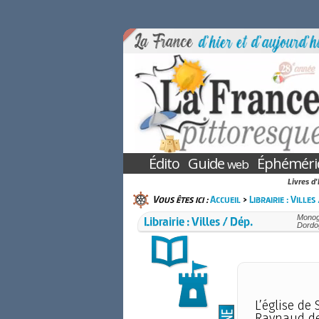
Édito
Guide
Éphéméri
web
Livres d
Vous êtes ici :
Accueil
>
Librairie : Villes
Librairie : Villes / Dép.
Monogr
Dordo
L’église de
Raynaud de 