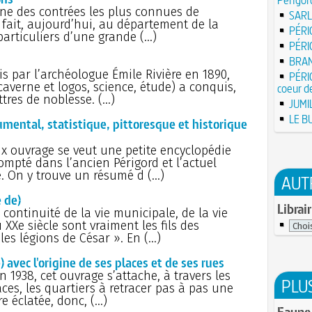
21 j
de Mo
une des contrées les plus connues de
SARL
França
n fait, aujourd’hui, au département de la
Sain
Pyram
PÉRI
légen
particuliers d’une grande (…)
PÉRI
Robe
28 
Dévot 
BRAN
Damie
1031)
s par l’archéologue Émile Rivière en 1890,
sur Lo
PÉRI
caverne et logos, science, étude) a conquis,
19 j
coeur d
Vale
Métrop
ttres de noblesse. (…)
décapi
JUMI
18 j
LE B
À f
ental, statistique, pittoresque et historique
Jean-
forge
17 j
10 
ux ouvrage se veut une petite encyclopédie
sacré
d'un 
ompté dans l’ancien Périgord et l’actuel
Bours
. On y trouve un résumé d (…)
16 j
AUT
préfe
Gla
Poube
 de)
encadr
Librair
en vi
continuité de la vie municipale, de la vie
15 j
XXe siècle sont vraiment les fils des
premiè
Tor
les légions de César ». En (…)
siècle
de Par
19 a
14 j
avec l'origine de ses places et de ses rues
pionni
Augus
n 1938, cet ouvrage s’attache, à travers les
radioa
l'opt
PLU
ces, les quartiers à retracer pas à pas une
L'oi
13 j
re éclatée, donc, (…)
vices
trave
Faune,