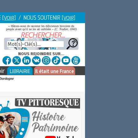
E
/ NOUS SOUTENIR
[VOIR]
[VOIR]
« Hâtons-nous de raconter les délicieuses histoires du
peuple avant qu'il ne les ait oubliées »
(C. Nodier, 1840)
NOUS REJOINDRE SUR...
ir
LIBRAIRIE
Il était une France
 Dordogne