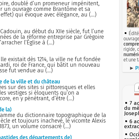
toire, doublé d’un promeneur impénitent,
er un ouvrage comme Brantôme et sa
 effet) qui évoque avec élégance, au (…)
Cadouin, au début du XIIe siècle, fut l’une
Édité
 nées de la réforme entreprise par Grégoire
ouvrage
’arracher l’Église à (…)
compren
rigide, 
numéri
e existait dès 1214, la ville ne fut fondée
et une 
ardi, roi de France, qui bâtit un nouveau
►
P
esse fut vendue au (…)
e la ville et du château
ées sur des sites si pittoresques et elles
des vestiges si éloquents qu’on a
ore, en y pénétrant, d’être (…)
7 a
du mé
e la)
Josep
ramme du dictionnaire topographique de la
cle et toujours inachevé, le vicomte Alexis
6 a
 1873, un volume consacré (…)
extrao
Occi
stides des départements de)