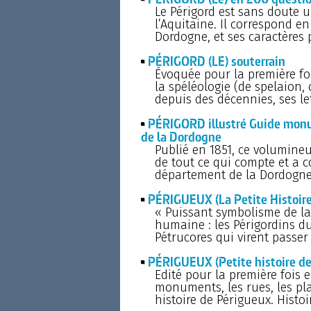
Le Périgord est sans doute 
l’Aquitaine. Il correspond e
Dordogne, et ses caractères 
PÉRIGORD (LE) souterrain
Évoquée pour la première foi
la spéléologie (de spelaion, 
depuis des décennies, ses le
PÉRIGORD illustré Guide monum
de la Dordogne
Publié en 1851, ce volumine
de tout ce qui compte et a c
département de la Dordogne
PÉRIGUEUX (La Petite Histoire
« Puissant symbolisme de la 
humaine : les Périgordins du 
Pétrucores qui virent passer 
PÉRIGUEUX (Petite histoire de) 
Edité pour la première fois e
monuments, les rues, les pla
histoire de Périgueux. Histoi