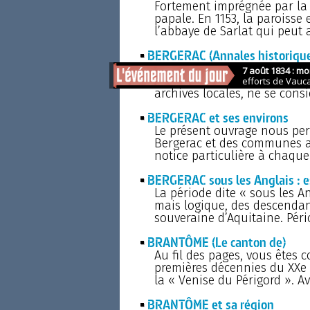
Fortement imprégnée par la r
papale. En 1153, la paroisse
l’abbaye de Sarlat qui peut 
BERGERAC (Annales historiques
Louis de La Roque, passionné
à l’origine de cet ouvrage, f
archives locales, ne se cons
BERGERAC et ses environs
Le présent ouvrage nous perm
Bergerac et des communes a
notice particulière à chaque
BERGERAC sous les Anglais : 
La période dite « sous les An
mais logique, des descendant
souveraine d’Aquitaine. Péri
BRANTÔME (Le canton de)
Au fil des pages, vous êtes co
premières décennies du XXe 
la « Venise du Périgord ». A
BRANTÔME et sa région