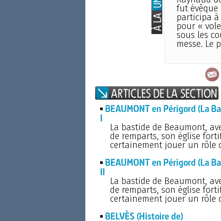
fut évêque 
participa à
pour « vole
sous les co
messe. Le p
BEAUMONT en Périgord (La Bast
I
La bastide de Beaumont, avec
de remparts, son église fort
certainement jouer un rôle d
BEAUMONT en Périgord (La Bast
II
La bastide de Beaumont, avec
de remparts, son église fort
certainement jouer un rôle d
BELVÈS (Histoire de)