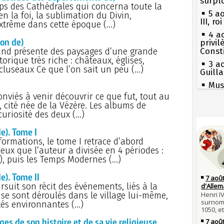
surpl
s des Cathédrales qui concerna toute la
5 a
en la foi, la sublimation du Divin,
III, r
xtrême dans cette époque (…)
4 a
on de)
privi
and présente des paysages d’une grande
Const
orique très riche : châteaux, églises,
3 a
 cluseaux Ce que l’on sait un peu (…)
Guill
Mus
réouv
onviés à venir découvrir ce que fut, tout au
, cité née de la Vézère. Les albums de
2 a
curiosité des deux (…)
nommé
Séc
canicu
1er 
e). Tome I
poign
27 
formations, le tome I retrace d’abord
Cléme
Ravail
ueux que l’auteur a divisée en 4 périodes :
31 j
Pie
), puis les Temps Modernes (…)
les m
mous
en fo
). Tome II
Qui
rsuit son récit des événements, liés à la
30 j
Tout
Poula
 se sont déroulés dans le village lui-même,
atten
Poula
ités environnantes (…)
Fran
29 j
mort 
de son histoire et de sa vie religieuse
la pr