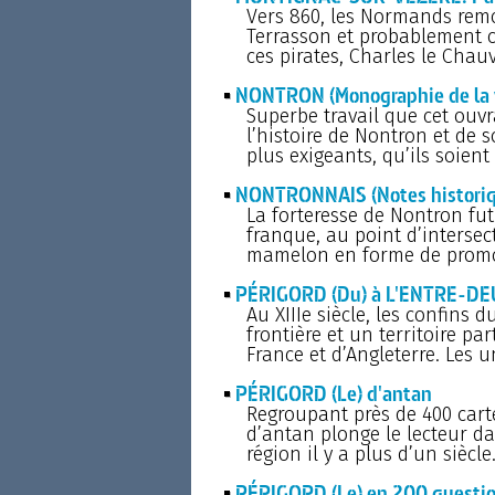
Vers 860, les Normands remon
Terrasson et probablement c
ces pirates, Charles le Cha
NONTRON (Monographie de la vi
Superbe travail que cet ouv
l’histoire de Nontron et de 
plus exigeants, qu’ils soient
NONTRONNAIS (Notes historique
La forteresse de Nontron fut
franque, au point d’intersec
mamelon en forme de promont
PÉRIGORD (Du) à L'ENTRE-DEU
Au XIIIe siècle, les confins 
frontière et un territoire pa
France et d’Angleterre. Les u
PÉRIGORD (Le) d'antan
Regroupant près de 400 carte
d’antan plonge le lecteur d
région il y a plus d’un siècl
PÉRIGORD (Le) en 200 questi