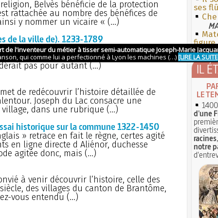
eligion, Belvès bénéficie de la protection
ses fl
 est rattachée au nombre des bénéfices de
Che
ainsi y nommer un vicaire « (…)
MA
Mate
 de la ville de). 1233-1789
figure
 par l’histoire de Bergerac au point d’être
ruit d’un travail considérable sur les
idérait pas pour autant (…)
IL É
PA
et de redécouvrir l’histoire détaillée de
LE TE
lentour. Joseph du Lac consacre une
1400 
 village, dans une rubrique (…)
d'une F
premièr
essai historique sur la commune 1322-1450
divertis
glais » retrace en fait le règne, certes agité
racines
s en ligne directe d Aliénor, duchesse
notre p
ode agitée donc, mais (…)
d'entrev
nvié à venir découvrir l’histoire, celle des
siècle, des villages du canton de Brantôme,
vez-vous entendu (…)