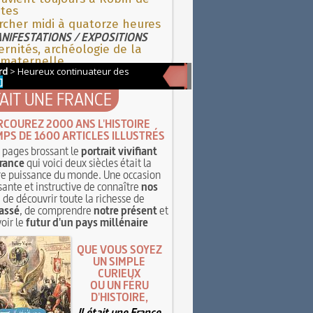
ûtes
rcher midi à quatorze heures
NIFESTATIONS / EXPOSITIONS
rnités, archéologie de la
 maternelle
TAIT UNE FRANCE
RCOUREZ 2000 ANS L'HISTOIRE
MPS DE 1600 ARTICLES ILLUSTRÉS
pages brossant le
portrait vivifiant
rance
qui voici deux siècles était la
e puissance du monde. Une occasion
sante et instructive de connaître
nos
, de découvrir toute la richesse de
assé
, de comprendre
notre présent
et
oir le
futur d'un pays millénaire
QUE VOUS SOYEZ
UN SIMPLE
CURIEUX
OU UN FÉRU
D'HISTOIRE,
Il était une France