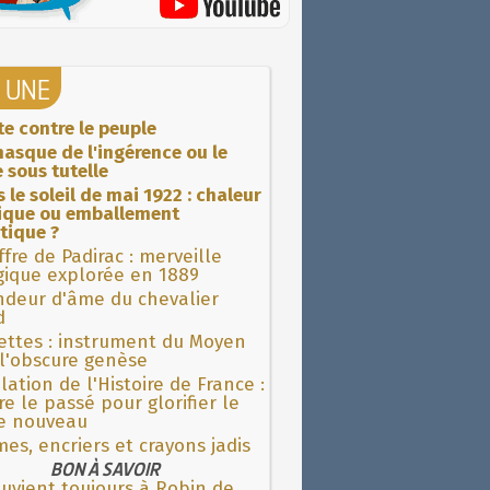
A UNE
ite contre le peuple
asque de l'ingérence ou le
 sous tutelle
 le soleil de mai 1922 : chaleur
rique ou emballement
tique ?
fre de Padirac : merveille
gique explorée en 1889
ndeur d'âme du chevalier
d
ettes : instrument du Moyen
l'obscure genèse
lation de l'Histoire de France :
re le passé pour glorifier le
 nouveau
es, encriers et crayons jadis
BON À SAVOIR
ouvient toujours à Robin de