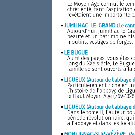
Le Moyen Âge connut le temp
chrétienté, tant l’aspiration 
revêtaient une importante e
JUMILHAC-LE-GRAND (Le cant
Aujourd’hui, Jumilhac-le-Gr
beauté et un patrimoine hist
moulins, vestiges de forges,
LE BUGUE
Au fil des pages, vous êtes c
long du XXe siècle, Le Bugue
famille se sont ouverts à la 
LIGUEUX (Autour de l'abbaye d
Particulièrement riche en in
l’histoire de l’abbaye de Lig
le Haut Moyen Age (769-1328
LIGUEUX (Autour de l'abbaye de
Dans le tome II, l’auteur pou
période révolutionnaire, qui
à l’abbaye et dans les local
MONTIGNAC-SUR-VÉZÈRE. Pages 