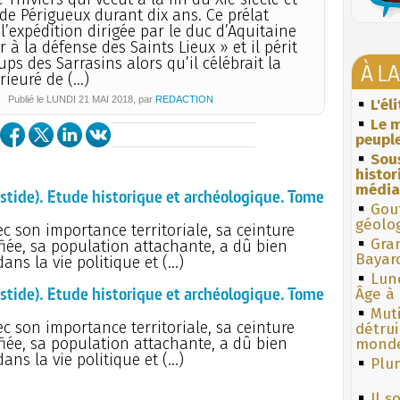
de Périgueux durant dix ans. Ce prélat
 l’expédition dirigée par le duc d’Aquitaine
r à la défense des Saints Lieux » et il périt
ups des Sarrasins alors qu’il célébrait la
À L
rieuré de (…)
Publié le
LUNDI
21 MAI 2018
, par
REDACTION
L'él
Le m
peuple
Sous
histo
média
ide). Etude historique et archéologique. Tome
Gouf
géolo
 son importance territoriale, sa ceinture
Gra
ifiée, sa population attachante, a dû bien
Bayar
ans la vie politique et (…)
Lun
ide). Etude historique et archéologique. Tome
Âge à 
Muti
 son importance territoriale, sa ceinture
détrui
ifiée, sa population attachante, a dû bien
monde
ans la vie politique et (…)
Plum
Il s