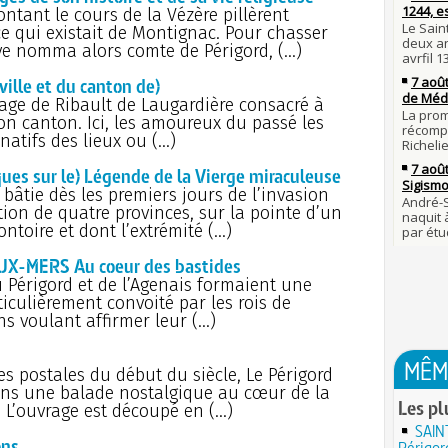
Lan
tant le cours de la Vézère pillèrent
son é
28 j
e qui existait de Montignac. Pour chasser
Robes
Gaulo
uve nomma alors comte de Périgord, (…)
compl
Bie
d'espr
lle et du canton de)
27 j
Bouvin
rage de Ribault de Laugardière consacré à
Clov
l'empe
son canton. Ici, les amoureux du passé les
novem
 natifs des lieux ou (…)
27 JUILL
Volt
26 j
l'escl
s sur le) Légende de la Vierge miraculeuse
Omer,
bon t
la gu
 bâtie dès les premiers jours de l’invasion
À c
tion de quatre provinces, sur la pointe d’un
25 j
Same
oire et dont l’extrémité (…)
de la
meurt
par Lo
X-MERS Au coeur des bastides
Pro
24 j
conda
du Périgord et de l’Agenais formaient une
prend
Charl
rticulièrement convoité par les rois de
nom d
ns voulant affirmer leur (…)
Mor
23 j
778 : 
et gr
C'es
MÊM
JUILLET
s postales du début du siècle, Le Périgord
de fer
ans une balade nostalgique au cœur de la
22 j
L'h
Les pl
e. L’ouvrage est découpé en (…)
la pr
Luc
de l'h
SAIN
le jo
ons
Périgor